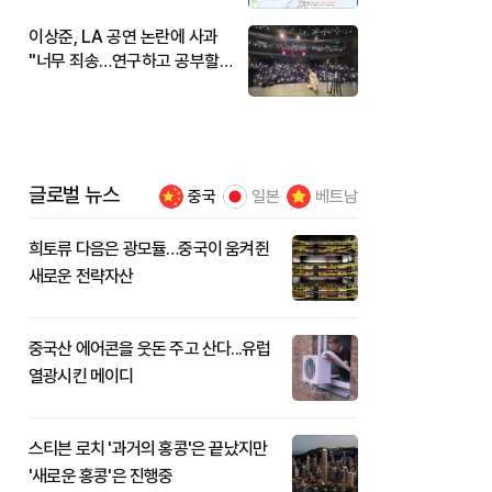
이상준, LA 공연 논란에 사과
"너무 죄송…연구하고 공부할
것"
글로벌 뉴스
중국
일본
베트남
희토류 다음은 광모듈…중국이 움켜쥔
새로운 전략자산
중국산 에어콘을 웃돈 주고 산다...유럽
열광시킨 메이디
스티븐 로치 '과거의 홍콩'은 끝났지만
'새로운 홍콩'은 진행중