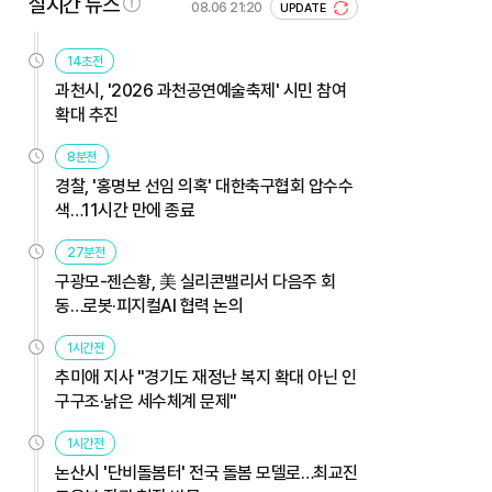
실시간 뉴스
08.06 21:20
UPDATE
14초전
과천시, '2026 과천공연예술축제' 시민 참여
확대 추진
8분전
경찰, '홍명보 선임 의혹' 대한축구협회 압수수
색…11시간 만에 종료
27분전
구광모-젠슨황, 美 실리콘밸리서 다음주 회
동…로봇·피지컬AI 협력 논의
1시간전
추미애 지사 "경기도 재정난 복지 확대 아닌 인
구구조·낡은 세수체계 문제"
1시간전
논산시 '단비돌봄터' 전국 돌봄 모델로…최교진