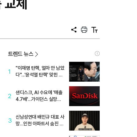
품 교체
공
프
텍
유
린
스
트
트
크
기
트렌드 뉴스
"이재명 탄핵, 얼마 안 남았
1
다"...'윤석열 탄핵' 맞힌 무
당, '성지글' 등장
샌디스크, AI 수요에 '매출
2
4.7배'…가이던스 실망에
'주가는 하락'
신남성연대 배인규 대표 사
3
망…인천 아파트서 숨진 채
발견