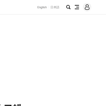
로
English
日本語
그
검
전
인
색
체
메
뉴