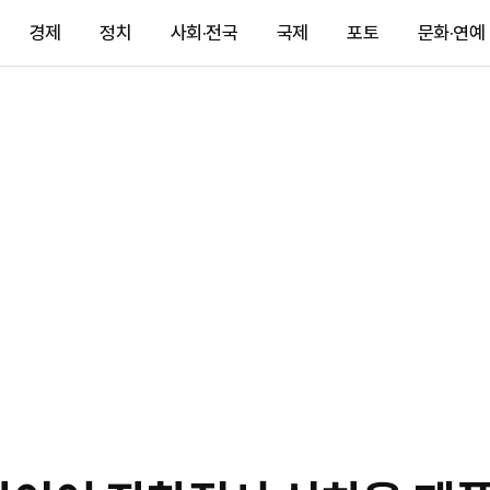
경제
정치
사회·전국
국제
포토
문화·연예