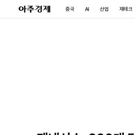
아
중국
AI
산업
재테크
주
경
제