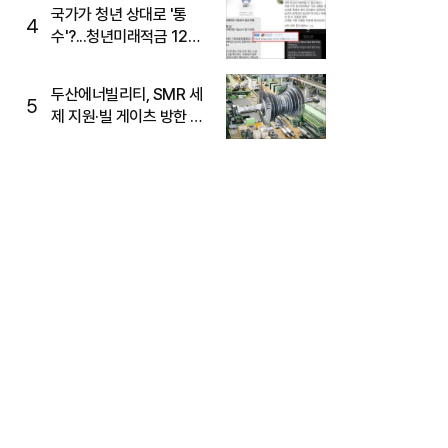
국가가 청년 상대로 '통
4
수'?...청년미래적금 12%
준다더니 "응, 오류야"
두산에너빌리티, SMR 세
5
제 지원·빌 게이츠 방한 기
대에 5%대 강세