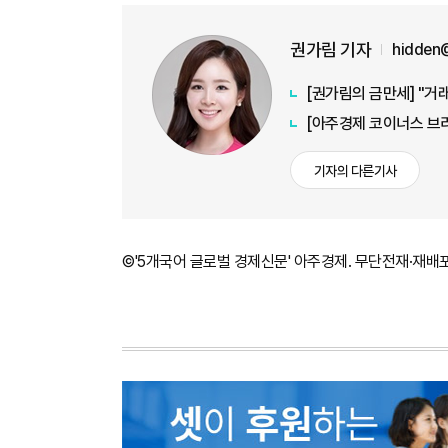
권가림 기자
hidden
[권가림의 금만세] "거래
기자의 다른기사
©'5개국어 글로벌 경제신문' 아주경제. 무단전재·재배