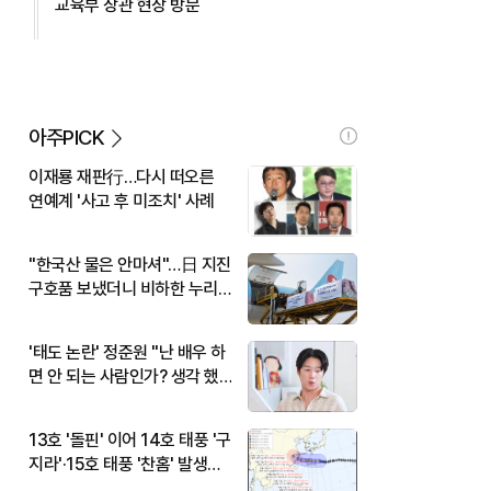
교육부 장관 현장 방문
아주PICK
이재룡 재판行…다시 떠오른
연예계 '사고 후 미조치' 사례
"한국산 물은 안마셔"…日 지진
구호품 보냈더니 비하한 누리
꾼
'태도 논란' 정준원 "난 배우 하
면 안 되는 사람인가? 생각 했
다"
13호 '돌핀' 이어 14호 태풍 '구
지라'·15호 태풍 '찬홈' 발생…
현재 위치와 이동경로는?