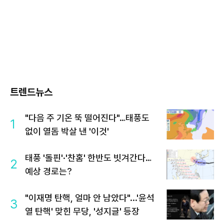
트렌드뉴스
"다음 주 기온 뚝 떨어진다"…태풍도
1
없이 열돔 박살 낸 '이것'
태풍 '돌핀'·'찬홈' 한반도 빗겨간다…
2
예상 경로는?
"이재명 탄핵, 얼마 안 남았다"...'윤석
3
열 탄핵' 맞힌 무당, '성지글' 등장