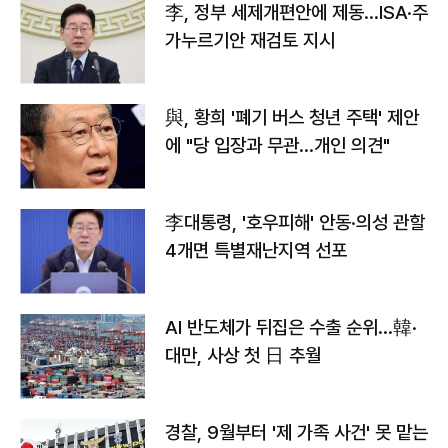
李, 정부 세제개편안에 제동…ISA·주
가누르기안 재검토 지시
與, 황희 '폐기 버스 청년 주택' 제안
에 "당 입장과 무관…개인 의견"
李대통령, '호우피해' 안동·의성 관할
4개면 특별재난지역 선포
AI 반도체가 뒤집은 수출 순위…韓·
대만, 사상 첫 日 추월
경찰, 9월부터 '제 가족 사건' 못 맡는