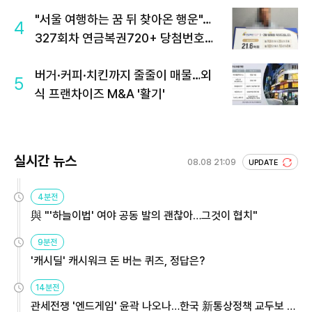
"서울 여행하는 꿈 뒤 찾아온 행운"…
4
327회차 연금복권720+ 당첨번호조
회 주목
버거·커피·치킨까지 줄줄이 매물…외
5
식 프랜차이즈 M&A '활기'
실시간 뉴스
08.08 21:09
UPDATE
4분전
與 "'하늘이법' 여야 공동 발의 괜찮아…그것이 협치"
9분전
'캐시딜' 캐시워크 돈 버는 퀴즈, 정답은?
14분전
관세전쟁 '엔드게임' 윤곽 나오나…한국 新통상정책 교두보 활