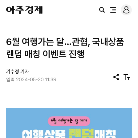
로
아
그
검
전
주
인
색
체
경
메
제
뉴
6월 여행가는 달…관협, 국내상품
랜덤 매칭 이벤트 진행
기수정 기자
공
텍
입력 2024-05-30 11:39
유
스
트
크
기