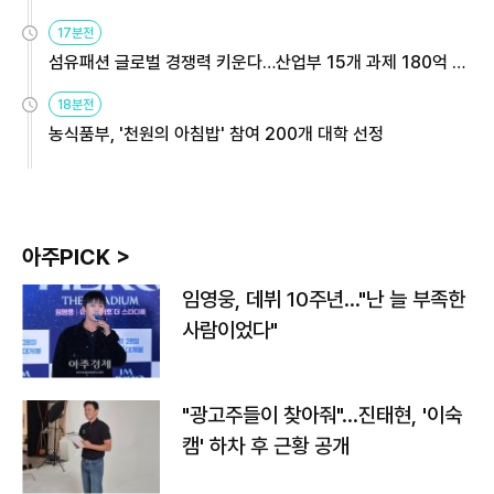
용해야
17분전
섬유패션 글로벌 경쟁력 키운다…산업부 15개 과제 180억 지
원
18분전
농식품부, '천원의 아침밥' 참여 200개 대학 선정
아주PICK >
임영웅, 데뷔 10주년…"난 늘 부족한
사람이었다"
"광고주들이 찾아줘"…진태현, '이숙
캠' 하차 후 근황 공개