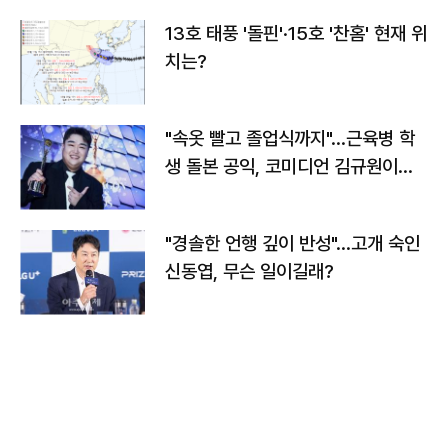
13호 태풍 '돌핀'·15호 '찬홈' 현재 위
치는?
"속옷 빨고 졸업식까지"…근육병 학
생 돌본 공익, 코미디언 김규원이었
다
"경솔한 언행 깊이 반성"…고개 숙인
신동엽, 무슨 일이길래?