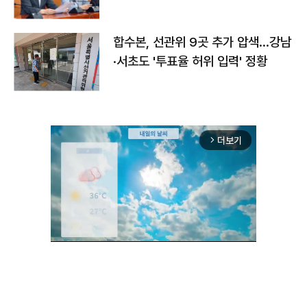
합수본, 선관위 9곳 추가 압색…강남
·서초도 '투표율 허위 입력' 정황
더보기
arrow_forward_ios
Unmute