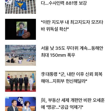
다…수사인력 881명 보강
"이란 지도부 내 최고지도자 모즈타
바 위독설 확산"
서울 낮 35도 무더위 계속…동해안
최대 150㎜ 폭우
李대통령 "군, 내란 이후 신뢰 회복
해야…지휘부 헌신해달라"
與, 부동산 세제 개편안 비판 오세훈
에 '맹공'…"공급 억제기"