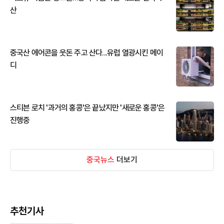
산
중국산 에어콘을 웃돈 주고 산다...유럽 열광시킨 메이
디
스티븐 로치 '과거의 홍콩'은 끝났지만 '새로운 홍콩'은
진행중
중국뉴스
더보기
추천기사