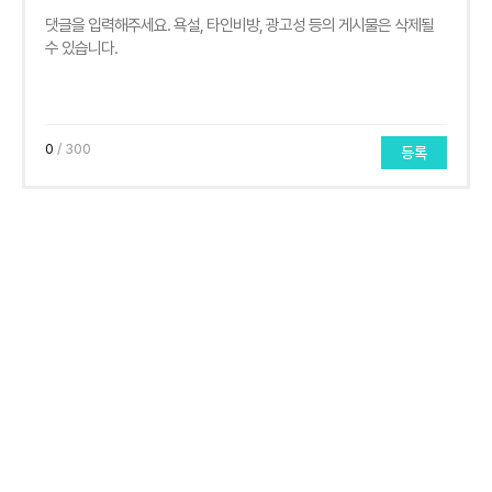
0
/ 300
등록