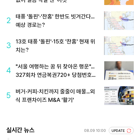
태풍 '돌핀'·'찬홈' 한반도 빗겨간다…
2
예상 경로는?
13호 태풍 '돌핀'·15호 '찬홈' 현재 위
3
치는?
"서울 여행하는 꿈 뒤 찾아온 행운"…
4
327회차 연금복권720+ 당첨번호조
회 주목
버거·커피·치킨까지 줄줄이 매물…외
5
식 프랜차이즈 M&A '활기'
실시간 뉴스
08.09 10:00
UPDATE