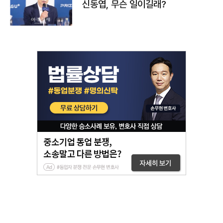
신동엽, 무슨 일이길래?