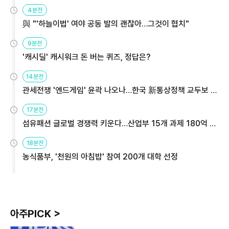
4분전
與 "'하늘이법' 여야 공동 발의 괜찮아…그것이 협치"
9분전
'캐시딜' 캐시워크 돈 버는 퀴즈, 정답은?
14분전
관세전쟁 '엔드게임' 윤곽 나오나…한국 新통상정책 교두보 활
용해야
17분전
섬유패션 글로벌 경쟁력 키운다…산업부 15개 과제 180억 지
원
18분전
농식품부, '천원의 아침밥' 참여 200개 대학 선정
아주PICK >