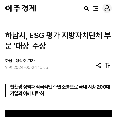
로
아
그
검
전
주
인
색
체
경
메
제
뉴
하남시, ESG 평가 지방자치단체 부
문 '대상' 수상
하남=정성주 기자
공
텍
입력 2024-05-24 16:55
유
스
트
크
기
친환경 정책과 적극적인 주민 소통으로 국내 시총 200대
기업과 어깨 나란히