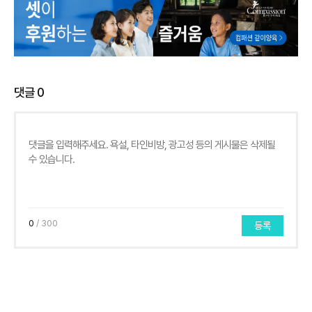
댓글
0
0
/ 300
등록