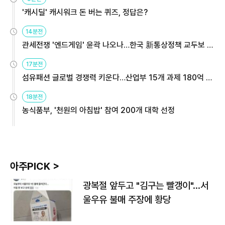
'캐시딜' 캐시워크 돈 버는 퀴즈, 정답은?
14분전
관세전쟁 '엔드게임' 윤곽 나오나…한국 新통상정책 교두보 활
용해야
17분전
섬유패션 글로벌 경쟁력 키운다…산업부 15개 과제 180억 지
원
18분전
농식품부, '천원의 아침밥' 참여 200개 대학 선정
아주PICK >
광복절 앞두고 "김구는 빨갱이"…서
울우유 불매 주장에 황당