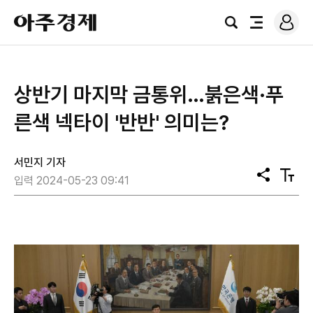
로
아
그
검
전
주
인
색
체
경
메
제
뉴
상반기 마지막 금통위…붉은색·푸
른색 넥타이 '반반' 의미는?
서민지 기자
공
텍
입력 2024-05-23 09:41
유
스
트
크
기