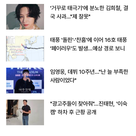
'거꾸로 태극기'에 분노한 김희철, 결
국 사과…"제 잘못"
태풍 '돌핀'·'찬홈'에 이어 16호 태풍
'페이러우'도 발생…예상 경로 보니
임영웅, 데뷔 10주년…"난 늘 부족한
사람이었다"
"광고주들이 찾아줘"…진태현, '이숙
캠' 하차 후 근황 공개