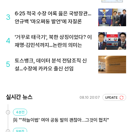
6·25 적국 수장 어록 읊은 국방장관…
3
안규백 '마오쩌둥 발언'에 자질론
'거꾸로 태극기', 북한 상징이었다? 이
4
재명·김민석까지…논란의 의미는
토스뱅크, 데이터 분석 전담조직 신
5
설…수장에 카카오 출신 선임
실시간 뉴스
08.10 20:07
UPDATE
4분전
與 "'하늘이법' 여야 공동 발의 괜찮아…그것이 협치"
9분전