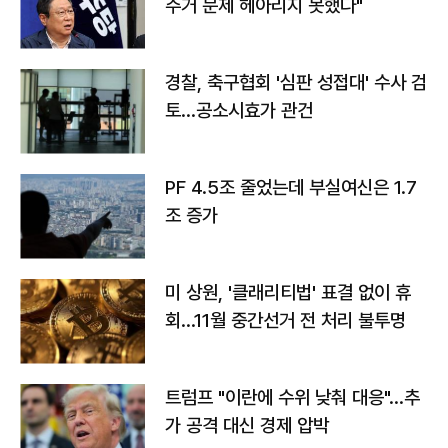
주거 문제 헤아리지 못했다"
경찰, 축구협회 '심판 성접대' 수사 검
토…공소시효가 관건
PF 4.5조 줄었는데 부실여신은 1.7
조 증가
미 상원, '클래리티법' 표결 없이 휴
회…11월 중간선거 전 처리 불투명
트럼프 "이란에 수위 낮춰 대응"…추
가 공격 대신 경제 압박