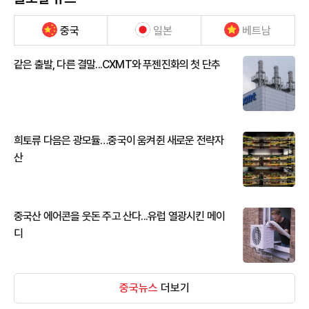
중국
일본
베트남
같은 출발, 다른 결말...CXMT와 푸젠진화의 첫 단추
희토류 다음은 광모듈…중국이 움켜쥔 새로운 전략자
산
중국산 에어콘을 웃돈 주고 산다...유럽 열광시킨 메이
디
중국뉴스
더보기