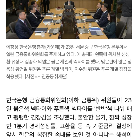
이창용 한국은행 총재(가운데)가 23일 서울 중구 한국은행 본부에서
열린 금융통화위원회를 주재하고 있다. 이 총재와 왼쪽에 위치한 신성
환·유상대·김종화 의원은 붉은 계열의 넥타이를 맸다. 맞은편에 앉은 장
용성·황건일 위원은 푸른 계열 넥타이, 이수형 위원은 푸른 계열 정장을
착용했다. [사진=사진공동취재단]
한국은행 금융통화위원회(이하 금통위) 위원들이 23
일 붉은색 넥타이와 푸른색 넥타이를 '반반'씩 나눠 매
고 팽팽한 긴장감을 조성했다. 불안한 물가, 깜짝 성장
한 1분기 경제성장률, 고환율 등 속 기준금리 결정에
앞서 한은의 복잡한 속내를 보인 것 아니냐는 해석이