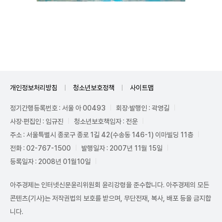
Unmute
개인정보처리방침
청소년보호정책
사이트맵
정기간행등록번호 : 서울 아 00493
회장·발행인 : 곽영길
사장·편집인 : 임규진
청소년보호책임자 : 전운
주소 : 서울특별시 종로구 종로 1길 42(수송동 146-1) 이마빌딩 11층
전화 : 02-767-1500
발행일자 : 2007년 11월 15일
등록일자 : 2008년 01월10일
아주경제는 인터넷신문윤리위원회 윤리강령을 준수합니다. 아주경제의 모든
콘텐츠(기사)는 저작권법의 보호를 받으며, 무단전재, 복사, 배포 등을 금지합
니다.