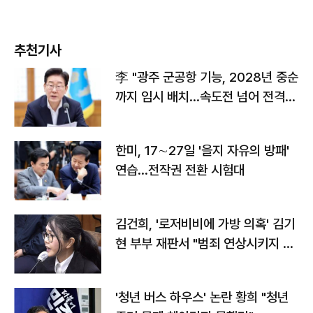
추천기사
李 "광주 군공항 기능, 2028년 중순
까지 임시 배치…속도전 넘어 전격
전"
한미, 17∼27일 '을지 자유의 방패'
연습…전작권 전환 시험대
김건희, '로저비비에 가방 의혹' 김기
현 부부 재판서 "범죄 연상시키지 말
라"
'청년 버스 하우스' 논란 황희 "청년