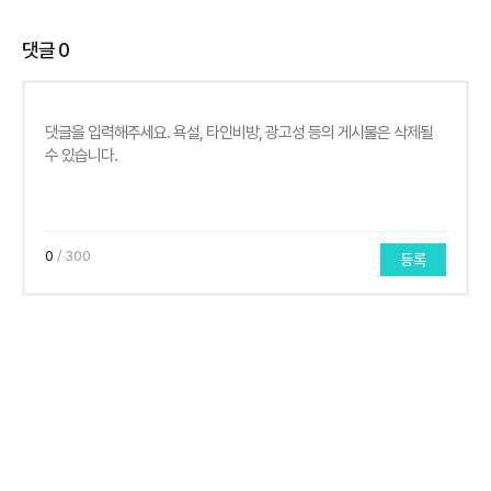
댓글
0
0
/ 300
등록