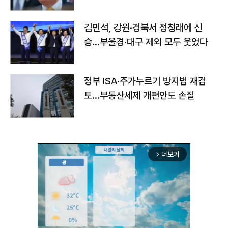
김민석, 강원·경북서 정청래에 신
승…부울경·대구 제외 모두 웃었다
정부 ISA·주가누르기 방지법 재검
토…부동산세제 개편안도 손질
더보기
arrow_forward_ios