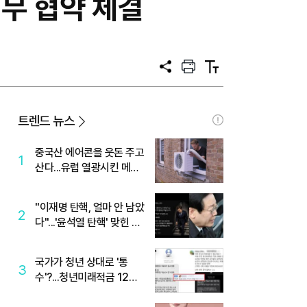
업무 협약 체결
공
프
텍
유
린
스
트
트
크
기
트렌드 뉴스
중국산 에어콘을 웃돈 주고
1
산다...유럽 열광시킨 메이
디
"이재명 탄핵, 얼마 안 남았
2
다"...'윤석열 탄핵' 맞힌 무
당, '성지글' 등장
국가가 청년 상대로 '통
3
수'?...청년미래적금 12%
준다더니 "응, 오류야"