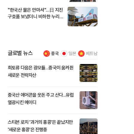
"한국산 물은 안마셔"…日 지진
구호품 보냈더니 비하한 누리
꾼
글로벌 뉴스
중국
일본
베트남
희토류 다음은 광모듈…중국이 움켜쥔
새로운 전략자산
중국산 에어콘을 웃돈 주고 산다...유럽
열광시킨 메이디
스티븐 로치 '과거의 홍콩'은 끝났지만
'새로운 홍콩'은 진행중