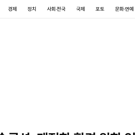
경제
정치
사회·전국
국제
포토
문화·연예