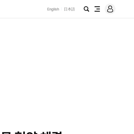
로
English
日本語
그
검
전
인
색
체
메
뉴