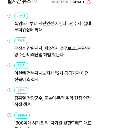
실시간 뉴스
08.07 11:20
UPDATE
3분전
폭염으로부터 시민안전 지킨다…전주시, 실내
무더위쉼터 확대
5분전
우상호 강원지사, 제2청사 업무보고...관광·해
양수산·미래산업 해법 찾는다
7분전
이원택 전북자치도지사 "2차 공공기관 이전,
전북이 최적지"
9분전
김홍열 청양군수, 물놀이·폭염 취약 현장 안전
직접 챙겨
14분전
'300억대 사기 혐의' 차가원 원헌드레드 대표