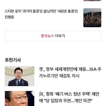
스티븐 로치 '과거의 홍콩'은 끝났지만 '새로운 홍콩'은
진행중
중국뉴스
더보기
추천기사
李, 정부 세제개편안에 제동…ISA·주
가누르기안 재검토 지시
與, 황희 '폐기 버스 청년 주택' 제안
에 "당 입장과 무관…개인 의견"