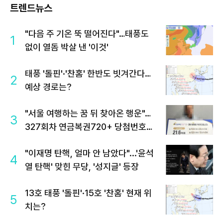
트렌드뉴스
"다음 주 기온 뚝 떨어진다"…태풍도
1
없이 열돔 박살 낸 '이것'
태풍 '돌핀'·'찬홈' 한반도 빗겨간다…
2
예상 경로는?
"서울 여행하는 꿈 뒤 찾아온 행운"…
3
327회차 연금복권720+ 당첨번호조
회 주목
"이재명 탄핵, 얼마 안 남았다"...'윤석
4
열 탄핵' 맞힌 무당, '성지글' 등장
13호 태풍 '돌핀'·15호 '찬홈' 현재 위
5
치는?