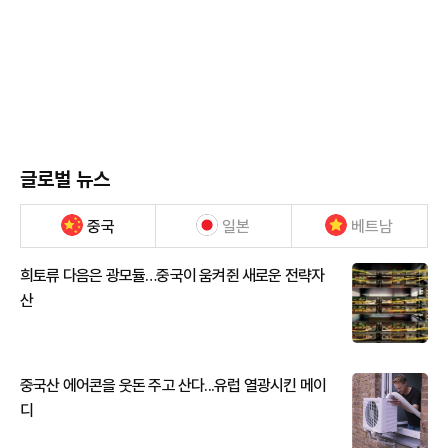
글로벌 뉴스
중국
일본
베트남
희토류 다음은 광모듈…중국이 움켜쥔 새로운 전략자
산
중국산 에어콘을 웃돈 주고 산다...유럽 열광시킨 메이
디