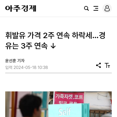
로
아
그
검
전
주
인
색
체
경
메
제
뉴
휘발유 가격 2주 연속 하락세…경
유는 3주 연속 ↓
윤선훈 기자
공
텍
입력 2024-05-18 10:38
유
스
트
크
기