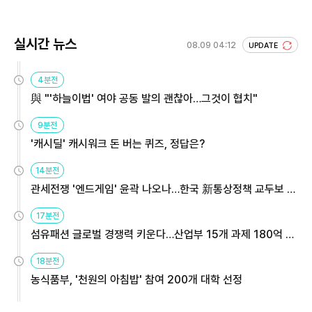
실시간 뉴스
08.09 04:12
UPDATE
4분전
與 "'하늘이법' 여야 공동 발의 괜찮아…그것이 협치"
9분전
'캐시딜' 캐시워크 돈 버는 퀴즈, 정답은?
14분전
관세전쟁 '엔드게임' 윤곽 나오나…한국 新통상정책 교두보 활
용해야
17분전
섬유패션 글로벌 경쟁력 키운다…산업부 15개 과제 180억 지
원
18분전
농식품부, '천원의 아침밥' 참여 200개 대학 선정