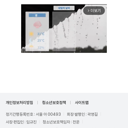
더보기
arrow_forward_ios
Mute
개인정보처리방침
청소년보호정책
사이트맵
정기간행등록번호 : 서울 아 00493
회장·발행인 : 곽영길
사장·편집인 : 임규진
청소년보호책임자 : 전운