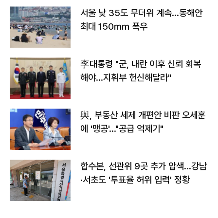
서울 낮 35도 무더위 계속…동해안
최대 150㎜ 폭우
李대통령 "군, 내란 이후 신뢰 회복
해야…지휘부 헌신해달라"
與, 부동산 세제 개편안 비판 오세훈
에 '맹공'…"공급 억제기"
합수본, 선관위 9곳 추가 압색…강남
·서초도 '투표율 허위 입력' 정황