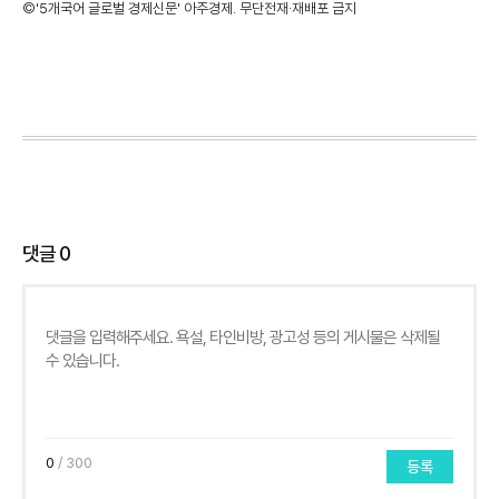
©'5개국어 글로벌 경제신문' 아주경제. 무단전재·재배포 금지
댓글
0
0
/ 300
등록