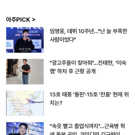
아주PICK >
임영웅, 데뷔 10주년…"난 늘 부족한
사람이었다"
"광고주들이 찾아줘"…진태현, '이숙
캠' 하차 후 근황 공개
13호 태풍 '돌핀'·15호 '찬홈' 현재 위
치는?
"속옷 빨고 졸업식까지"…근육병 학
생 돌본 공익, 코미디언 김규원이었