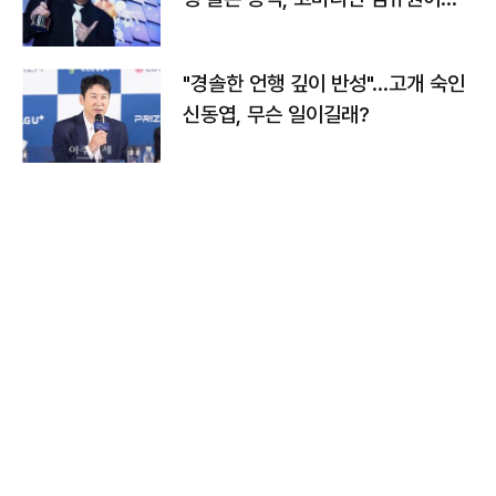
다
"경솔한 언행 깊이 반성"…고개 숙인
신동엽, 무슨 일이길래?