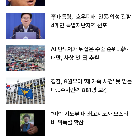
李대통령, '호우피해' 안동·의성 관할
4개면 특별재난지역 선포
AI 반도체가 뒤집은 수출 순위…韓·
대만, 사상 첫 日 추월
경찰, 9월부터 '제 가족 사건' 못 맡는
다…수사인력 881명 보강
"이란 지도부 내 최고지도자 모즈타
바 위독설 확산"