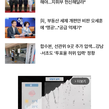
해야…지휘부 헌신해달라"
與, 부동산 세제 개편안 비판 오세훈
에 '맹공'…"공급 억제기"
합수본, 선관위 9곳 추가 압색…강남
·서초도 '투표율 허위 입력' 정황
더보기
arrow_forward_ios