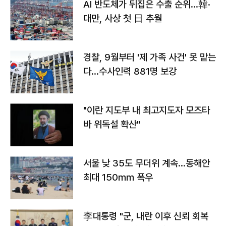
AI 반도체가 뒤집은 수출 순위…韓·
대만, 사상 첫 日 추월
경찰, 9월부터 '제 가족 사건' 못 맡는
다…수사인력 881명 보강
"이란 지도부 내 최고지도자 모즈타
바 위독설 확산"
서울 낮 35도 무더위 계속…동해안
최대 150㎜ 폭우
李대통령 "군, 내란 이후 신뢰 회복