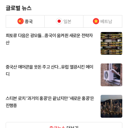
글로벌 뉴스
중국
일본
베트남
희토류 다음은 광모듈…중국이 움켜쥔 새로운 전략자
산
중국산 에어콘을 웃돈 주고 산다...유럽 열광시킨 메이
디
스티븐 로치 '과거의 홍콩'은 끝났지만 '새로운 홍콩'은
진행중