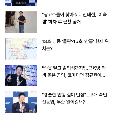
"광고주들이 찾아줘"…진태현, '이숙
캠' 하차 후 근황 공개
13호 태풍 '돌핀'·15호 '찬홈' 현재 위
치는?
"속옷 빨고 졸업식까지"…근육병 학
생 돌본 공익, 코미디언 김규원이었
다
"경솔한 언행 깊이 반성"…고개 숙인
신동엽, 무슨 일이길래?