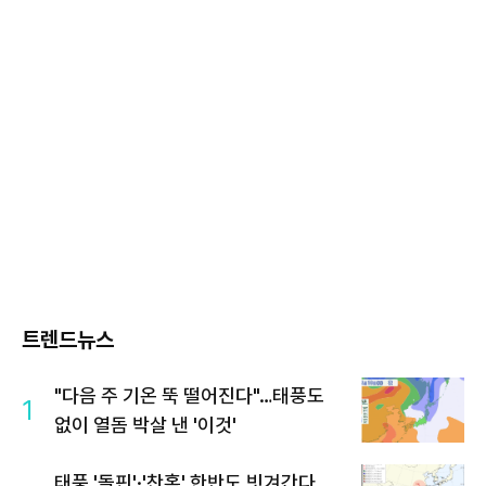
트렌드뉴스
"다음 주 기온 뚝 떨어진다"…태풍도
1
없이 열돔 박살 낸 '이것'
태풍 '돌핀'·'찬홈' 한반도 빗겨간다…