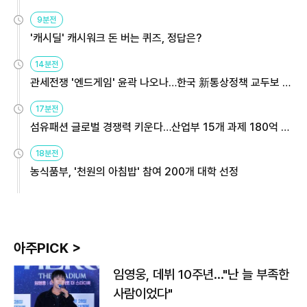
9분전
'캐시딜' 캐시워크 돈 버는 퀴즈, 정답은?
14분전
관세전쟁 '엔드게임' 윤곽 나오나…한국 新통상정책 교두보 활
용해야
17분전
섬유패션 글로벌 경쟁력 키운다…산업부 15개 과제 180억 지
원
18분전
농식품부, '천원의 아침밥' 참여 200개 대학 선정
아주PICK >
임영웅, 데뷔 10주년…"난 늘 부족한
사람이었다"