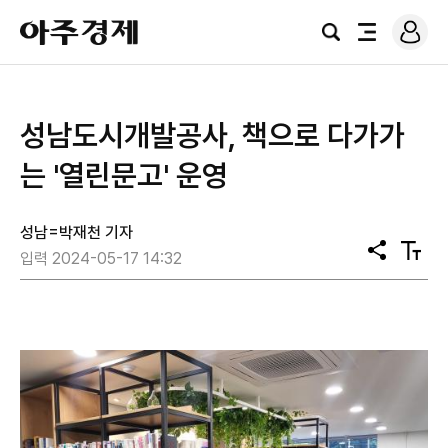
로
아
그
검
전
주
인
색
체
경
메
제
뉴
성남도시개발공사, 책으로 다가가
는 '열린문고' 운영
성남=박재천 기자
공
텍
입력 2024-05-17 14:32
유
스
트
크
기