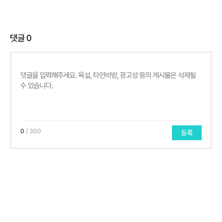
댓글
0
0
/ 300
등록