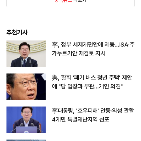
중국뉴스
더보기
추천기사
李, 정부 세제개편안에 제동…ISA·주
가누르기안 재검토 지시
與, 황희 '폐기 버스 청년 주택' 제안
에 "당 입장과 무관…개인 의견"
李대통령, '호우피해' 안동·의성 관할
4개면 특별재난지역 선포