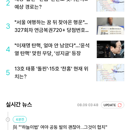
2
예상 경로는?
"서울 여행하는 꿈 뒤 찾아온 행운"…
3
327회차 연금복권720+ 당첨번호조
회 주목
"이재명 탄핵, 얼마 안 남았다"...'윤석
4
열 탄핵' 맞힌 무당, '성지글' 등장
13호 태풍 '돌핀'·15호 '찬홈' 현재 위
5
치는?
실시간 뉴스
08.09 03:48
UPDATE
4분전
與 "'하늘이법' 여야 공동 발의 괜찮아…그것이 협치"