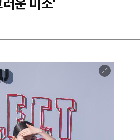
그러운 미소'
이
미
지
확
대