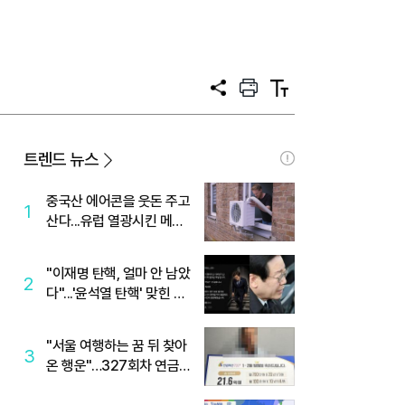
공
프
텍
유
린
스
트
트
크
기
트렌드 뉴스
중국산 에어콘을 웃돈 주고
1
산다...유럽 열광시킨 메이
디
"이재명 탄핵, 얼마 안 남았
2
다"...'윤석열 탄핵' 맞힌 무
당, '성지글' 등장
"서울 여행하는 꿈 뒤 찾아
3
온 행운"…327회차 연금
복권720+ 당첨번호조회