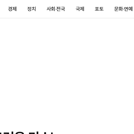
경제
정치
사회·전국
국제
포토
문화·연예