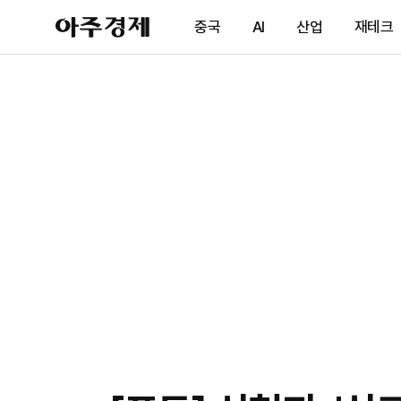
아
중국
AI
산업
재테크
주
경
제