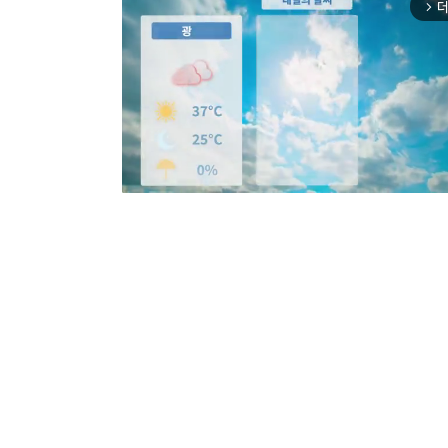
더
arrow_forward_ios
Mut