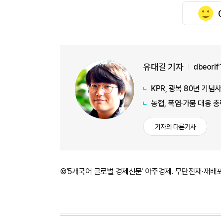
유대길 기자
dbeorl
KPR, 광복 80년 기
농협, 폭염·가뭄 대응 
기자의 다른기사
©'5개국어 글로벌 경제신문' 아주경제. 무단전재·재배