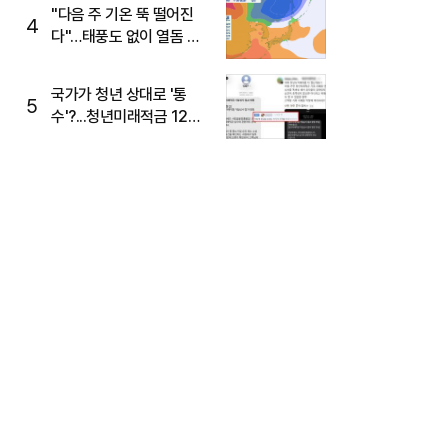
주목
"다음 주 기온 뚝 떨어진
4
다"…태풍도 없이 열돔 박
살 낸 '이것'
국가가 청년 상대로 '통
5
수'?...청년미래적금 12%
준다더니 "응, 오류야"