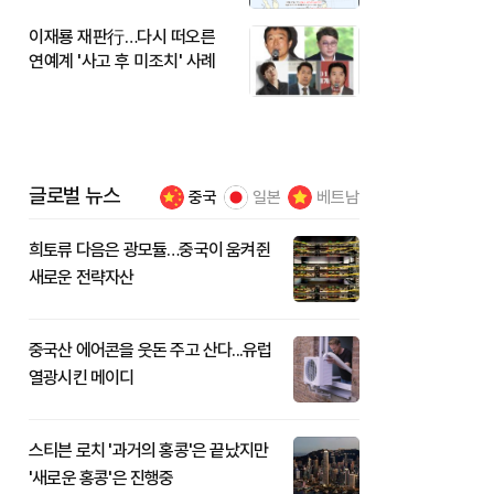
이재룡 재판行…다시 떠오른
연예계 '사고 후 미조치' 사례
글로벌 뉴스
중국
일본
베트남
희토류 다음은 광모듈…중국이 움켜쥔
새로운 전략자산
중국산 에어콘을 웃돈 주고 산다...유럽
열광시킨 메이디
스티븐 로치 '과거의 홍콩'은 끝났지만
'새로운 홍콩'은 진행중