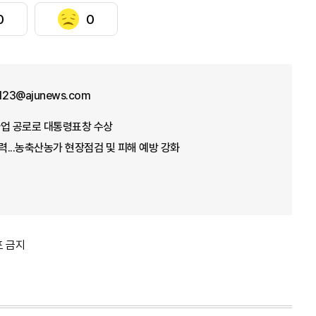
0
0
f123@ajunews.com
념사업 공로로 대통령표창 수상
총력...농축산농가 현장점검 및 피해 예방 강화
포 금지