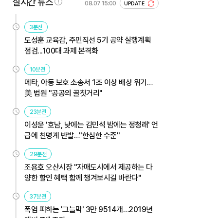
실시간 뉴스
08.07 15:00
UPDATE
3분전
도성훈 교육감, 주민직선 5기 공약 실행계획
점검...100대 과제 본격화
10분전
메타, 아동 보호 소송서 1조 이상 배상 위기…
美 법원 "공공의 골칫거리"
23분전
이성윤 '호남, 낮에는 김민석 밤에는 정청래' 언
급에 친명계 반발…"한심한 수준"
29분전
조용호 오산시장 "자매도시에서 제공하는 다
양한 할인 혜택 함께 챙겨보시길 바란다"
37분전
폭염 피하는 '그늘막' 3만 9514개…2019년