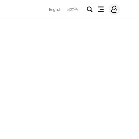
로
English
日本語
그
검
전
인
색
체
메
뉴