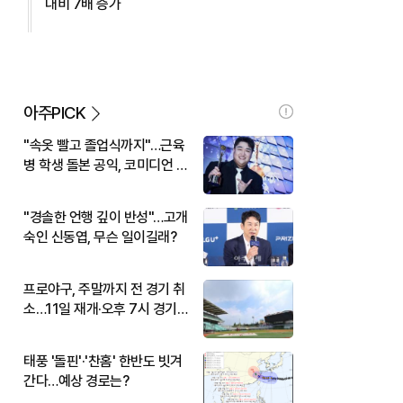
대비 7배 증가
아주PICK
"속옷 빨고 졸업식까지"…근육
병 학생 돌본 공익, 코미디언 김
규원이었다
"경솔한 언행 깊이 반성"…고개
숙인 신동엽, 무슨 일이길래?
프로야구, 주말까지 전 경기 취
소…11일 재개·오후 7시 경기
시작
태풍 '돌핀'·'찬홈' 한반도 빗겨
간다…예상 경로는?