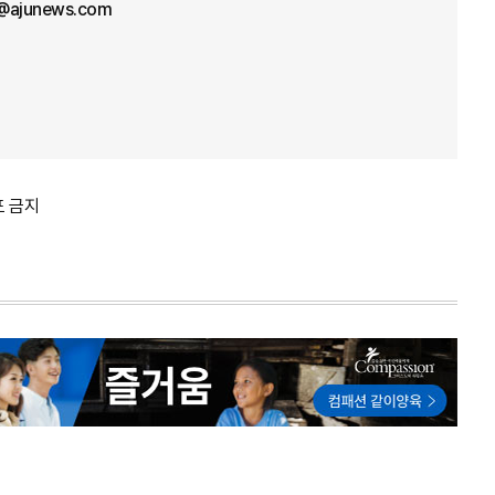
l@ajunews.com
포 금지