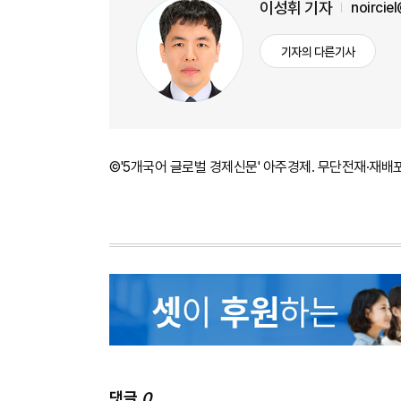
이성휘 기자
noircie
기자의 다른기사
©'5개국어 글로벌 경제신문' 아주경제. 무단전재·재배
댓글
0