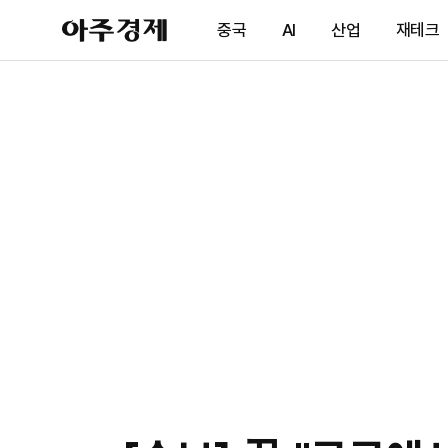
아
중국
AI
산업
재테크
주
경
제