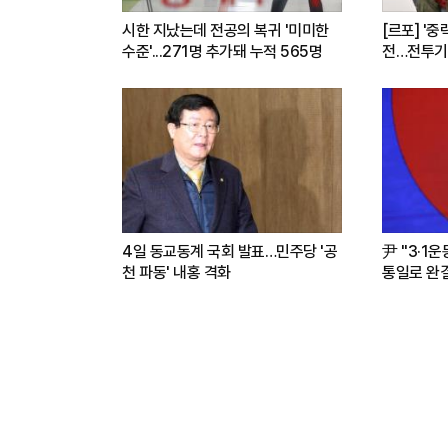
시한 지났는데 전공의 복귀 '미미한
[르포] '중
수준'...271명 추가돼 누적 565명
전…전투기
련(영상)
4일 동교동계 국회 발표…민주당 '공
尹 "3·1
천 파동' 내홍 격화
통일로 완결.
파트너"