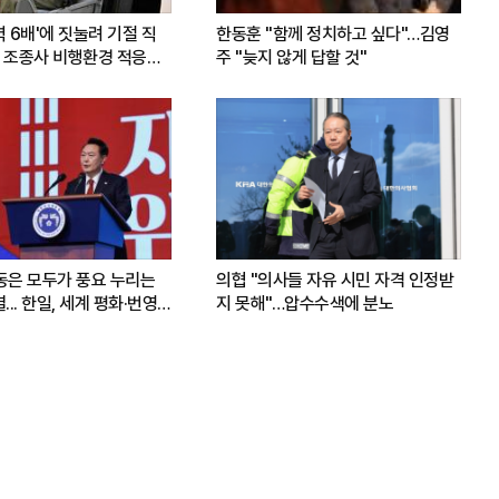
력 6배'에 짓눌려 기절 직
한동훈 "함께 정치하고 싶다"…김영
 조종사 비행환경 적응훈
주 "늦지 않게 답할 것"
운동은 모두가 풍요 누리는
의협 "의사들 자유 시민 자격 인정받
.. 한일, 세계 평화·번영
지 못해"…압수수색에 분노