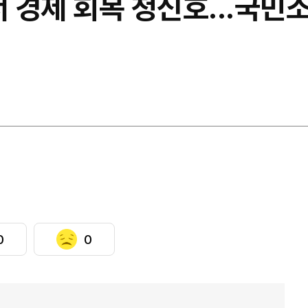
서 경제 회복 청신호...국민소
0
0