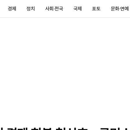
경제
정치
사회·전국
국제
포토
문화·연예