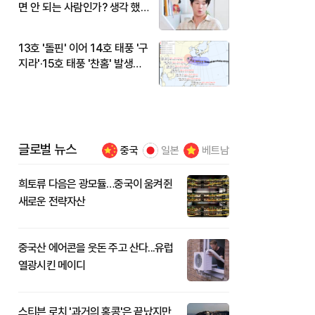
면 안 되는 사람인가? 생각 했
다"
13호 '돌핀' 이어 14호 태풍 '구
지라'·15호 태풍 '찬홈' 발생…
현재 위치와 이동경로는?
글로벌 뉴스
중국
일본
베트남
희토류 다음은 광모듈…중국이 움켜쥔
새로운 전략자산
중국산 에어콘을 웃돈 주고 산다...유럽
열광시킨 메이디
스티븐 로치 '과거의 홍콩'은 끝났지만