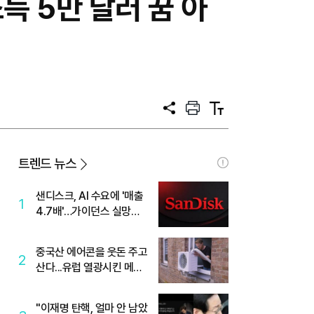
득 5만 달러 꿈 아
공
프
텍
유
린
스
트
트
크
기
트렌드 뉴스
샌디스크, AI 수요에 '매출
1
4.7배'…가이던스 실망에
'주가는 하락'
중국산 에어콘을 웃돈 주고
2
산다...유럽 열광시킨 메이
디
"이재명 탄핵, 얼마 안 남았