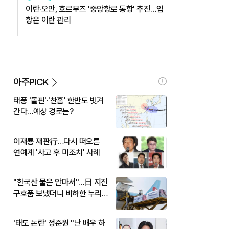
이란·오만, 호르무즈 '중앙항로 통항' 추진…입
항은 이란 관리
아주PICK
태풍 '돌핀'·'찬홈' 한반도 빗겨
간다…예상 경로는?
이재룡 재판行…다시 떠오른
연예계 '사고 후 미조치' 사례
"한국산 물은 안마셔"…日 지진
구호품 보냈더니 비하한 누리
꾼
'태도 논란' 정준원 "난 배우 하