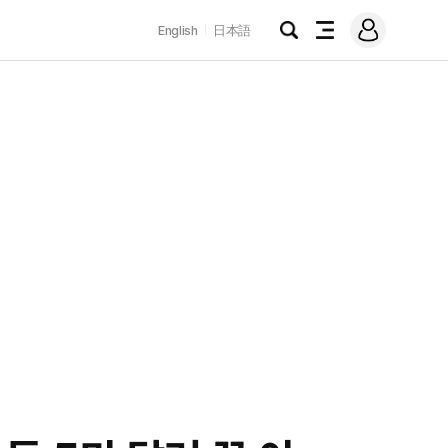
로
English
日本語
그
검
전
인
색
체
메
뉴