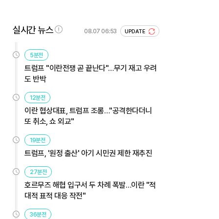
실시간 뉴스
08.07 06:53
UPDATE
5분전
트럼프 "이란전쟁 곧 끝난다"…무기 재고 우려
도 반박
12분전
이란 협상대표, 트럼프 조롱…"공격한다더니
또 취소, 쇼 외교"
19분전
트럼프, '원정 출산' 아기 시민권 제한 재추진
27분전
호르무즈 해협 입구서 두 차례 폭발…이란 "적
대적 표적 대응 작전"
36분전