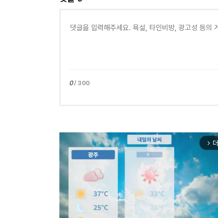
0
/ 300
더
arrow_forward_ios