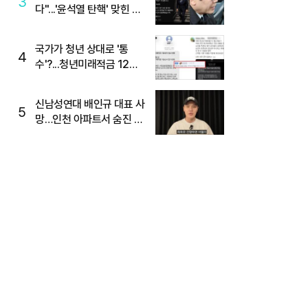
3
다"...'윤석열 탄핵' 맞힌 무
당, '성지글' 등장
국가가 청년 상대로 '통
4
수'?...청년미래적금 12%
준다더니 "응, 오류야"
신남성연대 배인규 대표 사
5
망…인천 아파트서 숨진 채
발견