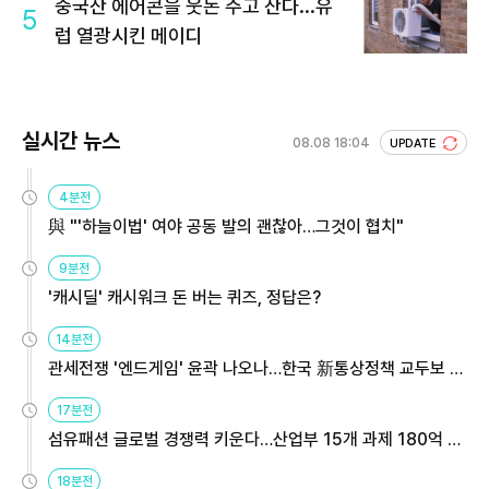
중국산 에어콘을 웃돈 주고 산다...유
5
럽 열광시킨 메이디
실시간 뉴스
08.08 18:04
UPDATE
4분전
與 "'하늘이법' 여야 공동 발의 괜찮아…그것이 협치"
9분전
'캐시딜' 캐시워크 돈 버는 퀴즈, 정답은?
14분전
관세전쟁 '엔드게임' 윤곽 나오나…한국 新통상정책 교두보 활
용해야
17분전
섬유패션 글로벌 경쟁력 키운다…산업부 15개 과제 180억 지
원
18분전