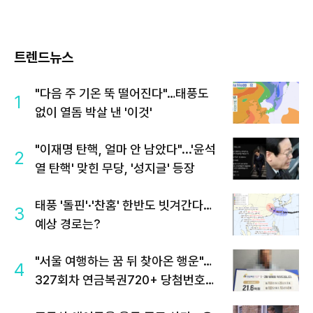
트렌드뉴스
"다음 주 기온 뚝 떨어진다"…태풍도
1
없이 열돔 박살 낸 '이것'
"이재명 탄핵, 얼마 안 남았다"...'윤석
2
열 탄핵' 맞힌 무당, '성지글' 등장
태풍 '돌핀'·'찬홈' 한반도 빗겨간다…
3
예상 경로는?
"서울 여행하는 꿈 뒤 찾아온 행운"…
4
327회차 연금복권720+ 당첨번호조
회 주목