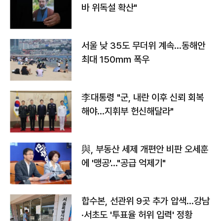
바 위독설 확산"
서울 낮 35도 무더위 계속…동해안
최대 150㎜ 폭우
李대통령 "군, 내란 이후 신뢰 회복
해야…지휘부 헌신해달라"
與, 부동산 세제 개편안 비판 오세훈
에 '맹공'…"공급 억제기"
합수본, 선관위 9곳 추가 압색…강남
·서초도 '투표율 허위 입력' 정황