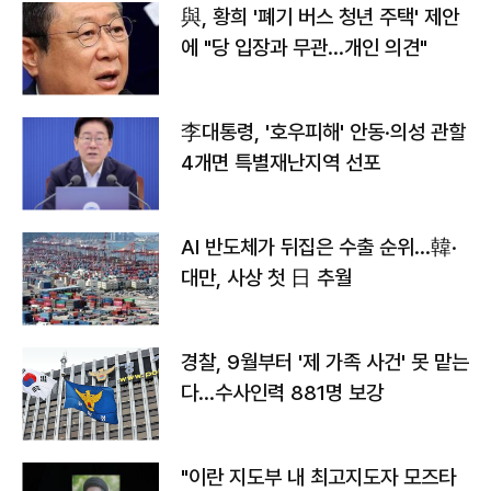
與, 황희 '폐기 버스 청년 주택' 제안
에 "당 입장과 무관…개인 의견"
李대통령, '호우피해' 안동·의성 관할
4개면 특별재난지역 선포
AI 반도체가 뒤집은 수출 순위…韓·
대만, 사상 첫 日 추월
경찰, 9월부터 '제 가족 사건' 못 맡는
다…수사인력 881명 보강
"이란 지도부 내 최고지도자 모즈타