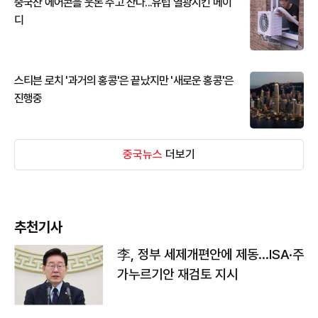
중국산 에어콘을 웃돈 주고 산다...유럽 열광시킨 메이
디
스티븐 로치 '과거의 홍콩'은 끝났지만 '새로운 홍콩'은
진행중
중국뉴스
더보기
추천기사
李, 정부 세제개편안에 제동…ISA·주
가누르기안 재검토 지시