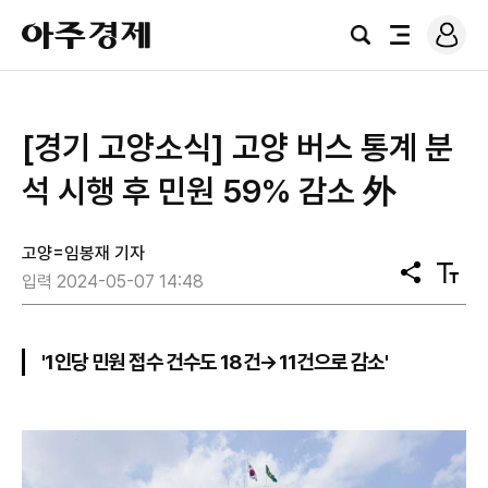
로
아
그
검
전
주
인
색
체
경
메
제
뉴
[경기 고양소식] 고양 버스 통계 분
석 시행 후 민원 59% 감소 外
고양=임봉재 기자
공
텍
입력 2024-05-07 14:48
유
스
트
크
기
'1인당 민원 접수 건수도 18건→11건으로 감소'