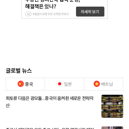
글로벌 뉴스
중국
일본
베트남
희토류 다음은 광모듈…중국이 움켜쥔 새로운 전략자
산