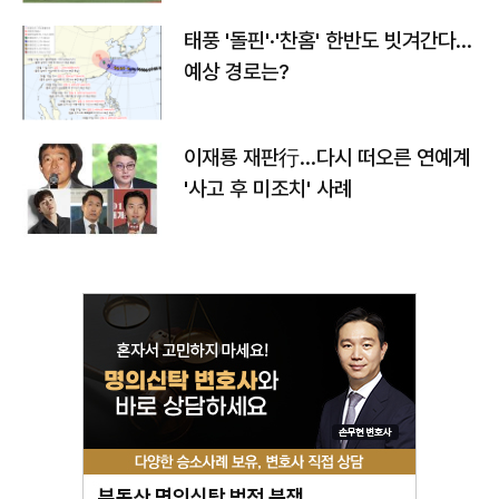
태풍 '돌핀'·'찬홈' 한반도 빗겨간다…
예상 경로는?
이재룡 재판行…다시 떠오른 연예계
'사고 후 미조치' 사례