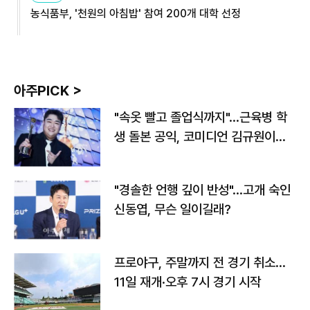
농식품부, '천원의 아침밥' 참여 200개 대학 선정
아주PICK >
"속옷 빨고 졸업식까지"…근육병 학
생 돌본 공익, 코미디언 김규원이었
다
"경솔한 언행 깊이 반성"…고개 숙인
신동엽, 무슨 일이길래?
프로야구, 주말까지 전 경기 취소…
11일 재개·오후 7시 경기 시작