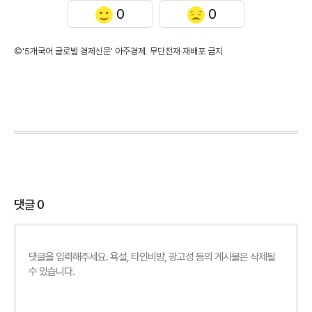
0
0
©'5개국어 글로벌 경제신문' 아주경제. 무단전재·재배포 금지
댓글
0