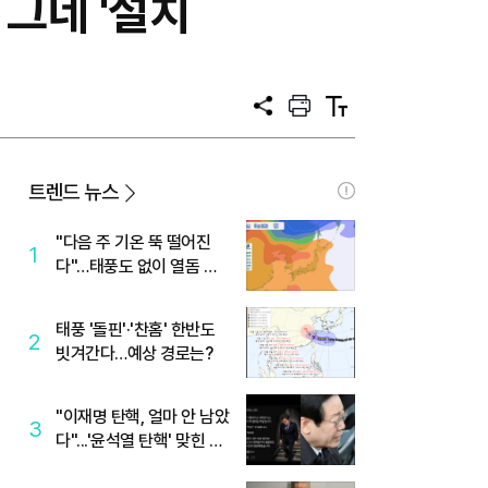
그네 '설치
공
프
텍
유
린
스
트
트
크
기
트렌드 뉴스
"다음 주 기온 뚝 떨어진
1
다"…태풍도 없이 열돔 박
살 낸 '이것'
태풍 '돌핀'·'찬홈' 한반도
2
빗겨간다…예상 경로는?
"이재명 탄핵, 얼마 안 남았
3
다"...'윤석열 탄핵' 맞힌 무
당, '성지글' 등장