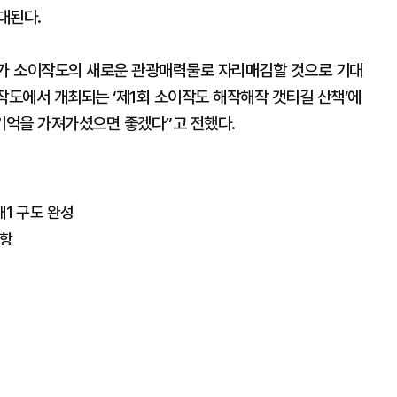
대된다.
가 소이작도의 새로운 관광매력물로 자리매김할 것으로 기대
작도에서 개최되는 ‘제1회 소이작도 해작해작 갯티길 산책’에
기억을 가져가셨으면 좋겠다”고 전했다.
대1 구도 완성
취항