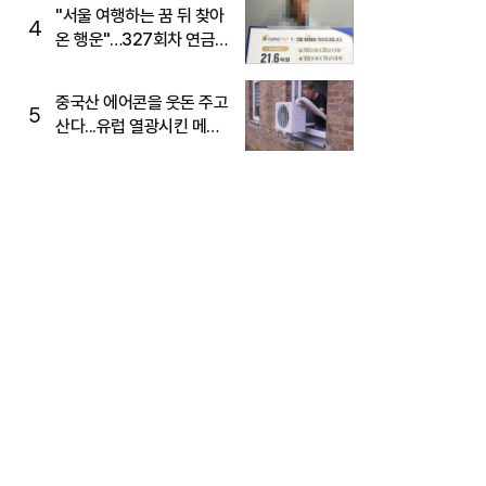
"서울 여행하는 꿈 뒤 찾아
4
온 행운"…327회차 연금
복권720+ 당첨번호조회
주목
중국산 에어콘을 웃돈 주고
5
산다...유럽 열광시킨 메이
디