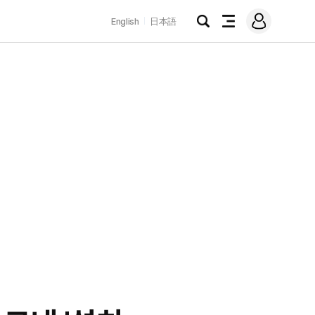
로
English
日本語
그
검
전
인
색
체
메
뉴