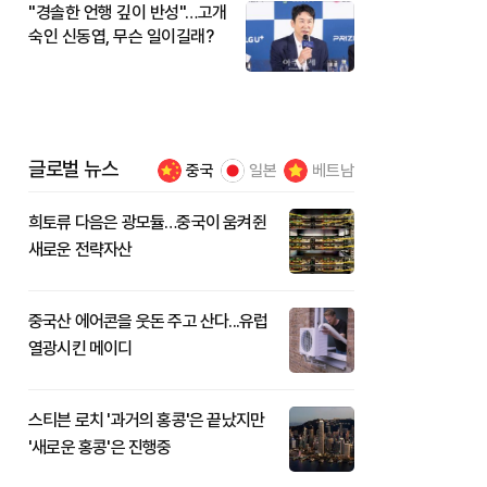
"경솔한 언행 깊이 반성"…고개
숙인 신동엽, 무슨 일이길래?
글로벌 뉴스
중국
일본
베트남
희토류 다음은 광모듈…중국이 움켜쥔
새로운 전략자산
중국산 에어콘을 웃돈 주고 산다...유럽
열광시킨 메이디
스티븐 로치 '과거의 홍콩'은 끝났지만
'새로운 홍콩'은 진행중