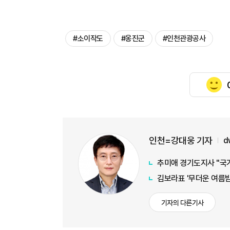
#소이작도
#옹진군
#인천관광공사
인천=강대웅 기자
d
추미애 경기도지사 "국가
김보라표 '무더운 여름
기자의 다른기사