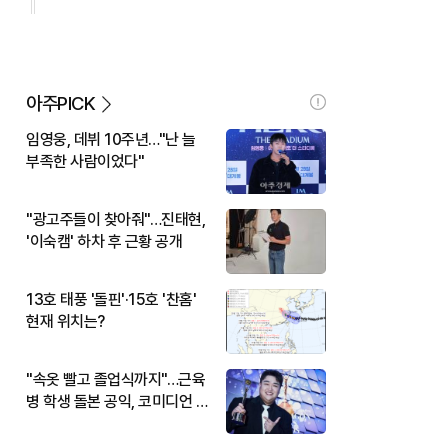
아주PICK
임영웅, 데뷔 10주년…"난 늘
부족한 사람이었다"
"광고주들이 찾아줘"…진태현,
'이숙캠' 하차 후 근황 공개
13호 태풍 '돌핀'·15호 '찬홈'
현재 위치는?
"속옷 빨고 졸업식까지"…근육
병 학생 돌본 공익, 코미디언 김
규원이었다