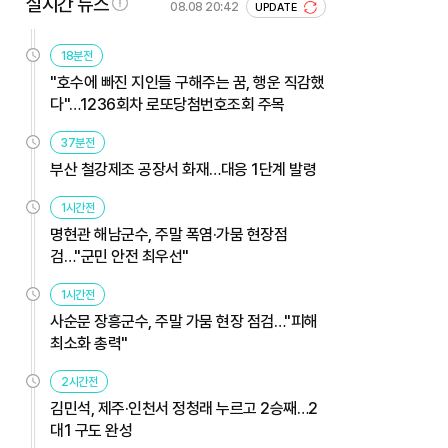
실시간 뉴스
08.08 20:42
UPDATE
18분전
"호수에 빠진 지인들 구해주는 꿈, 행운 직감했
다"…1236회차 로또당첨번호조회 주목
37분전
부산 철강제조 공장서 화재…대응 1단계 발령
1시간전
명현관 해남군수, 주말 폭염·가뭄 현장점
검…"군민 안전 최우선"
1시간전
사순문 장흥군수, 주말 가뭄 현장 점검…"피해
최소화 총력"
2시간전
김민석, 제주·인천서 정청래 누르고 2승째…2
대1 구도 완성