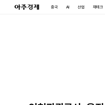
아
중국
AI
산업
재테크
주
경
제