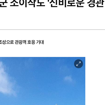
 소이작도 '신비로운 경관 
조성으로 관광객 호응 기대
이
미
지
확
대