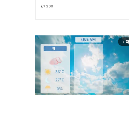
0
/ 300
더
arrow_forward_ios
Mut