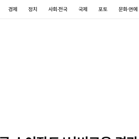
경제
정치
사회·전국
국제
포토
문화·연예