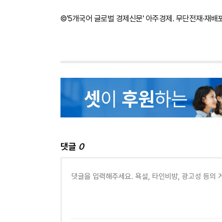
©'5개국어 글로벌 경제신문' 아주경제. 무단전재·재배
댓글
0