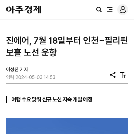
로
아
그
검
전
주
인
색
체
경
메
제
뉴
진에어, 7월 18일부터 인천~필리핀
보홀 노선 운항
이성진 기자
공
텍
입력 2024-05-03 14:53
유
스
트
크
기
여행 수요 맞춰 신규 노선 지속 개발 예정