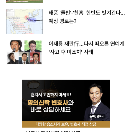
태풍 '돌핀'·'찬홈' 한반도 빗겨간다…
예상 경로는?
이재룡 재판行…다시 떠오른 연예계
'사고 후 미조치' 사례