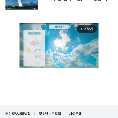
구"
더보기
arrow_forward_ios
Unmute
개인정보처리방침
청소년보호정책
사이트맵