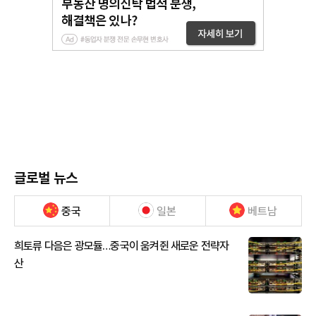
글로벌 뉴스
중국
일본
베트남
희토류 다음은 광모듈…중국이 움켜쥔 새로운 전략자
산