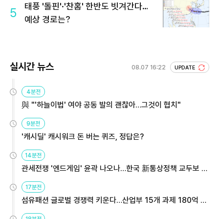
태풍 '돌핀'·'찬홈' 한반도 빗겨간다…
5
예상 경로는?
실시간 뉴스
08.07 16:22
UPDATE
4분전
與 "'하늘이법' 여야 공동 발의 괜찮아…그것이 협치"
9분전
'캐시딜' 캐시워크 돈 버는 퀴즈, 정답은?
14분전
관세전쟁 '엔드게임' 윤곽 나오나…한국 新통상정책 교두보 활
용해야
17분전
섬유패션 글로벌 경쟁력 키운다…산업부 15개 과제 180억 지
원