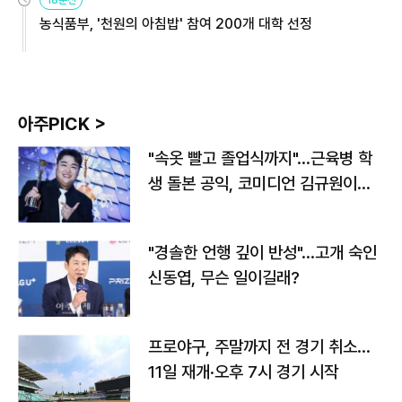
18분전
농식품부, '천원의 아침밥' 참여 200개 대학 선정
아주PICK >
"속옷 빨고 졸업식까지"…근육병 학
생 돌본 공익, 코미디언 김규원이었
다
"경솔한 언행 깊이 반성"…고개 숙인
신동엽, 무슨 일이길래?
프로야구, 주말까지 전 경기 취소…
11일 재개·오후 7시 경기 시작