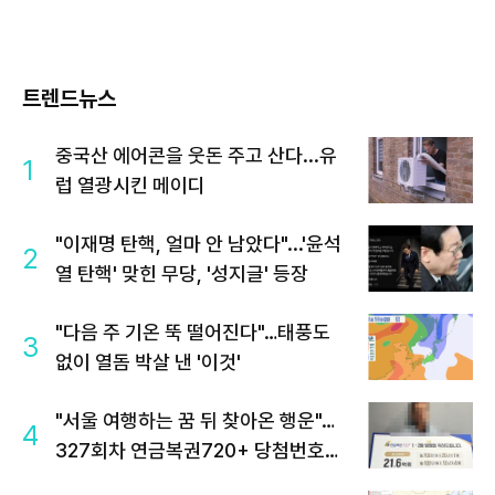
트렌드뉴스
중국산 에어콘을 웃돈 주고 산다...유
1
럽 열광시킨 메이디
"이재명 탄핵, 얼마 안 남았다"...'윤석
2
열 탄핵' 맞힌 무당, '성지글' 등장
"다음 주 기온 뚝 떨어진다"…태풍도
3
없이 열돔 박살 낸 '이것'
"서울 여행하는 꿈 뒤 찾아온 행운"…
4
327회차 연금복권720+ 당첨번호조
회 주목