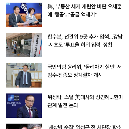
與, 부동산 세제 개편안 비판 오세훈
에 '맹공'…"공급 억제기"
합수본, 선관위 9곳 추가 압색…강남
·서초도 '투표율 허위 입력' 정황
국민의힘 윤리위, '돌려차기 실언' 서
범수·진종오 징계절차 개시
위성락, 스틸 美대사와 상견례…한미
관계 발전 논의
'채상병 순직' 임성근 전 사단장 항소