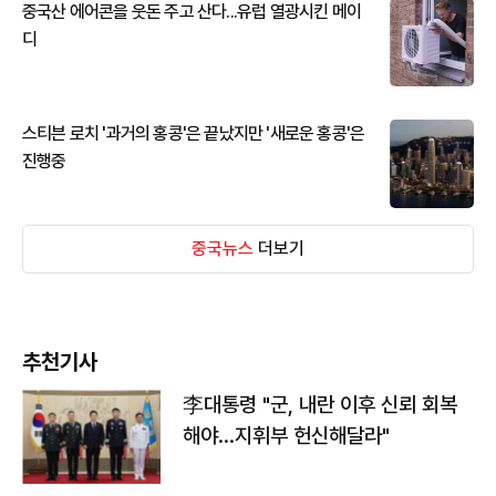
중국산 에어콘을 웃돈 주고 산다...유럽 열광시킨 메이
디
스티븐 로치 '과거의 홍콩'은 끝났지만 '새로운 홍콩'은
진행중
중국뉴스
더보기
추천기사
李대통령 "군, 내란 이후 신뢰 회복
해야…지휘부 헌신해달라"