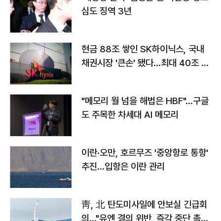
심도 징역 3년
현금 88조 쌓인 SK하이닉스, 국내
채권시장 '큰손' 됐다…최대 40조 투
자
"메모리 월 넘을 해법은 HBF"…구글
도 주목한 차세대 AI 메모리
이란·오만, 호르무즈 '중앙항로 통항'
추진…입항은 이란 관리
靑, 北 탄도미사일에 안보실 긴급회
의…"유엔 결의 위반, 즉각 중단 촉