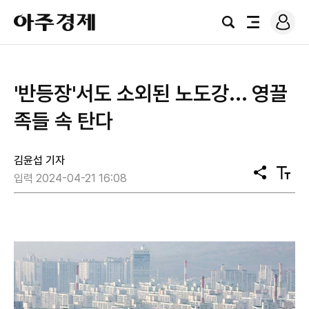
로
아
그
검
전
주
인
색
체
경
메
제
뉴
'반등장'서도 소외된 노도강... 영끌
족들 속 탄다
김윤섭 기자
공
텍
입력 2024-04-21 16:08
유
스
트
크
기