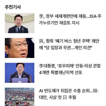
추천기사
李, 정부 세제개편안에 제동…ISA·주
가누르기안 재검토 지시
與, 황희 '폐기 버스 청년 주택' 제안
에 "당 입장과 무관…개인 의견"
李대통령, '호우피해' 안동·의성 관할
4개면 특별재난지역 선포
AI 반도체가 뒤집은 수출 순위…韓·
대만, 사상 첫 日 추월