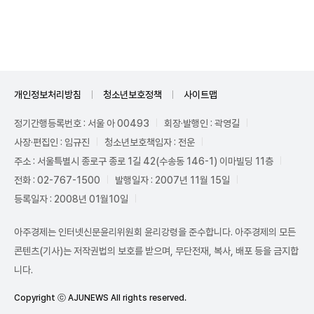
Unmute
개인정보처리방침
청소년보호정책
사이트맵
정기간행등록번호 : 서울 아 00493
회장·발행인 : 곽영길
사장·편집인 : 임규진
청소년보호책임자 : 전운
주소 : 서울특별시 종로구 종로 1길 42(수송동 146-1) 이마빌딩 11층
전화 : 02-767-1500
발행일자 : 2007년 11월 15일
등록일자 : 2008년 01월10일
아주경제는 인터넷신문윤리위원회 윤리강령을 준수합니다. 아주경제의 모든
콘텐츠(기사)는 저작권법의 보호를 받으며, 무단전재, 복사, 배포 등을 금지합
니다.
Copyright ⓒ AJUNEWS All rights reserved.