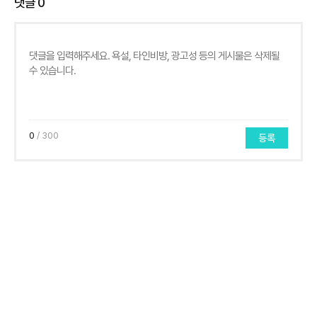
댓글
0
0
/ 300
등록