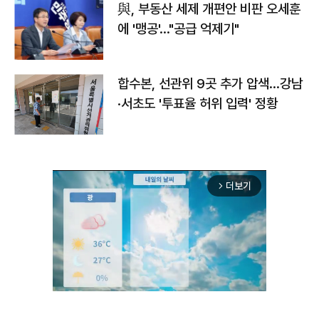
與, 부동산 세제 개편안 비판 오세훈
에 '맹공'…"공급 억제기"
합수본, 선관위 9곳 추가 압색…강남
·서초도 '투표율 허위 입력' 정황
더보기
arrow_forward_ios