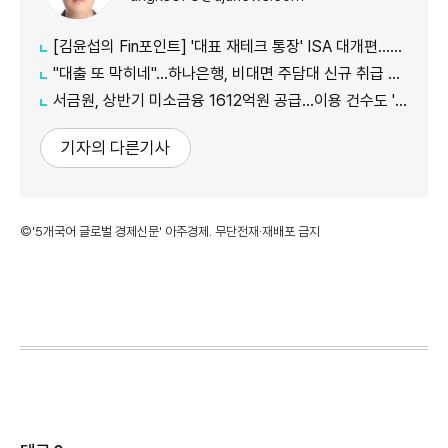
[김윤섭의 Fin포인트] '대표 재테크 통장' ISA 대개편…나에게 맞는 전략은?
"대출 또 막히네"…하나은행, 비대면 주담대 신규 취급 중단
서금원, 상반기 미소금융 1612억원 공급…이용 건수도 '역대 최대'
기자의 다른기사
©'5개국어 글로벌 경제신문' 아주경제. 무단전재·재배포 금지