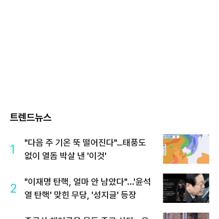
트렌드뉴스
"다음 주 기온 뚝 떨어진다"…태풍도
1
없이 열돔 박살 낸 '이것'
"이재명 탄핵, 얼마 안 남았다"...'윤석
2
열 탄핵' 맞힌 무당, '성지글' 등장