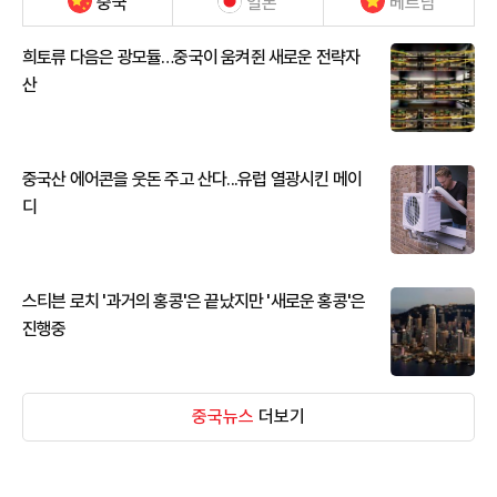
중국
일본
베트남
희토류 다음은 광모듈…중국이 움켜쥔 새로운 전략자
산
중국산 에어콘을 웃돈 주고 산다...유럽 열광시킨 메이
디
스티븐 로치 '과거의 홍콩'은 끝났지만 '새로운 홍콩'은
진행중
중국뉴스
더보기