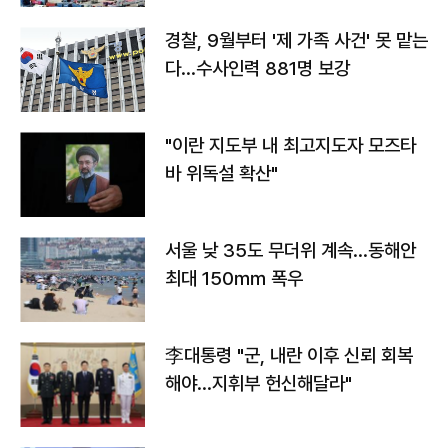
경찰, 9월부터 '제 가족 사건' 못 맡는
다…수사인력 881명 보강
"이란 지도부 내 최고지도자 모즈타
바 위독설 확산"
서울 낮 35도 무더위 계속…동해안
최대 150㎜ 폭우
李대통령 "군, 내란 이후 신뢰 회복
해야…지휘부 헌신해달라"