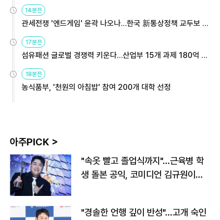
14분전
관세전쟁 '엔드게임' 윤곽 나오나…한국 新통상정책 교두보 활
용해야
17분전
섬유패션 글로벌 경쟁력 키운다…산업부 15개 과제 180억 지
원
18분전
농식품부, '천원의 아침밥' 참여 200개 대학 선정
아주PICK >
"속옷 빨고 졸업식까지"…근육병 학
생 돌본 공익, 코미디언 김규원이었
다
"경솔한 언행 깊이 반성"…고개 숙인