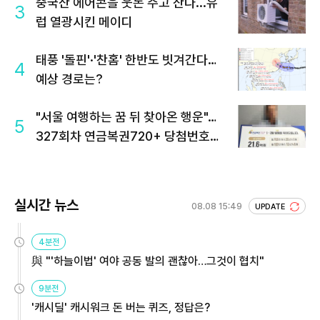
중국산 에어콘을 웃돈 주고 산다...유
3
럽 열광시킨 메이디
태풍 '돌핀'·'찬홈' 한반도 빗겨간다…
4
예상 경로는?
"서울 여행하는 꿈 뒤 찾아온 행운"…
5
327회차 연금복권720+ 당첨번호조
회 주목
실시간 뉴스
08.08 15:49
UPDATE
4분전
與 "'하늘이법' 여야 공동 발의 괜찮아…그것이 협치"
9분전
'캐시딜' 캐시워크 돈 버는 퀴즈, 정답은?