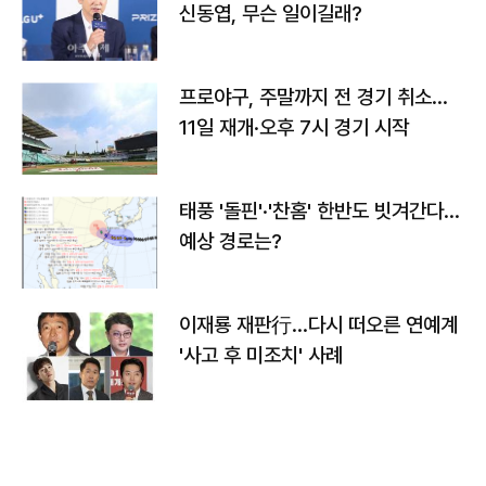
신동엽, 무슨 일이길래?
프로야구, 주말까지 전 경기 취소…
11일 재개·오후 7시 경기 시작
태풍 '돌핀'·'찬홈' 한반도 빗겨간다…
예상 경로는?
이재룡 재판行…다시 떠오른 연예계
'사고 후 미조치' 사례