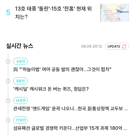
13호 태풍 '돌핀'·15호 '찬홈' 현재 위
5
치는?
실시간 뉴스
08.09 20:12
UPDATE
4분전
與 "'하늘이법' 여야 공동 발의 괜찮아…그것이 협치"
9분전
'캐시딜' 캐시워크 돈 버는 퀴즈, 정답은?
14분전
관세전쟁 '엔드게임' 윤곽 나오나…한국 新통상정책 교두보 활
용해야
17분전
섬유패션 글로벌 경쟁력 키운다…산업부 15개 과제 180억 지
원