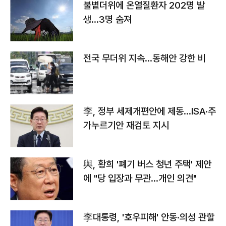
불볕더위에 온열질환자 202명 발
생…3명 숨져
전국 무더위 지속…동해안 강한 비
李, 정부 세제개편안에 제동…ISA·주
가누르기안 재검토 지시
與, 황희 '폐기 버스 청년 주택' 제안
에 "당 입장과 무관…개인 의견"
李대통령, '호우피해' 안동·의성 관할