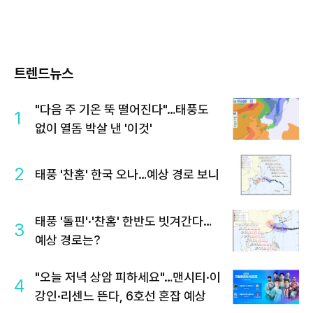
트렌드뉴스
"다음 주 기온 뚝 떨어진다"…태풍도
1
없이 열돔 박살 낸 '이것'
2
태풍 '찬홈' 한국 오나…예상 경로 보니
태풍 '돌핀'·'찬홈' 한반도 빗겨간다…
3
예상 경로는?
"오늘 저녁 상암 피하세요"…맨시티·이
4
강인·리센느 뜬다, 6호선 혼잡 예상