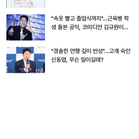
"속옷 빨고 졸업식까지"…근육병 학
생 돌본 공익, 코미디언 김규원이었
다
"경솔한 언행 깊이 반성"…고개 숙인
신동엽, 무슨 일이길래?