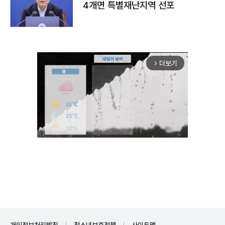
4개면 특별재난지역 선포
더보기
arrow_forward_ios
Unmute
개인정보처리방침
청소년보호정책
사이트맵