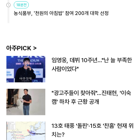
18분전
농식품부, '천원의 아침밥' 참여 200개 대학 선정
아주PICK >
임영웅, 데뷔 10주년…"난 늘 부족한
사람이었다"
"광고주들이 찾아줘"…진태현, '이숙
캠' 하차 후 근황 공개
13호 태풍 '돌핀'·15호 '찬홈' 현재 위
치는?