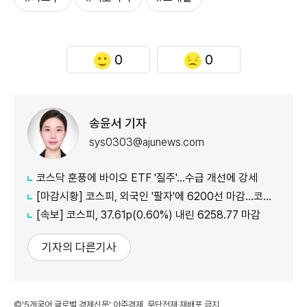
0
0
송윤서 기자
sys0303@ajunews.com
코스닥 훈풍에 바이오 ETF '질주'…수급 개선에 강세
[마감시황] 코스피, 외국인 '팔자'에 6200선 마감…코스닥도 하락
[속보] 코스피, 37.61p(0.60%) 내린 6258.77 마감
기자의 다른기사
©'5개국어 글로벌 경제신문' 아주경제. 무단전재·재배포 금지