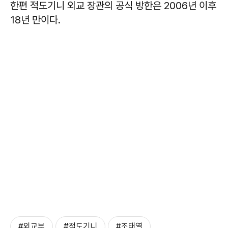
한편 적도기니 외교 장관의 공식 방한은 2006년 이후
18년 만이다.
#외교부
#적도기니
#조태열