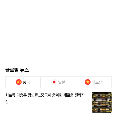
글로벌 뉴스
중국
일본
베트남
희토류 다음은 광모듈…중국이 움켜쥔 새로운 전략자
산