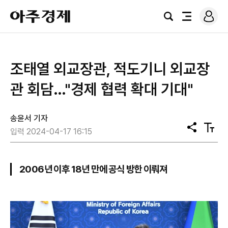
로
아
그
검
전
주
인
색
체
경
메
제
뉴
조태열 외교장관, 적도기니 외교장
관 회담…"경제 협력 확대 기대"
송윤서 기자
공
텍
입력 2024-04-17 16:15
유
스
트
크
기
2006년 이후 18년 만에 공식 방한 이뤄져