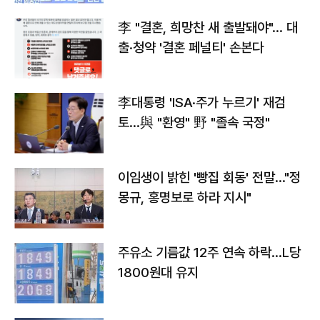
李 "결혼, 희망찬 새 출발돼야"… 대
출·청약 '결혼 페널티' 손본다
李대통령 'ISA·주가 누르기' 재검
토…與 "환영" 野 "졸속 국정"
이임생이 밝힌 '빵집 회동' 전말…"정
몽규, 홍명보로 하라 지시"
주유소 기름값 12주 연속 하락…L당
1800원대 유지