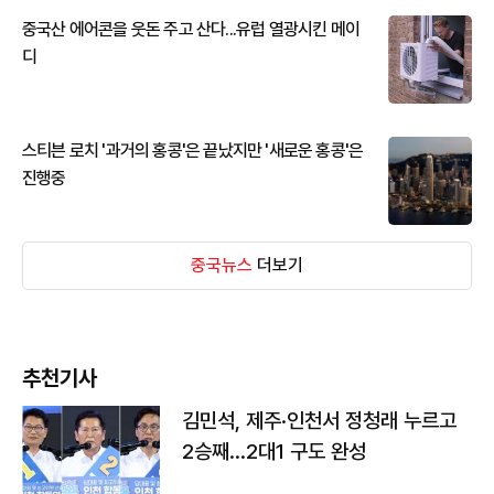
중국산 에어콘을 웃돈 주고 산다...유럽 열광시킨 메이
디
스티븐 로치 '과거의 홍콩'은 끝났지만 '새로운 홍콩'은
진행중
중국뉴스
더보기
추천기사
김민석, 제주·인천서 정청래 누르고
2승째…2대1 구도 완성