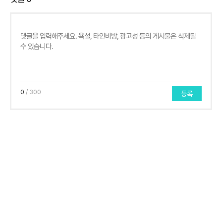
0
/ 300
등록