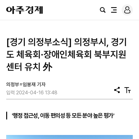
로
아
그
검
전
주
인
색
체
경
메
제
뉴
[경기 의정부소식] 의정부시, 경기
도 체육회·장애인체육회 북부지원
센터 유치 外
의정부=임봉재 기자
공
텍
입력 2024-04-16 13:48
유
스
트
크
기
'행정 접근성, 이동 편의성 등 모든 분야 높은 평가'