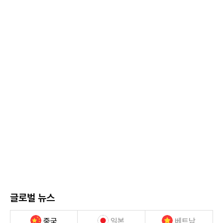
글로벌 뉴스
중국
일본
베트남