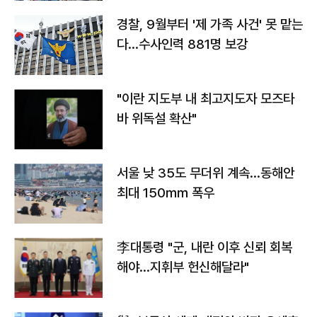
경찰, 9월부터 '제 가족 사건' 못 맡는
다…수사인력 881명 보강
"이란 지도부 내 최고지도자 모즈타
바 위독설 확산"
서울 낮 35도 무더위 계속…동해안
최대 150㎜ 폭우
李대통령 "군, 내란 이후 신뢰 회복
해야…지휘부 헌신해달라"