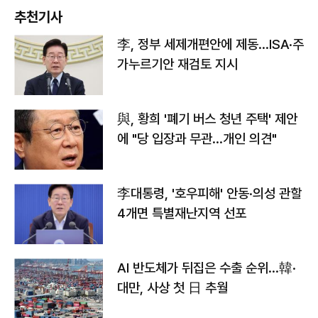
추천기사
李, 정부 세제개편안에 제동…ISA·주
가누르기안 재검토 지시
與, 황희 '폐기 버스 청년 주택' 제안
에 "당 입장과 무관…개인 의견"
李대통령, '호우피해' 안동·의성 관할
4개면 특별재난지역 선포
AI 반도체가 뒤집은 수출 순위…韓·
대만, 사상 첫 日 추월