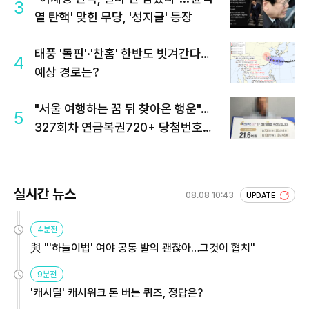
3
열 탄핵' 맞힌 무당, '성지글' 등장
태풍 '돌핀'·'찬홈' 한반도 빗겨간다…
4
예상 경로는?
"서울 여행하는 꿈 뒤 찾아온 행운"…
5
327회차 연금복권720+ 당첨번호조
회 주목
실시간 뉴스
08.08 10:43
UPDATE
4분전
與 "'하늘이법' 여야 공동 발의 괜찮아…그것이 협치"
9분전
'캐시딜' 캐시워크 돈 버는 퀴즈, 정답은?