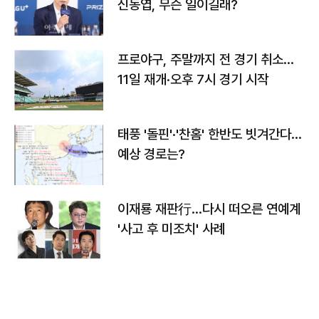
신동엽, 무슨 일이길래?
프로야구, 주말까지 전 경기 취소…
11일 재개·오후 7시 경기 시작
태풍 '돌핀'·'찬홈' 한반도 빗겨간다…
예상 경로는?
이재룡 재판行…다시 떠오른 연예계
'사고 후 미조치' 사례