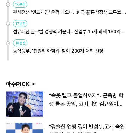
14분전
관세전쟁 '엔드게임' 윤곽 나오나…한국 新통상정책 교두보 활
용해야
17분전
섬유패션 글로벌 경쟁력 키운다…산업부 15개 과제 180억 지
원
18분전
농식품부, '천원의 아침밥' 참여 200개 대학 선정
아주PICK >
"속옷 빨고 졸업식까지"…근육병 학
생 돌본 공익, 코미디언 김규원이었
다
"경솔한 언행 깊이 반성"…고개 숙인