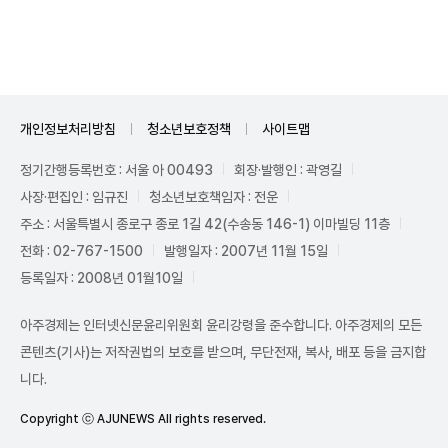
Unmute
개인정보처리방침
청소년보호정책
사이트맵
정기간행등록번호 : 서울 아 00493
회장·발행인 : 곽영길
사장·편집인 : 임규진
청소년보호책임자 : 전운
주소 : 서울특별시 종로구 종로 1길 42(수송동 146-1) 이마빌딩 11층
전화 : 02-767-1500
발행일자 : 2007년 11월 15일
등록일자 : 2008년 01월10일
아주경제는 인터넷신문윤리위원회 윤리강령을 준수합니다. 아주경제의 모든
콘텐츠(기사)는 저작권법의 보호를 받으며, 무단전재, 복사, 배포 등을 금지합
니다.
Copyright ⓒ AJUNEWS All rights reserved.