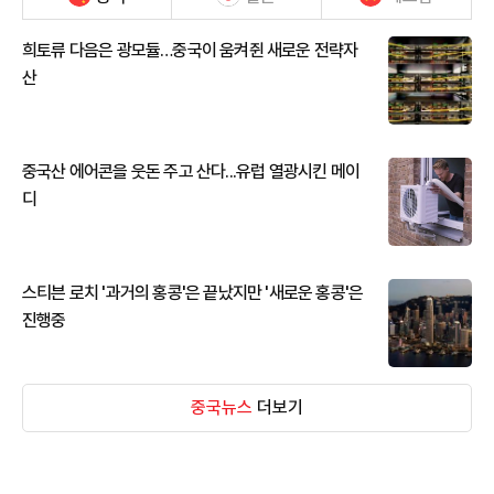
희토류 다음은 광모듈…중국이 움켜쥔 새로운 전략자
산
중국산 에어콘을 웃돈 주고 산다...유럽 열광시킨 메이
디
스티븐 로치 '과거의 홍콩'은 끝났지만 '새로운 홍콩'은
진행중
중국뉴스
더보기