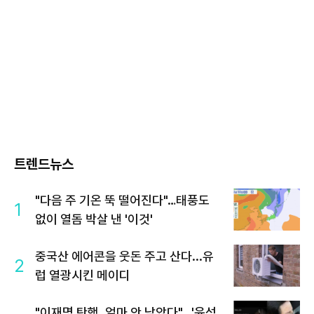
트렌드뉴스
"다음 주 기온 뚝 떨어진다"…태풍도
1
없이 열돔 박살 낸 '이것'
중국산 에어콘을 웃돈 주고 산다...유
2
럽 열광시킨 메이디
"이재명 탄핵, 얼마 안 남았다"...'윤석