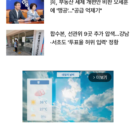
與, 부동산 세제 개편안 비판 오세훈
에 '맹공'…"공급 억제기"
합수본, 선관위 9곳 추가 압색…강남
·서초도 '투표율 허위 입력' 정황
더보기
arrow_forward_ios