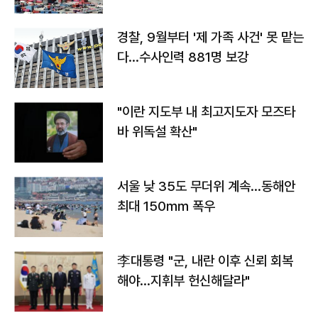
경찰, 9월부터 '제 가족 사건' 못 맡는
다…수사인력 881명 보강
"이란 지도부 내 최고지도자 모즈타
바 위독설 확산"
서울 낮 35도 무더위 계속…동해안
최대 150㎜ 폭우
李대통령 "군, 내란 이후 신뢰 회복
해야…지휘부 헌신해달라"