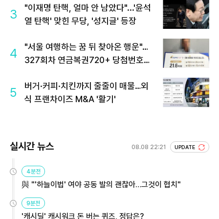
"이재명 탄핵, 얼마 안 남았다"...'윤석
3
열 탄핵' 맞힌 무당, '성지글' 등장
"서울 여행하는 꿈 뒤 찾아온 행운"…
4
327회차 연금복권720+ 당첨번호조
회 주목
버거·커피·치킨까지 줄줄이 매물…외
5
식 프랜차이즈 M&A '활기'
실시간 뉴스
08.08 22:21
UPDATE
4분전
與 "'하늘이법' 여야 공동 발의 괜찮아…그것이 협치"
9분전
'캐시딜' 캐시워크 돈 버는 퀴즈, 정답은?