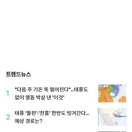
트렌드뉴스
"다음 주 기온 뚝 떨어진다"…태풍도
1
없이 열돔 박살 낸 '이것'
태풍 '돌핀'·'찬홈' 한반도 빗겨간다…
2
예상 경로는?