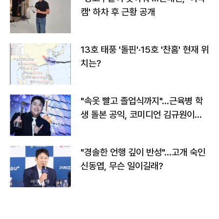
캠' 하차 후 근황 공개
13호 태풍 '돌핀'·15호 '찬홈' 현재 위
치는?
"속옷 빨고 졸업식까지"…근육병 학
생 돌본 공익, 코미디언 김규원이었
다
"경솔한 언행 깊이 반성"…고개 숙인
신동엽, 무슨 일이길래?