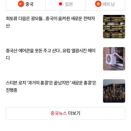
중국
일본
베트남
희토류 다음은 광모듈…중국이 움켜쥔 새로운 전략자
산
중국산 에어콘을 웃돈 주고 산다...유럽 열광시킨 메이
디
스티븐 로치 '과거의 홍콩'은 끝났지만 '새로운 홍콩'은
진행중
중국뉴스
더보기