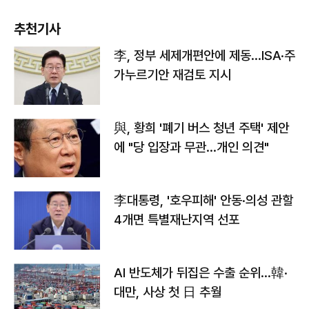
추천기사
李, 정부 세제개편안에 제동…ISA·주
가누르기안 재검토 지시
與, 황희 '폐기 버스 청년 주택' 제안
에 "당 입장과 무관…개인 의견"
李대통령, '호우피해' 안동·의성 관할
4개면 특별재난지역 선포
AI 반도체가 뒤집은 수출 순위…韓·
대만, 사상 첫 日 추월