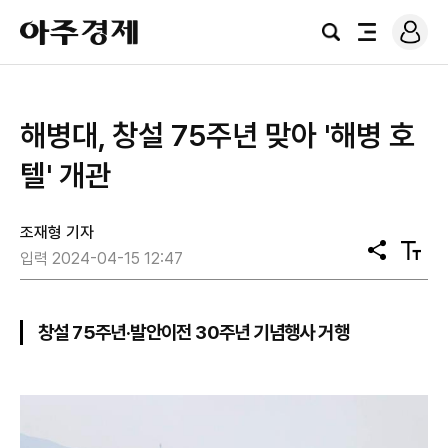
로
아
그
검
전
주
인
색
체
경
메
제
뉴
해병대, 창설 75주년 맞아 '해병 호
텔' 개관
조재형 기자
공
텍
입력 2024-04-15 12:47
유
스
트
크
기
창설 75주년·발안이전 30주년 기념행사 거행