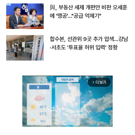
與, 부동산 세제 개편안 비판 오세훈
에 '맹공'…"공급 억제기"
합수본, 선관위 9곳 추가 압색…강남
·서초도 '투표율 허위 입력' 정황
더보기
arrow_forward_ios