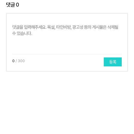
댓글
0
0
/ 300
등록