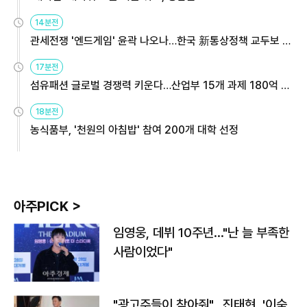
14분전
관세전쟁 '엔드게임' 윤곽 나오나…한국 新통상정책 교두보 활
용해야
17분전
섬유패션 글로벌 경쟁력 키운다…산업부 15개 과제 180억 지
원
18분전
농식품부, '천원의 아침밥' 참여 200개 대학 선정
아주PICK >
임영웅, 데뷔 10주년…"난 늘 부족한
사람이었다"
"광고주들이 찾아줘"…진태현, '이숙