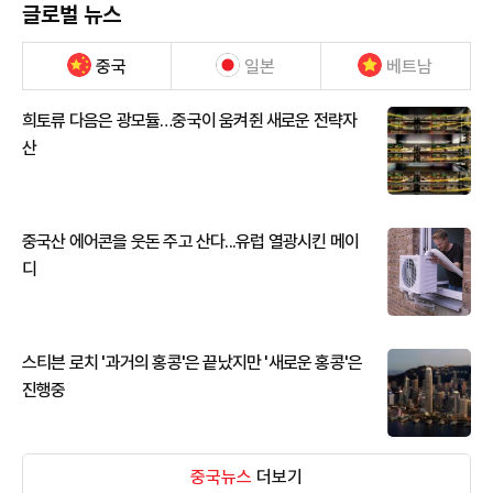
글로벌 뉴스
중국
일본
베트남
희토류 다음은 광모듈…중국이 움켜쥔 새로운 전략자
산
중국산 에어콘을 웃돈 주고 산다...유럽 열광시킨 메이
디
스티븐 로치 '과거의 홍콩'은 끝났지만 '새로운 홍콩'은
진행중
중국뉴스
더보기