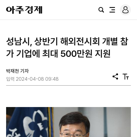
로
아
그
검
전
주
인
색
체
경
메
제
뉴
성남시, 상반기 해외전시회 개별 참
가 기업에 최대 500만원 지원
박재천 기자
공
텍
입력 2024-04-08 09:48
유
스
트
크
기