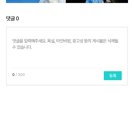
댓글
0
0
/ 300
등록