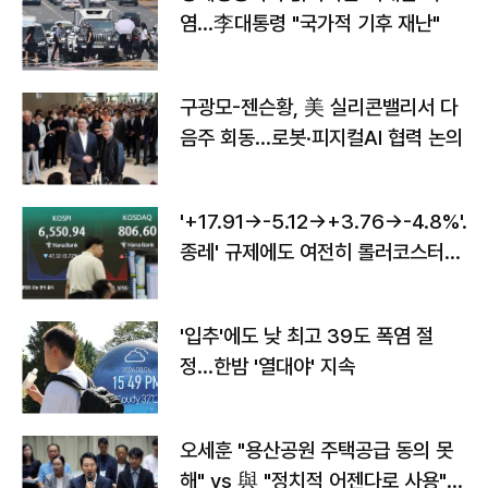
염…李대통령 "국가적 기후 재난"
구광모-젠슨황, 美 실리콘밸리서 다
음주 회동…로봇·피지컬AI 협력 논의
'+17.91→-5.12→+3.76→-4.8%'…'
종레' 규제에도 여전히 롤러코스터
타는 코스피
'입추'에도 낮 최고 39도 폭염 절
정…한밤 '열대야' 지속
오세훈 "용산공원 주택공급 동의 못
해" vs 與 "정치적 어젠다로 사용"