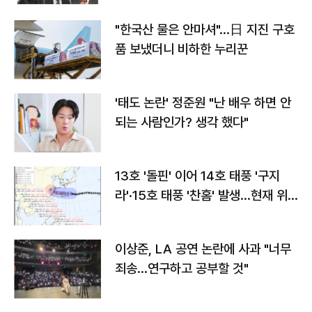
"한국산 물은 안마셔"…日 지진 구호
품 보냈더니 비하한 누리꾼
'태도 논란' 정준원 "난 배우 하면 안
되는 사람인가? 생각 했다"
13호 '돌핀' 이어 14호 태풍 '구지
라'·15호 태풍 '찬홈' 발생…현재 위
치와 이동경로는?
이상준, LA 공연 논란에 사과 "너무
죄송…연구하고 공부할 것"