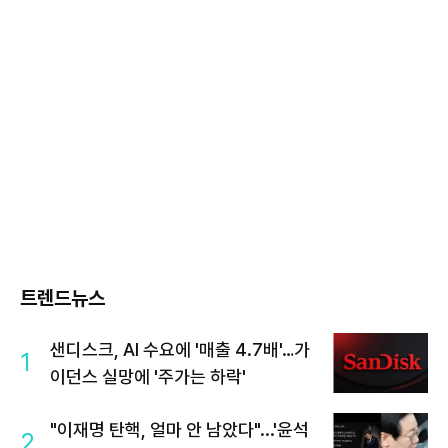
트렌드뉴스
샌디스크, AI 수요에 '매출 4.7배'…가
1
이던스 실망에 '주가는 하락'
"이재명 탄핵, 얼마 안 남았다"...'윤석
2