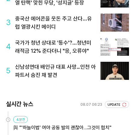
열 탄핵' 맞힌 무당, '성지글' 등장
중국산 에어콘을 웃돈 주고 산다...유
3
럽 열광시킨 메이디
국가가 청년 상대로 '통수'?...청년미
4
래적금 12% 준다더니 "응, 오류야"
신남성연대 배인규 대표 사망…인천 아
5
파트서 숨진 채 발견
실시간 뉴스
08.07 06:23
UPDATE
4분전
與 "'하늘이법' 여야 공동 발의 괜찮아…그것이 협치"