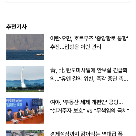
추천기사
이란·오만, 호르무즈 '중앙항로 통항'
추진…입항은 이란 관리
靑, 北 탄도미사일에 안보실 긴급회
의…"유엔 결의 위반, 즉각 중단 촉
구"
여야, '부동산 세제 개편안' 공방…
"실거주자 보호" vs "무책임의 극치"
경제성장까지 갉아먹는 역대급 폭