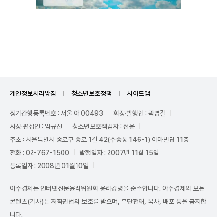
Unmute
개인정보처리방침
청소년보호정책
사이트맵
정기간행등록번호 : 서울 아 00493
회장·발행인 : 곽영길
사장·편집인 : 임규진
청소년보호책임자 : 전운
주소 : 서울특별시 종로구 종로 1길 42(수송동 146-1) 이마빌딩 11층
전화 : 02-767-1500
발행일자 : 2007년 11월 15일
등록일자 : 2008년 01월10일
아주경제는 인터넷신문윤리위원회 윤리강령을 준수합니다. 아주경제의 모든
콘텐츠(기사)는 저작권법의 보호를 받으며, 무단전재, 복사, 배포 등을 금지합
니다.