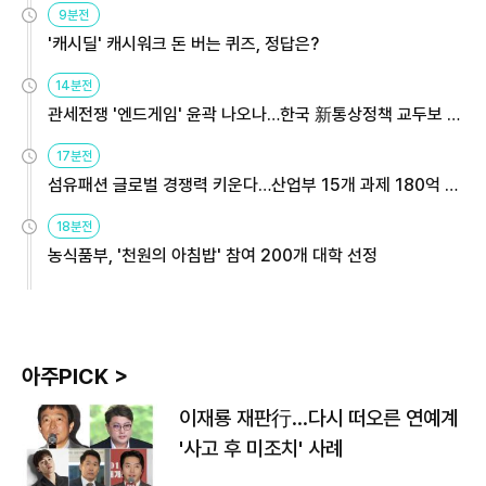
9분전
'캐시딜' 캐시워크 돈 버는 퀴즈, 정답은?
14분전
관세전쟁 '엔드게임' 윤곽 나오나…한국 新통상정책 교두보 활
용해야
17분전
섬유패션 글로벌 경쟁력 키운다…산업부 15개 과제 180억 지
원
18분전
농식품부, '천원의 아침밥' 참여 200개 대학 선정
아주PICK >
이재룡 재판行…다시 떠오른 연예계
'사고 후 미조치' 사례