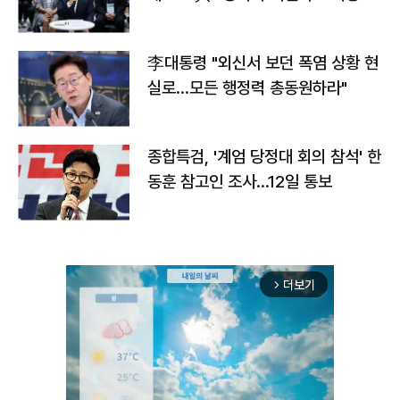
맞불
李대통령 "외신서 보던 폭염 상황 현
실로…모든 행정력 총동원하라"
종합특검, '계엄 당정대 회의 참석' 한
동훈 참고인 조사...12일 통보
더보기
arrow_forward_ios