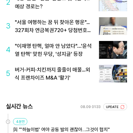
2
예상 경로는?
"서울 여행하는 꿈 뒤 찾아온 행운"…
3
327회차 연금복권720+ 당첨번호조
회 주목
"이재명 탄핵, 얼마 안 남았다"...'윤석
4
열 탄핵' 맞힌 무당, '성지글' 등장
버거·커피·치킨까지 줄줄이 매물…외
5
식 프랜차이즈 M&A '활기'
실시간 뉴스
08.09 01:33
UPDATE
4분전
與 "'하늘이법' 여야 공동 발의 괜찮아…그것이 협치"