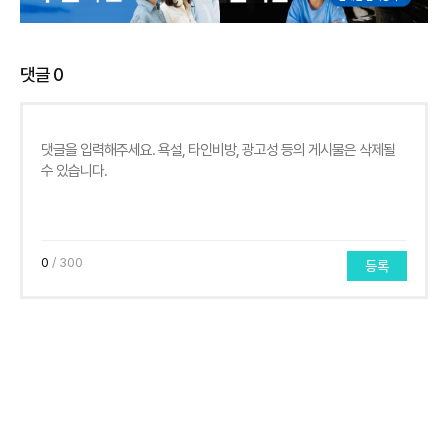
댓글
0
0
/ 300
등록