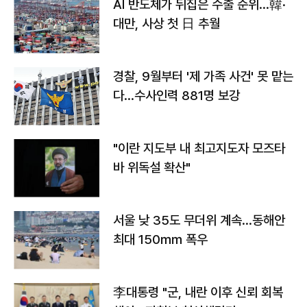
AI 반도체가 뒤집은 수출 순위…韓·
대만, 사상 첫 日 추월
경찰, 9월부터 '제 가족 사건' 못 맡는
다…수사인력 881명 보강
"이란 지도부 내 최고지도자 모즈타
바 위독설 확산"
서울 낮 35도 무더위 계속…동해안
최대 150㎜ 폭우
李대통령 "군, 내란 이후 신뢰 회복