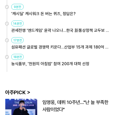
9분전
'캐시딜' 캐시워크 돈 버는 퀴즈, 정답은?
14분전
관세전쟁 '엔드게임' 윤곽 나오나…한국 新통상정책 교두보 활
용해야
17분전
섬유패션 글로벌 경쟁력 키운다…산업부 15개 과제 180억 지
원
18분전
농식품부, '천원의 아침밥' 참여 200개 대학 선정
아주PICK >
임영웅, 데뷔 10주년…"난 늘 부족한
사람이었다"