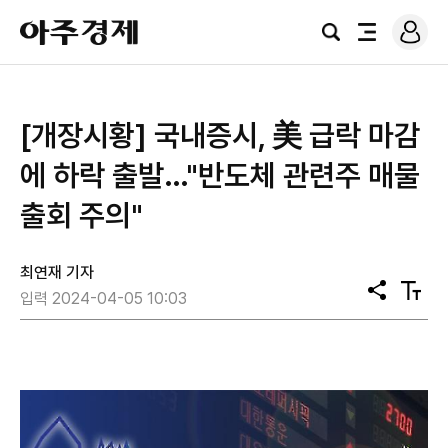
로
아
그
검
전
주
인
색
체
경
메
제
뉴
[개장시황] 국내증시, 美 급락 마감
에 하락 출발…"반도체 관련주 매물
출회 주의"
최연재 기자
공
텍
입력 2024-04-05 10:03
유
스
트
크
기