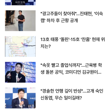
"광고주들이 찾아줘"…진태현, '이숙
캠' 하차 후 근황 공개
13호 태풍 '돌핀'·15호 '찬홈' 현재 위
치는?
"속옷 빨고 졸업식까지"…근육병 학
생 돌본 공익, 코미디언 김규원이었
다
"경솔한 언행 깊이 반성"…고개 숙인
신동엽, 무슨 일이길래?