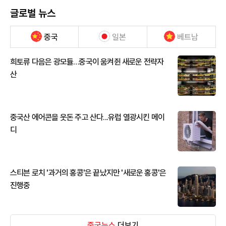
글로벌 뉴스
중국
일본
베트남
희토류 다음은 광모듈…중국이 움켜쥔 새로운 전략자
산
중국산 에어콘을 웃돈 주고 산다...유럽 열광시킨 메이
디
스티븐 로치 '과거의 홍콩'은 끝났지만 '새로운 홍콩'은
진행중
중국뉴스
더보기