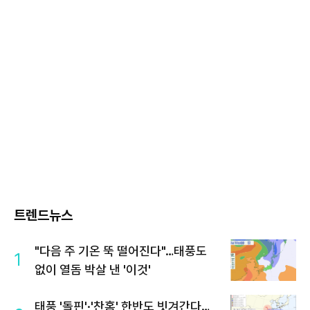
트렌드뉴스
"다음 주 기온 뚝 떨어진다"…태풍도
1
없이 열돔 박살 낸 '이것'
태풍 '돌핀'·'찬홈' 한반도 빗겨간다…