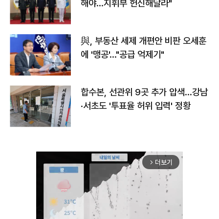
해야…지휘부 헌신해달라"
與, 부동산 세제 개편안 비판 오세훈
에 '맹공'…"공급 억제기"
합수본, 선관위 9곳 추가 압색…강남
·서초도 '투표율 허위 입력' 정황
더보기
arrow_forward_ios