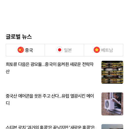
글로벌 뉴스
중국
일본
베트남
희토류 다음은 광모듈…중국이 움켜쥔 새로운 전략자
산
중국산 에어콘을 웃돈 주고 산다...유럽 열광시킨 메이
디
스티븐 로치 '과거의 홍콩'은 끝났지만 '새로운 홍콩'은