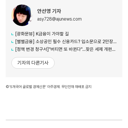
안선영 기자
asy728@ajunews.com
[광화문뷰] K금융이 가야할 길
[별별금융] 소상공인 필수 신용카드? 입소문으로 2만장 발급
[정책 변경 청구서]"버티면 또 바뀐다"…잦은 세제 개편이 키운 '학습 효과'
기자의 다른기사
©'5개국어 글로벌 경제신문' 아주경제. 무단전재·재배포 금지