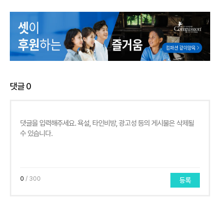
댓글
0
0
/ 300
등록