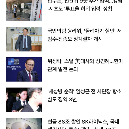
합수본, 선관위 9곳 추가 압색…강남
·서초도 '투표율 허위 입력' 정황
국민의힘 윤리위, '돌려차기 실언' 서
범수·진종오 징계절차 개시
위성락, 스틸 美대사와 상견례…한미
관계 발전 논의
'채상병 순직' 임성근 전 사단장 항소
심도 징역 3년
현금 88조 쌓인 SK하이닉스, 국내