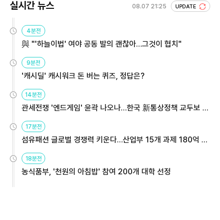
실시간 뉴스
08.07 21:25
UPDATE
4분전
與 "'하늘이법' 여야 공동 발의 괜찮아…그것이 협치"
9분전
'캐시딜' 캐시워크 돈 버는 퀴즈, 정답은?
14분전
관세전쟁 '엔드게임' 윤곽 나오나…한국 新통상정책 교두보 활
용해야
17분전
섬유패션 글로벌 경쟁력 키운다…산업부 15개 과제 180억 지
원
18분전
농식품부, '천원의 아침밥' 참여 200개 대학 선정