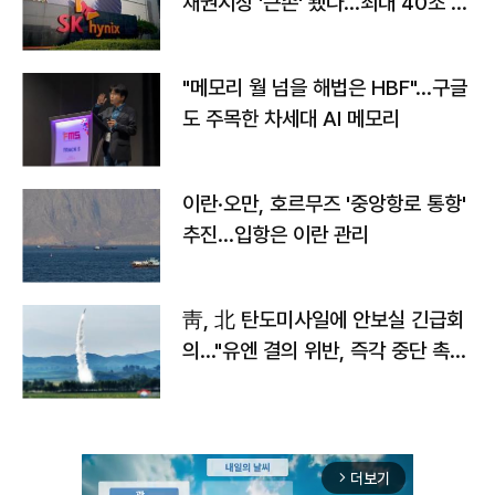
채권시장 '큰손' 됐다…최대 40조 투
자
"메모리 월 넘을 해법은 HBF"…구글
도 주목한 차세대 AI 메모리
이란·오만, 호르무즈 '중앙항로 통항'
추진…입항은 이란 관리
靑, 北 탄도미사일에 안보실 긴급회
의…"유엔 결의 위반, 즉각 중단 촉
구"
더보기
arrow_forward_ios