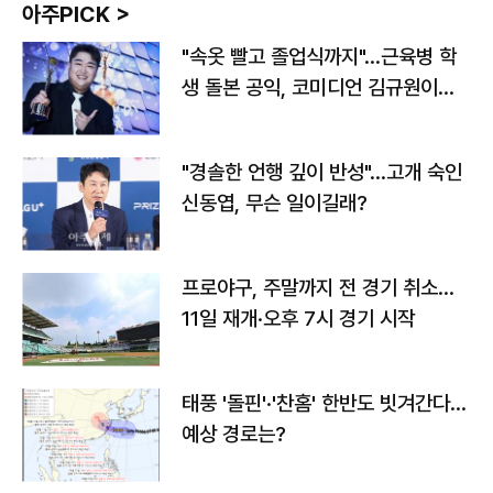
아주PICK >
"속옷 빨고 졸업식까지"…근육병 학
생 돌본 공익, 코미디언 김규원이었
다
"경솔한 언행 깊이 반성"…고개 숙인
신동엽, 무슨 일이길래?
프로야구, 주말까지 전 경기 취소…
11일 재개·오후 7시 경기 시작
태풍 '돌핀'·'찬홈' 한반도 빗겨간다…
예상 경로는?