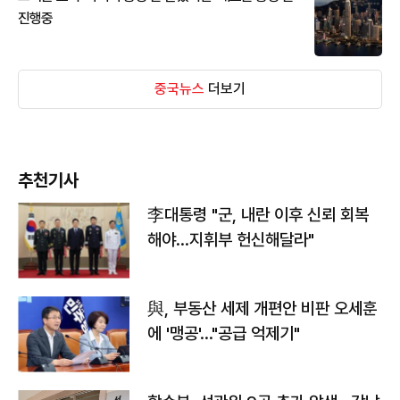
진행중
중국뉴스
더보기
추천기사
李대통령 "군, 내란 이후 신뢰 회복
해야…지휘부 헌신해달라"
與, 부동산 세제 개편안 비판 오세훈
에 '맹공'…"공급 억제기"