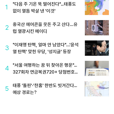
"다음 주 기온 뚝 떨어진다"…태풍도
1
없이 열돔 박살 낸 '이것'
중국산 에어콘을 웃돈 주고 산다...유
2
럽 열광시킨 메이디
"이재명 탄핵, 얼마 안 남았다"...'윤석
3
열 탄핵' 맞힌 무당, '성지글' 등장
"서울 여행하는 꿈 뒤 찾아온 행운"…
4
327회차 연금복권720+ 당첨번호조
회 주목
태풍 '돌핀'·'찬홈' 한반도 빗겨간다…
5
예상 경로는?