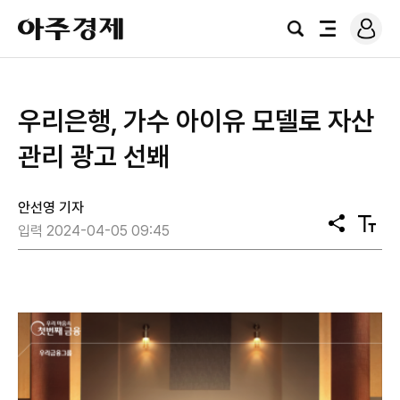
로
아
그
검
전
주
인
색
체
경
메
제
뉴
우리은행, 가수 아이유 모델로 자산
관리 광고 선봬
안선영 기자
공
텍
입력 2024-04-05 09:45
유
스
트
크
기