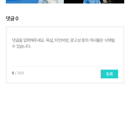
댓글
0
0
/ 300
등록