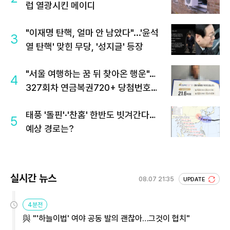
럽 열광시킨 메이디
"이재명 탄핵, 얼마 안 남았다"...'윤석
3
열 탄핵' 맞힌 무당, '성지글' 등장
"서울 여행하는 꿈 뒤 찾아온 행운"…
4
327회차 연금복권720+ 당첨번호조
회 주목
태풍 '돌핀'·'찬홈' 한반도 빗겨간다…
5
예상 경로는?
실시간 뉴스
08.07 21:35
UPDATE
4분전
與 "'하늘이법' 여야 공동 발의 괜찮아…그것이 협치"