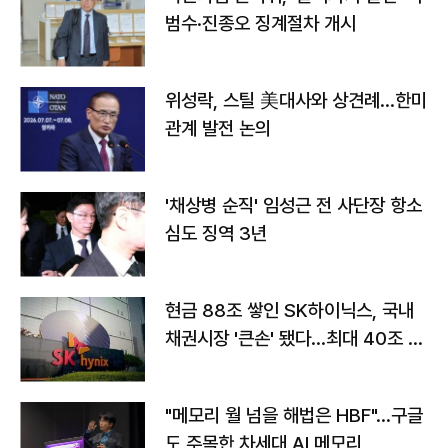
범수·진종오 징계절차 개시
위성락, 스틸 美대사와 상견례…한미
관계 발전 논의
'채상병 순직' 임성근 전 사단장 항소
심도 징역 3년
현금 88조 쌓인 SK하이닉스, 국내
채권시장 '큰손' 됐다…최대 40조 투
자
"메모리 월 넘을 해법은 HBF"…구글
도 주목한 차세대 AI 메모리