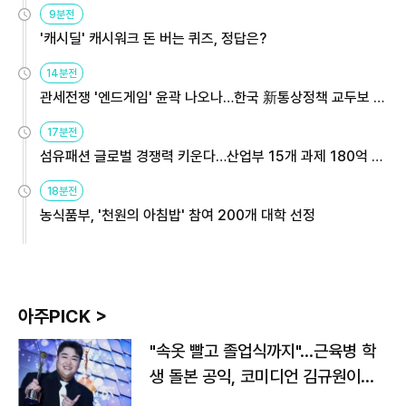
9분전
'캐시딜' 캐시워크 돈 버는 퀴즈, 정답은?
14분전
관세전쟁 '엔드게임' 윤곽 나오나…한국 新통상정책 교두보 활
용해야
17분전
섬유패션 글로벌 경쟁력 키운다…산업부 15개 과제 180억 지
원
18분전
농식품부, '천원의 아침밥' 참여 200개 대학 선정
아주PICK >
"속옷 빨고 졸업식까지"…근육병 학
생 돌본 공익, 코미디언 김규원이었
다