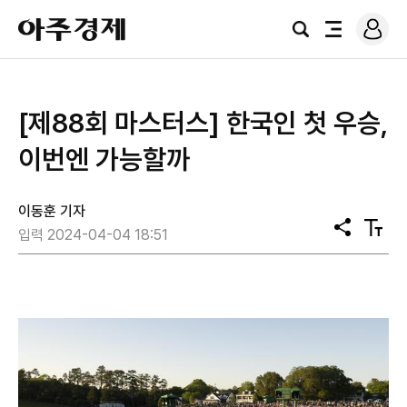
로
아
그
검
전
주
인
색
체
경
메
제
뉴
[제88회 마스터스] 한국인 첫 우승,
이번엔 가능할까
이동훈 기자
공
텍
입력 2024-04-04 18:51
유
스
트
크
기