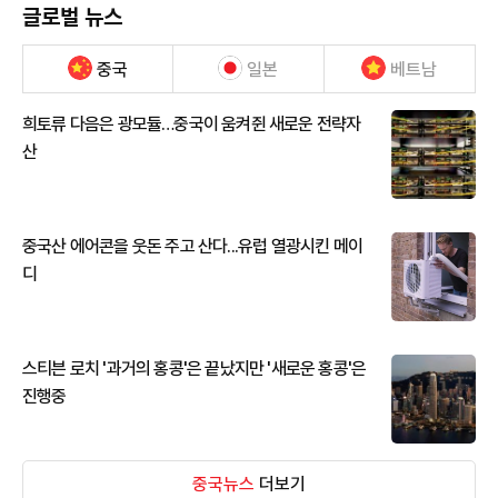
글로벌 뉴스
중국
일본
베트남
희토류 다음은 광모듈…중국이 움켜쥔 새로운 전략자
산
중국산 에어콘을 웃돈 주고 산다...유럽 열광시킨 메이
디
스티븐 로치 '과거의 홍콩'은 끝났지만 '새로운 홍콩'은
진행중
중국뉴스
더보기