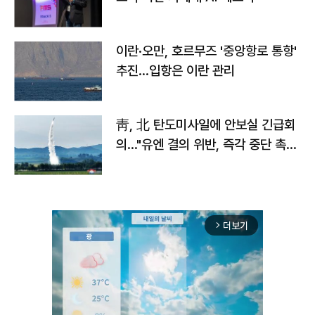
이란·오만, 호르무즈 '중앙항로 통항'
추진…입항은 이란 관리
靑, 北 탄도미사일에 안보실 긴급회
의…"유엔 결의 위반, 즉각 중단 촉
구"
더보기
arrow_forward_ios