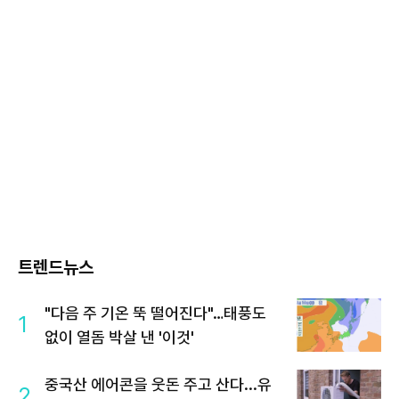
트렌드뉴스
"다음 주 기온 뚝 떨어진다"…태풍도
1
없이 열돔 박살 낸 '이것'
중국산 에어콘을 웃돈 주고 산다...유
2