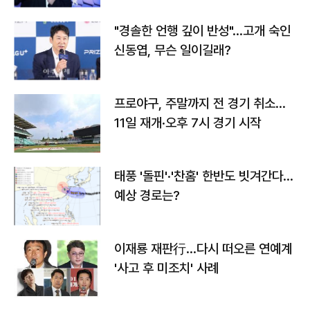
"경솔한 언행 깊이 반성"…고개 숙인
신동엽, 무슨 일이길래?
프로야구, 주말까지 전 경기 취소…
11일 재개·오후 7시 경기 시작
태풍 '돌핀'·'찬홈' 한반도 빗겨간다…
예상 경로는?
이재룡 재판行…다시 떠오른 연예계
'사고 후 미조치' 사례