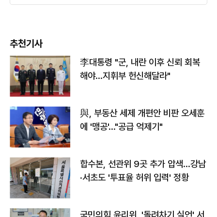
추천기사
李대통령 "군, 내란 이후 신뢰 회복
해야…지휘부 헌신해달라"
與, 부동산 세제 개편안 비판 오세훈
에 '맹공'…"공급 억제기"
합수본, 선관위 9곳 추가 압색…강남
·서초도 '투표율 허위 입력' 정황
국민의힘 윤리위, '돌려차기 실언' 서