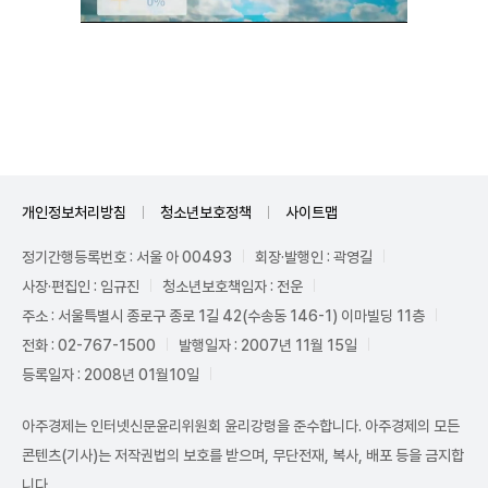
Unmute
개인정보처리방침
청소년보호정책
사이트맵
정기간행등록번호 : 서울 아 00493
회장·발행인 : 곽영길
사장·편집인 : 임규진
청소년보호책임자 : 전운
주소 : 서울특별시 종로구 종로 1길 42(수송동 146-1) 이마빌딩 11층
전화 : 02-767-1500
발행일자 : 2007년 11월 15일
등록일자 : 2008년 01월10일
아주경제는 인터넷신문윤리위원회 윤리강령을 준수합니다. 아주경제의 모든
콘텐츠(기사)는 저작권법의 보호를 받으며, 무단전재, 복사, 배포 등을 금지합
니다.