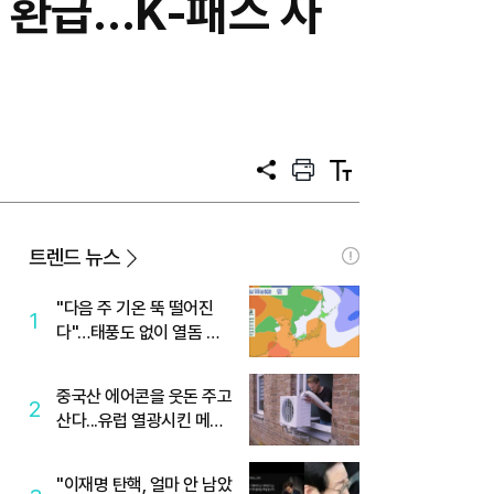
% 환급…K-패스 사
공
프
텍
유
린
스
트
트
크
기
트렌드 뉴스
"다음 주 기온 뚝 떨어진
1
다"…태풍도 없이 열돔 박
살 낸 '이것'
중국산 에어콘을 웃돈 주고
2
산다...유럽 열광시킨 메이
디
"이재명 탄핵, 얼마 안 남았