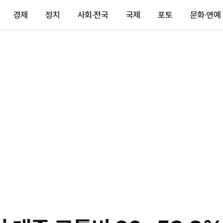
경제
정치
사회·전국
국제
포토
문화·연예