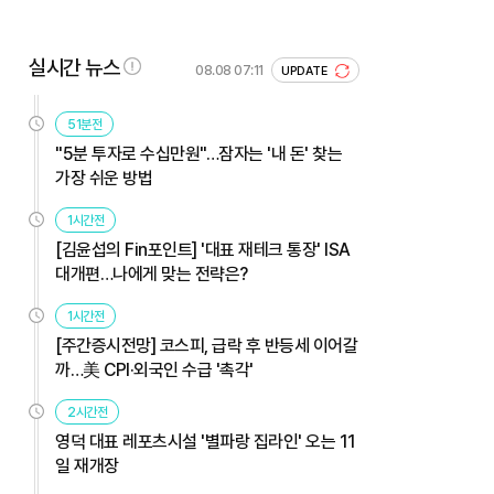
실시간 뉴스
08.08 07:11
UPDATE
51분전
"5분 투자로 수십만원"…잠자는 '내 돈' 찾는
가장 쉬운 방법
1시간전
[김윤섭의 Fin포인트] '대표 재테크 통장' ISA
대개편…나에게 맞는 전략은?
1시간전
[주간증시전망] 코스피, 급락 후 반등세 이어갈
까…美 CPI·외국인 수급 '촉각'
2시간전
영덕 대표 레포츠시설 '별파랑 집라인' 오는 11
일 재개장