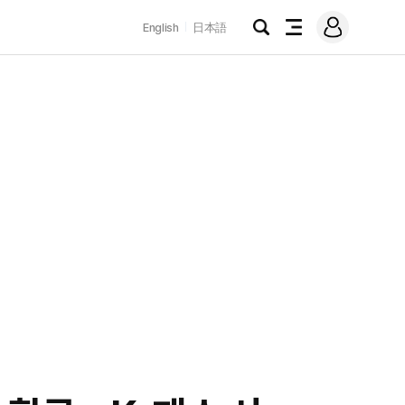
로
English
日本語
그
검
전
인
색
체
메
뉴