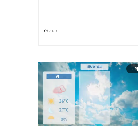
0
/ 300
더
arrow_forward_ios