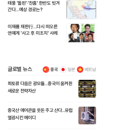
태풍 '돌핀'·'찬홈' 한반도 빗겨
간다…예상 경로는?
이재룡 재판行…다시 떠오른
연예계 '사고 후 미조치' 사례
글로벌 뉴스
중국
일본
베트남
희토류 다음은 광모듈…중국이 움켜쥔
새로운 전략자산
중국산 에어콘을 웃돈 주고 산다...유럽
열광시킨 메이디