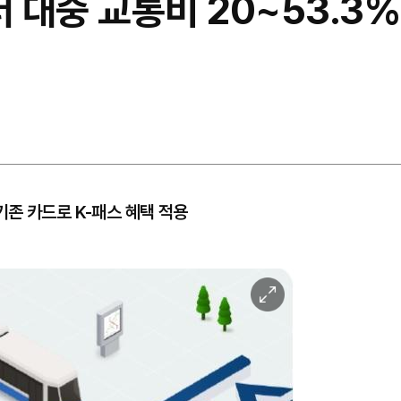
터 대중 교통비 20~53.3
존 카드로 K-패스 혜택 적용
이
미
지
확
대