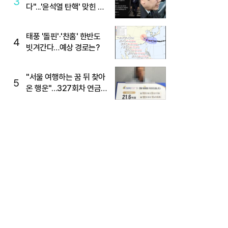
3
다"...'윤석열 탄핵' 맞힌 무
당, '성지글' 등장
태풍 '돌핀'·'찬홈' 한반도
4
빗겨간다…예상 경로는?
"서울 여행하는 꿈 뒤 찾아
5
온 행운"…327회차 연금
복권720+ 당첨번호조회
주목