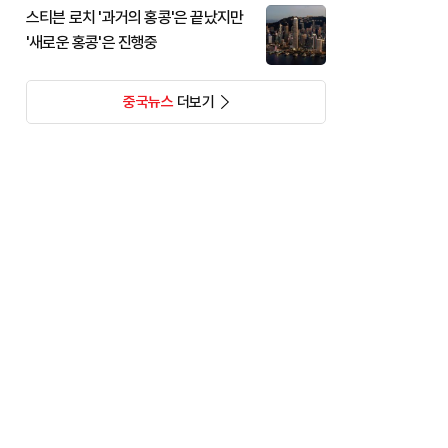
스티븐 로치 '과거의 홍콩'은 끝났지만
'새로운 홍콩'은 진행중
중국뉴스
더보기