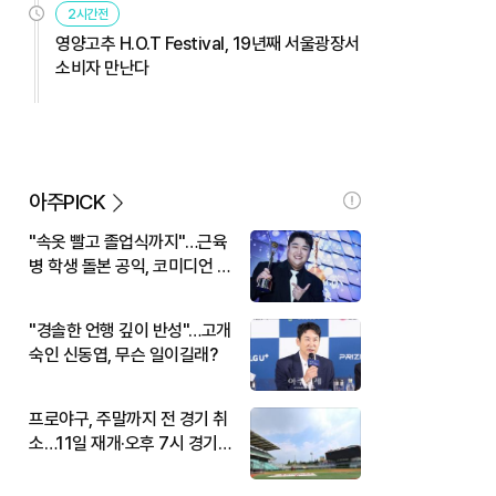
2시간전
영양고추 H.O.T Festival, 19년째 서울광장서
소비자 만난다
아주PICK
"속옷 빨고 졸업식까지"…근육
병 학생 돌본 공익, 코미디언 김
규원이었다
"경솔한 언행 깊이 반성"…고개
숙인 신동엽, 무슨 일이길래?
프로야구, 주말까지 전 경기 취
소…11일 재개·오후 7시 경기
시작