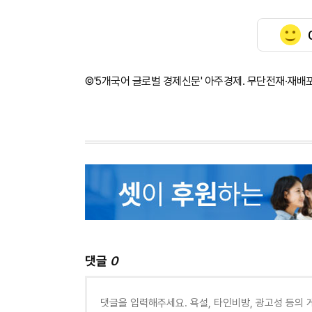
©'5개국어 글로벌 경제신문' 아주경제. 무단전재·재배
댓글
0