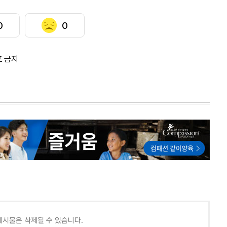
0
0
포 금지