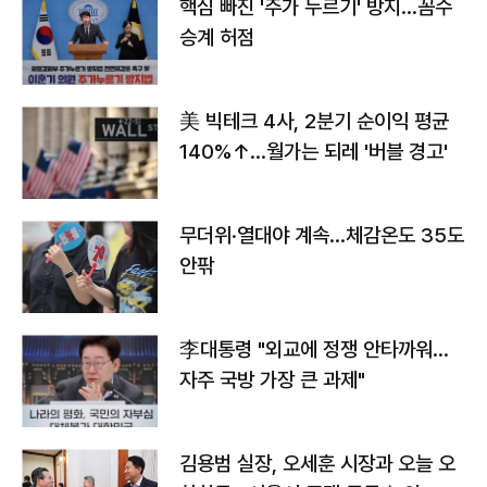
핵심 빠진 '주가 누르기' 방지…꼼수
승계 허점
美 빅테크 4사, 2분기 순이익 평균
140%↑…월가는 되레 '버블 경고'
무더위·열대야 계속…체감온도 35도
안팎
李대통령 "외교에 정쟁 안타까워…
자주 국방 가장 큰 과제"
김용범 실장, 오세훈 시장과 오늘 오