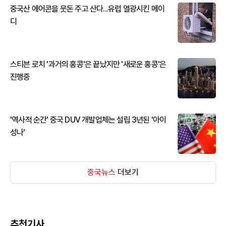
중국산 에어콘을 웃돈 주고 산다...유럽 열광시킨 메이
디
스티븐 로치 '과거의 홍콩'은 끝났지만 '새로운 홍콩'은
진행중
'역사적 순간' 중국 DUV 개발업체는 설립 3년된 '아이
성나'
중국뉴스
더보기
추천기사