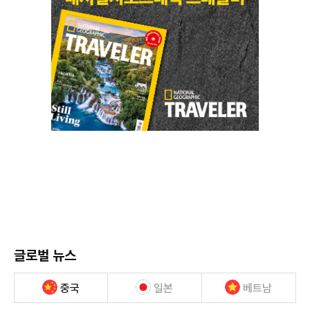
글로벌 뉴스
중국
일본
베트남