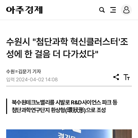
로
아
그
검
전
주
인
색
체
경
메
제
뉴
수원시 "첨단과학 혁신클러스터'조
성에 한 걸음 더 다가섰다"
수원=김문기 기자
공
텍
입력 2024-04-02 14:08
유
스
트
크
기
북수원테크노밸리를 시발로 R&D사이언스 파크 등
첨단과학연구단지 환상형(環狀形)으로 조성