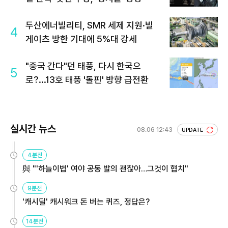
두산에너빌리티, SMR 세제 지원·빌
4
게이츠 방한 기대에 5%대 강세
"중국 간다"던 태풍, 다시 한국으
5
로?...13호 태풍 '돌핀' 방향 급전환
실시간 뉴스
08.06 12:43
UPDATE
4분전
與 "'하늘이법' 여야 공동 발의 괜찮아…그것이 협치"
9분전
'캐시딜' 캐시워크 돈 버는 퀴즈, 정답은?
14분전