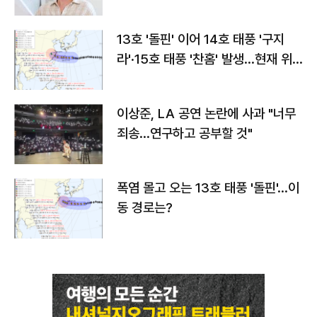
13호 '돌핀' 이어 14호 태풍 '구지
라'·15호 태풍 '찬홈' 발생…현재 위
치와 이동경로는?
이상준, LA 공연 논란에 사과 "너무
죄송…연구하고 공부할 것"
폭염 몰고 오는 13호 태풍 '돌핀'…이
동 경로는?