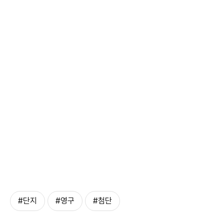
#단지
#영구
#첨단