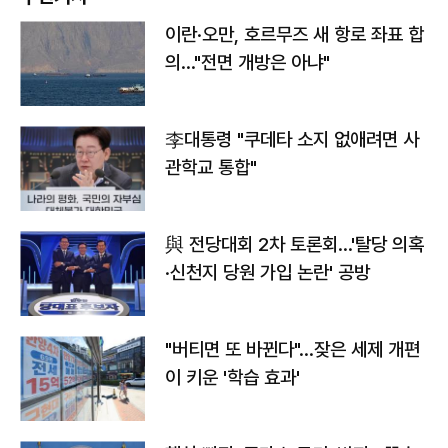
이란·오만, 호르무즈 새 항로 좌표 합
의…"전면 개방은 아냐"
李대통령 "쿠데타 소지 없애려면 사
관학교 통합"
與 전당대회 2차 토론회…'탈당 의혹
·신천지 당원 가입 논란' 공방
"버티면 또 바뀐다"…잦은 세제 개편
이 키운 '학습 효과'