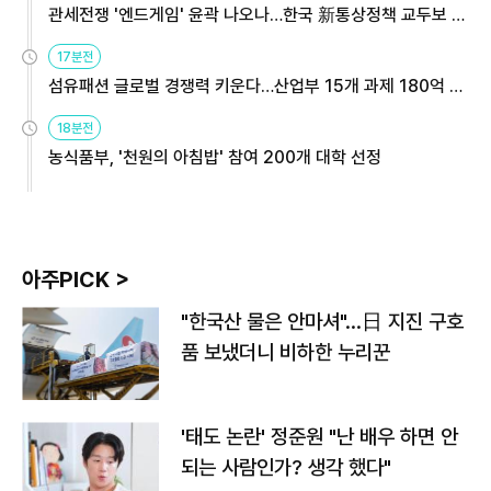
관세전쟁 '엔드게임' 윤곽 나오나…한국 新통상정책 교두보 활
용해야
17분전
섬유패션 글로벌 경쟁력 키운다…산업부 15개 과제 180억 지
원
18분전
농식품부, '천원의 아침밥' 참여 200개 대학 선정
아주PICK >
"한국산 물은 안마셔"…日 지진 구호
품 보냈더니 비하한 누리꾼
'태도 논란' 정준원 "난 배우 하면 안
되는 사람인가? 생각 했다"