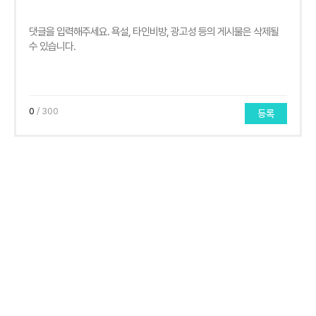
0
/ 300
등록