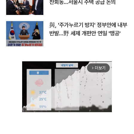
찬회동...서울시 주택 공급 논의
與, '주가누르기 방지' 정부안에 내부
반발…野 세제 개편안 연일 '맹공'
더보기
arrow_forward_ios
Unmute