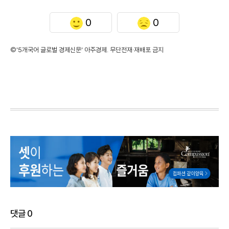
0
0
©'5개국어 글로벌 경제신문' 아주경제. 무단전재·재배포 금지
댓글
0