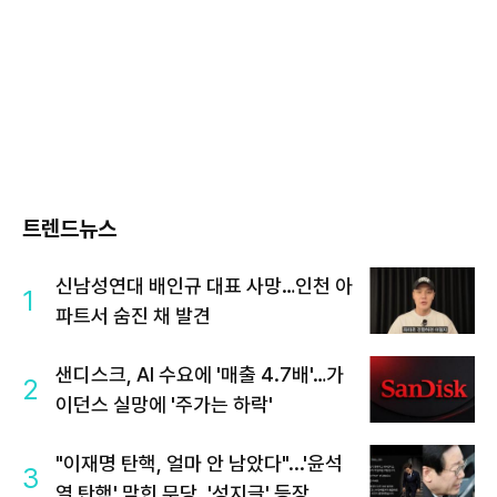
트렌드뉴스
신남성연대 배인규 대표 사망…인천 아
1
파트서 숨진 채 발견
샌디스크, AI 수요에 '매출 4.7배'…가
2
이던스 실망에 '주가는 하락'
"이재명 탄핵, 얼마 안 남았다"...'윤석
3
열 탄핵' 맞힌 무당, '성지글' 등장