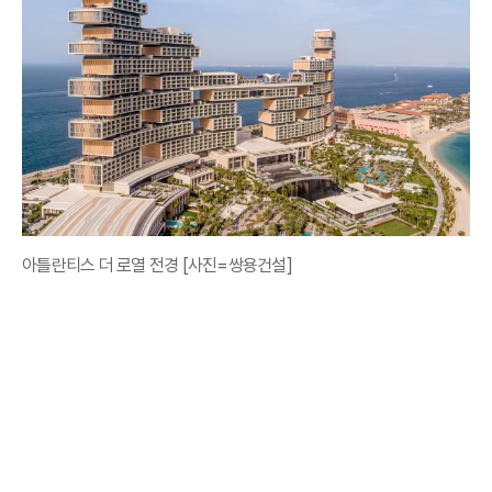
아틀란티스 더 로열 전경 [사진=쌍용건설]