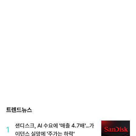
트렌드뉴스
샌디스크, AI 수요에 '매출 4.7배'…가
1
이던스 실망에 '주가는 하락'