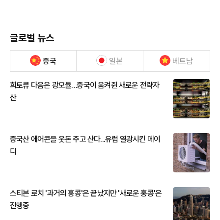
글로벌 뉴스
중국
일본
베트남
희토류 다음은 광모듈…중국이 움켜쥔 새로운 전략자
산
중국산 에어콘을 웃돈 주고 산다...유럽 열광시킨 메이
디
스티븐 로치 '과거의 홍콩'은 끝났지만 '새로운 홍콩'은
진행중