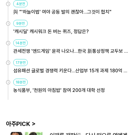
4분전
與 "'하늘이법' 여야 공동 발의 괜찮아…그것이 협치"
9분전
'캐시딜' 캐시워크 돈 버는 퀴즈, 정답은?
14분전
관세전쟁 '엔드게임' 윤곽 나오나…한국 新통상정책 교두보 활
용해야
17분전
섬유패션 글로벌 경쟁력 키운다…산업부 15개 과제 180억 지
원
18분전
농식품부, '천원의 아침밥' 참여 200개 대학 선정
아주PICK >