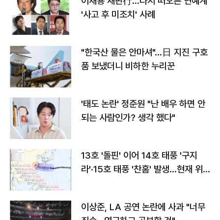
이재룡 재판行…다시 떠오른 연예계
'사고 후 미조치' 사례
"한국산 물은 안마셔"…日 지진 구호
품 보냈더니 비하한 누리꾼
'태도 논란' 정준원 "난 배우 하면 안
되는 사람인가? 생각 했다"
13호 '돌핀' 이어 14호 태풍 '구지
라'·15호 태풍 '찬홈' 발생…현재 위
치와 이동경로는?
이상준, LA 공연 논란에 사과 "너무