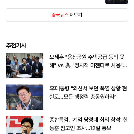
중국뉴스
더보기
추천기사
오세훈 "용산공원 주택공급 동의 못
해" vs 與 "정치적 어젠다로 사용"
맞불
李대통령 "외신서 보던 폭염 상황 현
실로…모든 행정력 총동원하라"
종합특검, '계엄 당정대 회의 참석' 한
동훈 참고인 조사...12일 통보