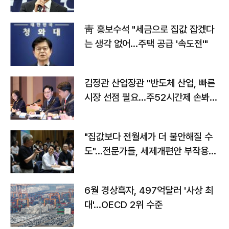
靑 홍보수석 "세금으로 집값 잡겠다
는 생각 없어…주택 공급 '속도전'"
김정관 산업장관 "반도체 산업, 빠른
시장 선점 필요…주52시간제 손봐
야"
"집값보다 전월세가 더 불안해질 수
도"…전문가들, 세제개편안 부작용
우려
6월 경상흑자, 497억달러 '사상 최
대'…OECD 2위 수준