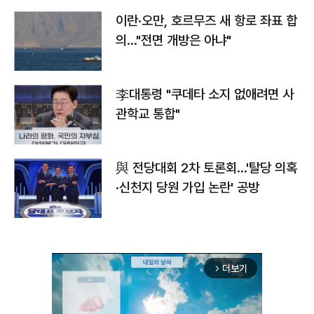
이란·오만, 호르무즈 새 항로 좌표 합
의…"전면 개방은 아냐"
李대통령 "쿠데타 소지 없애려면 사
관학교 통합"
與 전당대회 2차 토론회…'탈당 의혹
·신천지 당원 가입 논란' 공방
더보기
arrow_forward_ios