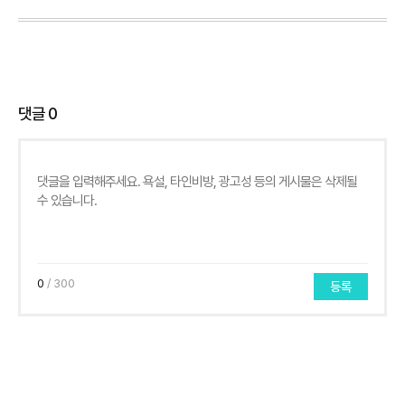
댓글
0
0
/ 300
등록