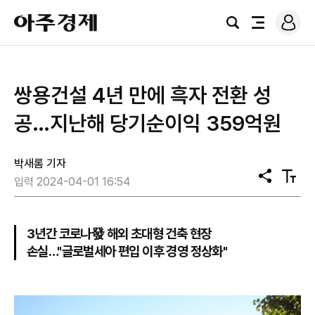
로
아
그
검
전
주
인
색
체
경
메
제
뉴
쌍용건설 4년 만에 흑자 전환 성
공…지난해 당기순이익 359억원
박새롬 기자
공
텍
입력 2024-04-01 16:54
유
스
트
크
기
3년간 코로나發 해외 초대형 건축 현장
손실…"글로벌세아 편입 이후 경영 정상화"