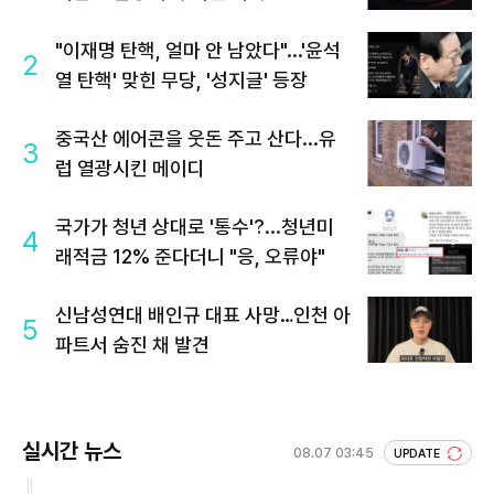
"이재명 탄핵, 얼마 안 남았다"...'윤석
2
열 탄핵' 맞힌 무당, '성지글' 등장
중국산 에어콘을 웃돈 주고 산다...유
3
럽 열광시킨 메이디
국가가 청년 상대로 '통수'?...청년미
4
래적금 12% 준다더니 "응, 오류야"
신남성연대 배인규 대표 사망…인천 아
5
파트서 숨진 채 발견
실시간 뉴스
08.07 03:45
UPDATE