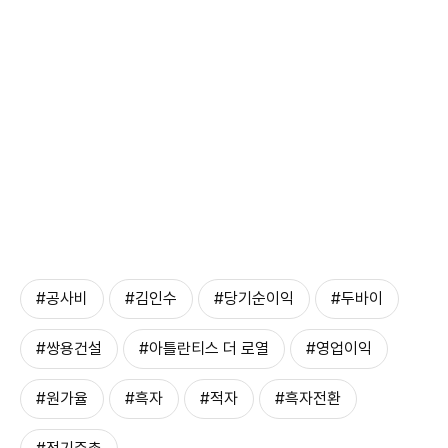
#공사비
#김인수
#당기순이익
#두바이
#쌍용건설
#아틀란티스 더 로열
#영업이익
#원가율
#흑자
#적자
#흑자전환