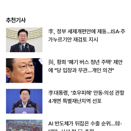
추천기사
李, 정부 세제개편안에 제동…ISA·주
가누르기안 재검토 지시
與, 황희 '폐기 버스 청년 주택' 제안
에 "당 입장과 무관…개인 의견"
李대통령, '호우피해' 안동·의성 관할
4개면 특별재난지역 선포
AI 반도체가 뒤집은 수출 순위…韓·