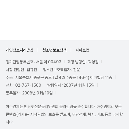
Unmute
개인정보처리방침
청소년보호정책
사이트맵
정기간행등록번호 : 서울 아 00493
회장·발행인 : 곽영길
사장·편집인 : 임규진
청소년보호책임자 : 전운
주소 : 서울특별시 종로구 종로 1길 42(수송동 146-1) 이마빌딩 11층
전화 : 02-767-1500
발행일자 : 2007년 11월 15일
등록일자 : 2008년 01월10일
아주경제는 인터넷신문윤리위원회 윤리강령을 준수합니다. 아주경제의 모든
콘텐츠(기사)는 저작권법의 보호를 받으며, 무단전재, 복사, 배포 등을 금지합
니다.