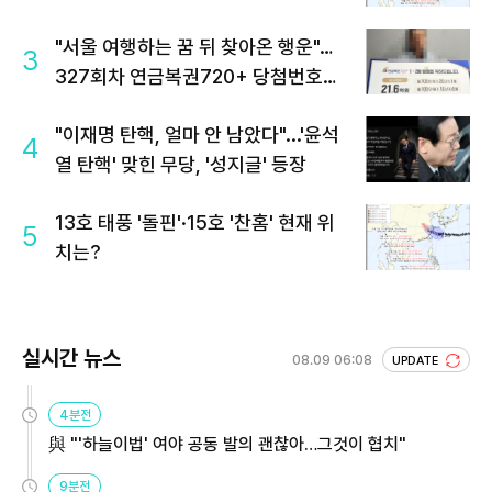
"서울 여행하는 꿈 뒤 찾아온 행운"…
3
327회차 연금복권720+ 당첨번호조
회 주목
"이재명 탄핵, 얼마 안 남았다"...'윤석
4
열 탄핵' 맞힌 무당, '성지글' 등장
13호 태풍 '돌핀'·15호 '찬홈' 현재 위
5
치는?
실시간 뉴스
08.09 06:08
UPDATE
4분전
與 "'하늘이법' 여야 공동 발의 괜찮아…그것이 협치"
9분전