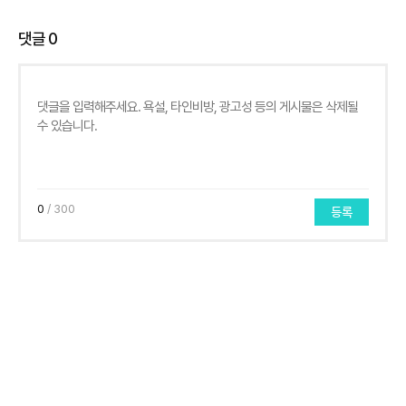
댓글
0
0
/ 300
등록