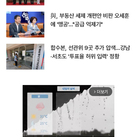
與, 부동산 세제 개편안 비판 오세훈
에 '맹공'…"공급 억제기"
합수본, 선관위 9곳 추가 압색…강남
·서초도 '투표율 허위 입력' 정황
더보기
arrow_forward_ios