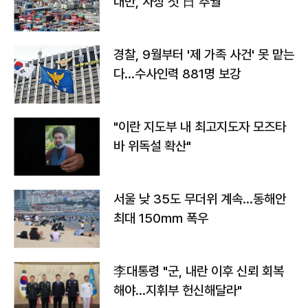
대만, 사상 첫 日 추월
경찰, 9월부터 '제 가족 사건' 못 맡는
다…수사인력 881명 보강
"이란 지도부 내 최고지도자 모즈타
바 위독설 확산"
서울 낮 35도 무더위 계속…동해안
최대 150㎜ 폭우
李대통령 "군, 내란 이후 신뢰 회복
해야…지휘부 헌신해달라"