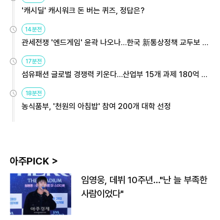
'캐시딜' 캐시워크 돈 버는 퀴즈, 정답은?
14분전
관세전쟁 '엔드게임' 윤곽 나오나…한국 新통상정책 교두보 활
용해야
17분전
섬유패션 글로벌 경쟁력 키운다…산업부 15개 과제 180억 지
원
18분전
농식품부, '천원의 아침밥' 참여 200개 대학 선정
아주PICK >
임영웅, 데뷔 10주년…"난 늘 부족한
사람이었다"