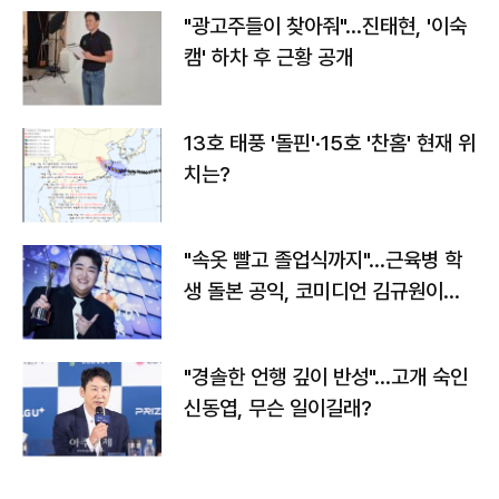
"광고주들이 찾아줘"…진태현, '이숙
캠' 하차 후 근황 공개
13호 태풍 '돌핀'·15호 '찬홈' 현재 위
치는?
"속옷 빨고 졸업식까지"…근육병 학
생 돌본 공익, 코미디언 김규원이었
다
"경솔한 언행 깊이 반성"…고개 숙인
신동엽, 무슨 일이길래?