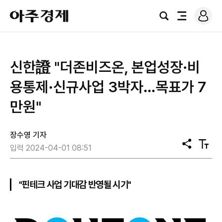
로
아
그
검
전
주
인
색
체
경
메
제
뉴
신한證 "더존비즈온, 본업성장·비
용통제·신규사업 3박자…목표가 7
만원"
장수영 기자
공
텍
입력 2024-04-01 08:51
유
스
트
크
기
"핀테크 사업 기대감 반영될 시기"