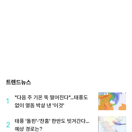
트렌드뉴스
"다음 주 기온 뚝 떨어진다"…태풍도
1
없이 열돔 박살 낸 '이것'
태풍 '돌핀'·'찬홈' 한반도 빗겨간다…
2
예상 경로는?