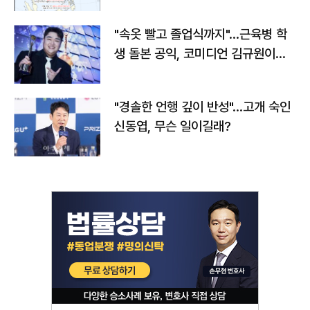
"속옷 빨고 졸업식까지"…근육병 학
생 돌본 공익, 코미디언 김규원이었
다
"경솔한 언행 깊이 반성"…고개 숙인
신동엽, 무슨 일이길래?