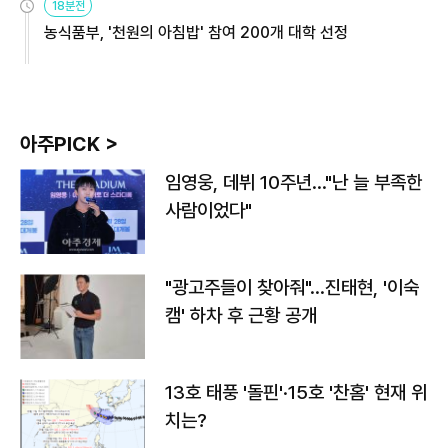
18분전
농식품부, '천원의 아침밥' 참여 200개 대학 선정
아주PICK >
임영웅, 데뷔 10주년…"난 늘 부족한
사람이었다"
"광고주들이 찾아줘"…진태현, '이숙
캠' 하차 후 근황 공개
13호 태풍 '돌핀'·15호 '찬홈' 현재 위
치는?