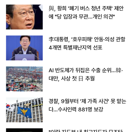
與, 황희 '폐기 버스 청년 주택' 제안
에 "당 입장과 무관…개인 의견"
李대통령, '호우피해' 안동·의성 관할
4개면 특별재난지역 선포
AI 반도체가 뒤집은 수출 순위…韓·
대만, 사상 첫 日 추월
경찰, 9월부터 '제 가족 사건' 못 맡는
다…수사인력 881명 보강