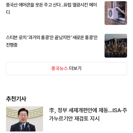
중국산 에어콘을 웃돈 주고 산다...유럽 열광시킨 메이
디
스티븐 로치 '과거의 홍콩'은 끝났지만 '새로운 홍콩'은
진행중
중국뉴스
더보기
추천기사
李, 정부 세제개편안에 제동…ISA·주
가누르기안 재검토 지시