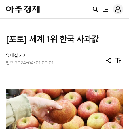
로
아
그
검
전
주
인
색
체
경
메
제
뉴
[포토] 세계 1위 한국 사과값
유대길 기자
공
텍
입력 2024-04-01 00:01
유
스
트
크
기