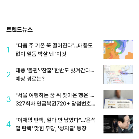
트렌드뉴스
"다음 주 기온 뚝 떨어진다"…태풍도
1
없이 열돔 박살 낸 '이것'
태풍 '돌핀'·'찬홈' 한반도 빗겨간다…
2
예상 경로는?
"서울 여행하는 꿈 뒤 찾아온 행운"…
3
327회차 연금복권720+ 당첨번호조
회 주목
"이재명 탄핵, 얼마 안 남았다"...'윤석
4
열 탄핵' 맞힌 무당, '성지글' 등장