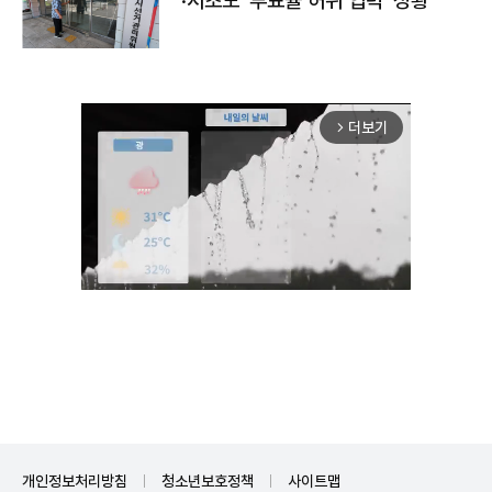
·서초도 '투표율 허위 입력' 정황
더보기
arrow_forward_ios
Mute
개인정보처리방침
청소년보호정책
사이트맵