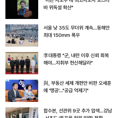
"이란 지도부 내 최고지도자 모즈타
바 위독설 확산"
서울 낮 35도 무더위 계속…동해안
최대 150㎜ 폭우
李대통령 "군, 내란 이후 신뢰 회복
해야…지휘부 헌신해달라"
與, 부동산 세제 개편안 비판 오세훈
에 '맹공'…"공급 억제기"
합수본, 선관위 9곳 추가 압색…강남