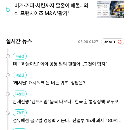
버거·커피·치킨까지 줄줄이 매물…외
5
식 프랜차이즈 M&A '활기'
실시간 뉴스
08.09 01:27
UPDATE
4분전
與 "'하늘이법' 여야 공동 발의 괜찮아…그것이 협치"
9분전
'캐시딜' 캐시워크 돈 버는 퀴즈, 정답은?
14분전
관세전쟁 '엔드게임' 윤곽 나오나…한국 新통상정책 교두보 활
용해야
17분전
섬유패션 글로벌 경쟁력 키운다…산업부 15개 과제 180억 지
원