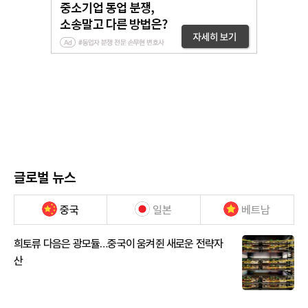
글로벌 뉴스
중국
일본
베트남
희토류 다음은 광모듈…중국이 움켜쥔 새로운 전략자
산