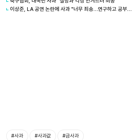
축구협회, 대국민 사과 "실망과 걱정 안겨드려 죄송"
이상준, LA 공연 논란에 사과 "너무 죄송…연구하고 공부할 것"
#사과
#사과값
#금사과