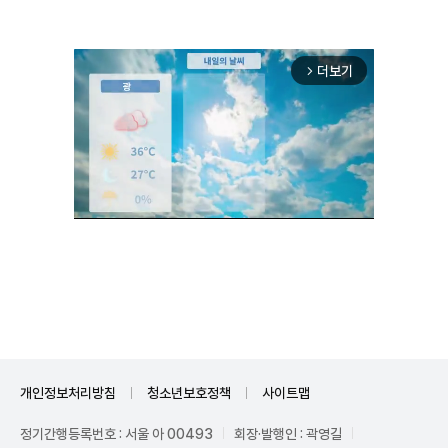
더보기
arrow_forward_ios
Unmute
개인정보처리방침
청소년보호정책
사이트맵
정기간행등록번호 : 서울 아 00493
회장·발행인 : 곽영길