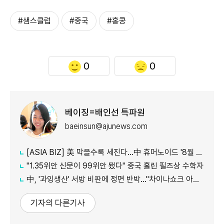
#샘스클럽
#중국
#홍콩
0
0
베이징=배인선 특파원
baeinsun@ajunews.com
[ASIA BIZ] 美 막을수록 세진다…中 휴머노이드 '8월 대공세'
"1.35위안 신문이 99위안 됐다" 중국 홀린 필즈상 수학자
中, '과잉생산' 서방 비판에 정면 반박…"차이나쇼크 아닌 기회"
기자의 다른기사