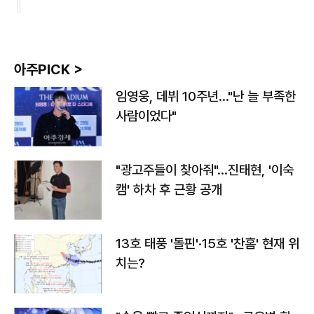
아주PICK >
임영웅, 데뷔 10주년…"난 늘 부족한
사람이었다"
"광고주들이 찾아줘"…진태현, '이숙
캠' 하차 후 근황 공개
13호 태풍 '돌핀'·15호 '찬홈' 현재 위
치는?