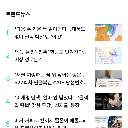
트렌드뉴스
"다음 주 기온 뚝 떨어진다"…태풍도
1
없이 열돔 박살 낸 '이것'
태풍 '돌핀'·'찬홈' 한반도 빗겨간다…
2
예상 경로는?
"서울 여행하는 꿈 뒤 찾아온 행운"…
3
327회차 연금복권720+ 당첨번호조
회 주목
"이재명 탄핵, 얼마 안 남았다"...'윤석
4
열 탄핵' 맞힌 무당, '성지글' 등장
버거·커피·치킨까지 줄줄이 매물…외
5