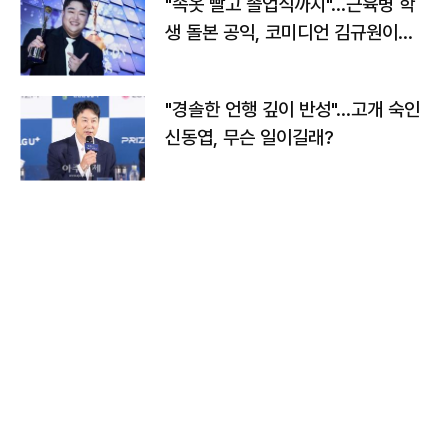
"속옷 빨고 졸업식까지"…근육병 학
생 돌본 공익, 코미디언 김규원이었
다
"경솔한 언행 깊이 반성"…고개 숙인
신동엽, 무슨 일이길래?