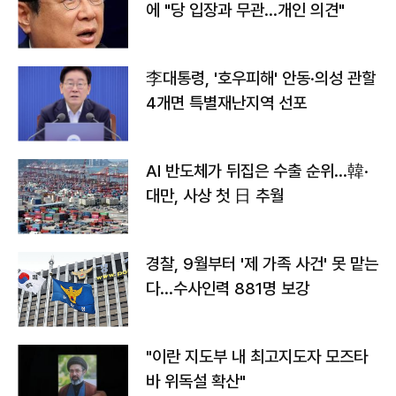
에 "당 입장과 무관…개인 의견"
李대통령, '호우피해' 안동·의성 관할
4개면 특별재난지역 선포
AI 반도체가 뒤집은 수출 순위…韓·
대만, 사상 첫 日 추월
경찰, 9월부터 '제 가족 사건' 못 맡는
다…수사인력 881명 보강
"이란 지도부 내 최고지도자 모즈타
바 위독설 확산"