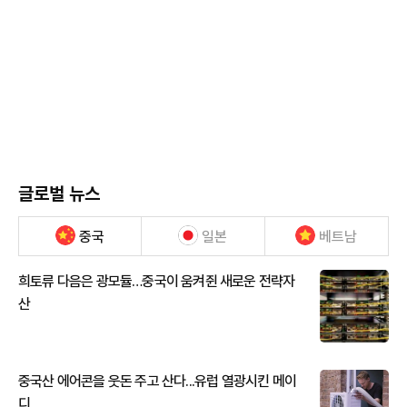
글로벌 뉴스
중국
일본
베트남
희토류 다음은 광모듈…중국이 움켜쥔 새로운 전략자
산
중국산 에어콘을 웃돈 주고 산다...유럽 열광시킨 메이
디