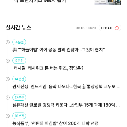
식 프랜차이즈 M&A '활기'
실시간 뉴스
08.09 00:23
UPDATE
4분전
與 "'하늘이법' 여야 공동 발의 괜찮아…그것이 협치"
9분전
'캐시딜' 캐시워크 돈 버는 퀴즈, 정답은?
14분전
관세전쟁 '엔드게임' 윤곽 나오나…한국 新통상정책 교두보 활
용해야
17분전
섬유패션 글로벌 경쟁력 키운다…산업부 15개 과제 180억 지
원
18분전
농식품부, '천원의 아침밥' 참여 200개 대학 선정