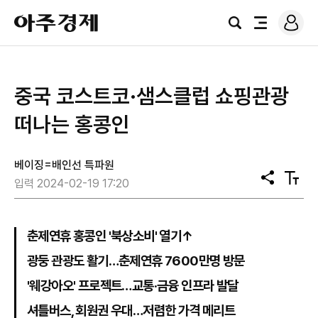
로
아
그
검
전
주
인
색
체
경
메
제
뉴
중국 코스트코·샘스클럽 쇼핑관광
떠나는 홍콩인
베이징=배인선 특파원
공
텍
입력 2024-02-19 17:20
유
스
트
크
기
춘제연휴 홍콩인 '북상소비' 열기↑
광둥 관광도 활기…춘제연휴 7600만명 방문
'웨강아오' 프로젝트…교통·금융 인프라 발달
셔틀버스, 회원권 우대…저렴한 가격 메리트