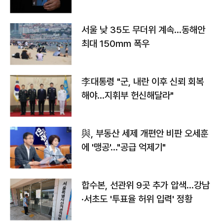
서울 낮 35도 무더위 계속…동해안
최대 150㎜ 폭우
李대통령 "군, 내란 이후 신뢰 회복
해야…지휘부 헌신해달라"
與, 부동산 세제 개편안 비판 오세훈
에 '맹공'…"공급 억제기"
합수본, 선관위 9곳 추가 압색…강남
·서초도 '투표율 허위 입력' 정황