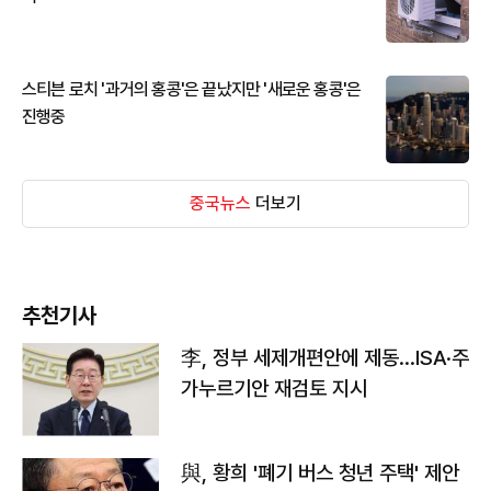
스티븐 로치 '과거의 홍콩'은 끝났지만 '새로운 홍콩'은
진행중
중국뉴스
더보기
추천기사
李, 정부 세제개편안에 제동…ISA·주
가누르기안 재검토 지시
與, 황희 '폐기 버스 청년 주택' 제안