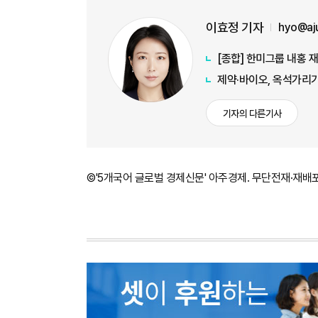
이효정 기자
hyo@aj
[종합] 한미그룹 내홍 
제약·바이오, 옥석가리
기자의 다른기사
©'5개국어 글로벌 경제신문' 아주경제. 무단전재·재배