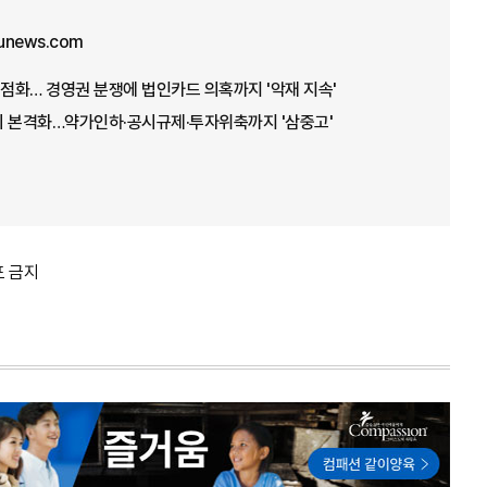
unews.com
재점화… 경영권 분쟁에 법인카드 의혹까지 '악재 지속'
기 본격화…약가인하·공시규제·투자위축까지 '삼중고'
포 금지