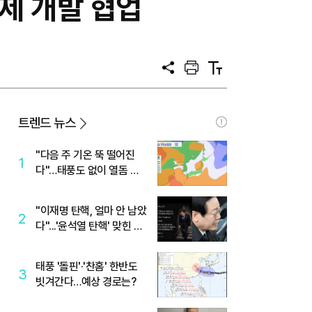
제 개발 협업
공
프
텍
유
린
스
트
트
크
기
트렌드 뉴스
"다음 주 기온 뚝 떨어진
1
다"…태풍도 없이 열돔 박
살 낸 '이것'
"이재명 탄핵, 얼마 안 남았
2
다"...'윤석열 탄핵' 맞힌 무
당, '성지글' 등장
태풍 '돌핀'·'찬홈' 한반도
3
빗겨간다…예상 경로는?