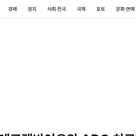
경제
정치
사회·전국
국제
포토
문화·연예