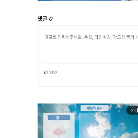
댓글
0
0
/ 300
더
arrow_forward_ios