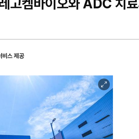
레고켐바이오와 ADC 치료
서비스 제공
이
미
지
확
대