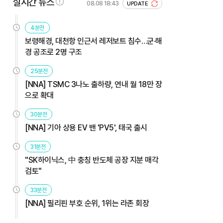
실시간 뉴스
08.08 18:43
UPDATE
4분전
보령해경, 대천항 인근서 레저보트 침수…군·해
경 공조로 2명 구조
25분전
[NNA] TSMC 3나노 출하량, 연내 월 18만 장
으로 확대
30분전
[NNA] 기아 상용 EV 밴 'PV5', 태국 출시
31분전
"SK하이닉스, 中 충칭 반도체 공장 지분 매각
검토"
33분전
[NNA] 필리핀 부호 순위, 1위는 라존 회장