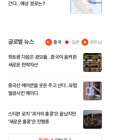
간다…예상 경로는?
글로벌 뉴스
중국
일본
베트남
희토류 다음은 광모듈…중국이 움켜쥔
새로운 전략자산
중국산 에어콘을 웃돈 주고 산다...유럽
열광시킨 메이디
스티븐 로치 '과거의 홍콩'은 끝났지만
'새로운 홍콩'은 진행중