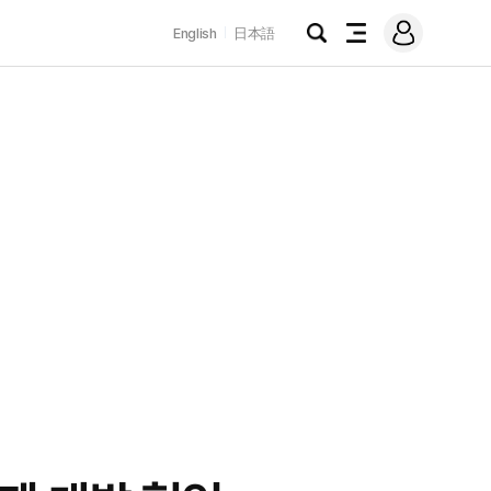
로
English
日本語
그
검
전
인
색
체
메
뉴