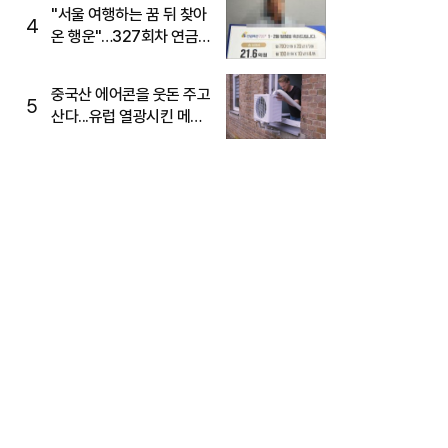
"서울 여행하는 꿈 뒤 찾아
4
온 행운"…327회차 연금
복권720+ 당첨번호조회
주목
중국산 에어콘을 웃돈 주고
5
산다...유럽 열광시킨 메이
디