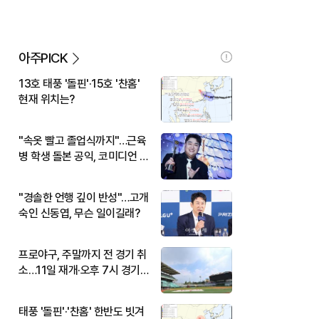
아주PICK
13호 태풍 '돌핀'·15호 '찬홈'
현재 위치는?
"속옷 빨고 졸업식까지"…근육
병 학생 돌본 공익, 코미디언 김
규원이었다
"경솔한 언행 깊이 반성"…고개
숙인 신동엽, 무슨 일이길래?
프로야구, 주말까지 전 경기 취
소…11일 재개·오후 7시 경기
시작
태풍 '돌핀'·'찬홈' 한반도 빗겨