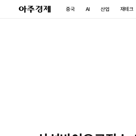
아
중국
AI
산업
재테크
주
경
제