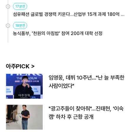
용해야
17분전
섬유패션 글로벌 경쟁력 키운다…산업부 15개 과제 180억 지
원
18분전
농식품부, '천원의 아침밥' 참여 200개 대학 선정
아주PICK >
임영웅, 데뷔 10주년…"난 늘 부족한
사람이었다"
"광고주들이 찾아줘"…진태현, '이숙
캠' 하차 후 근황 공개