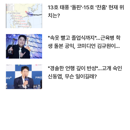
13호 태풍 '돌핀'·15호 '찬홈' 현재 위
치는?
"속옷 빨고 졸업식까지"…근육병 학
생 돌본 공익, 코미디언 김규원이었
다
"경솔한 언행 깊이 반성"…고개 숙인
신동엽, 무슨 일이길래?