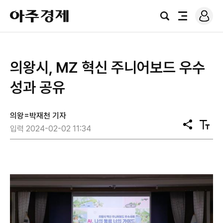
로
아
그
검
전
주
인
색
체
경
메
제
뉴
의왕시, MZ 혁신 주니어보드 우수
성과 공유
의왕=박재천 기자
공
텍
입력 2024-02-02 11:34
유
스
트
크
기