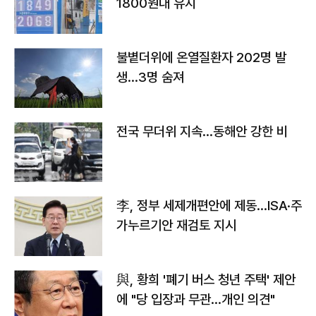
1800원대 유지
불볕더위에 온열질환자 202명 발
생…3명 숨져
전국 무더위 지속…동해안 강한 비
李, 정부 세제개편안에 제동…ISA·주
가누르기안 재검토 지시
與, 황희 '폐기 버스 청년 주택' 제안
에 "당 입장과 무관…개인 의견"