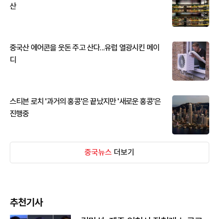
산
중국산 에어콘을 웃돈 주고 산다...유럽 열광시킨 메이
디
스티븐 로치 '과거의 홍콩'은 끝났지만 '새로운 홍콩'은
진행중
중국뉴스
더보기
추천기사