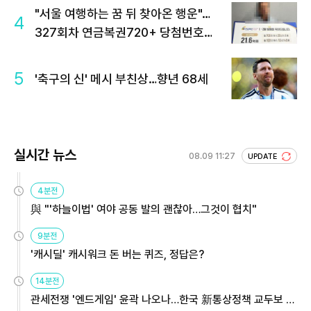
"서울 여행하는 꿈 뒤 찾아온 행운"…
4
327회차 연금복권720+ 당첨번호조
회 주목
5
'축구의 신' 메시 부친상…향년 68세
실시간 뉴스
08.09 11:27
UPDATE
4분전
與 "'하늘이법' 여야 공동 발의 괜찮아…그것이 협치"
9분전
'캐시딜' 캐시워크 돈 버는 퀴즈, 정답은?
14분전
관세전쟁 '엔드게임' 윤곽 나오나…한국 新통상정책 교두보 활