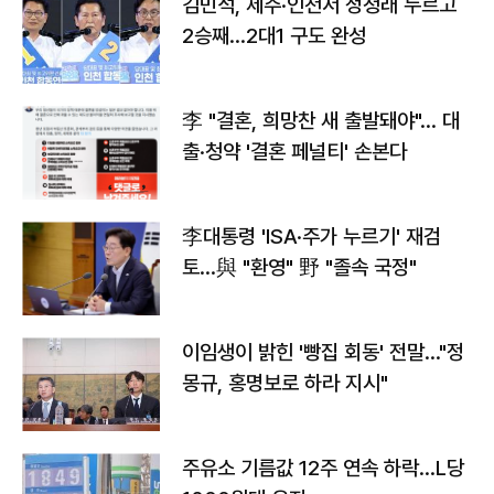
김민석, 제주·인천서 정청래 누르고
2승째…2대1 구도 완성
李 "결혼, 희망찬 새 출발돼야"… 대
출·청약 '결혼 페널티' 손본다
李대통령 'ISA·주가 누르기' 재검
토…與 "환영" 野 "졸속 국정"
이임생이 밝힌 '빵집 회동' 전말…"정
몽규, 홍명보로 하라 지시"
주유소 기름값 12주 연속 하락…L당