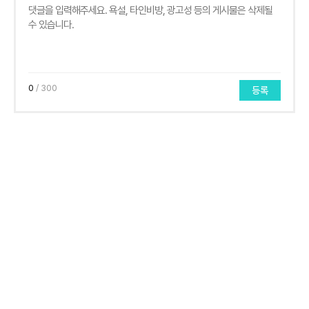
0
/ 300
등록