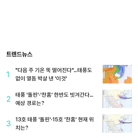
트렌드뉴스
"다음 주 기온 뚝 떨어진다"…태풍도
1
없이 열돔 박살 낸 '이것'
태풍 '돌핀'·'찬홈' 한반도 빗겨간다…
2
예상 경로는?
13호 태풍 '돌핀'·15호 '찬홈' 현재 위
3
치는?