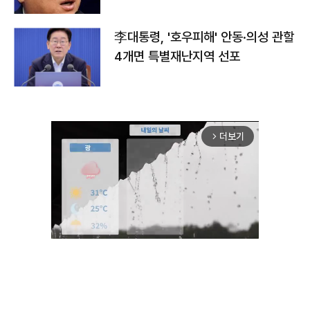
李대통령, '호우피해' 안동·의성 관할
4개면 특별재난지역 선포
더보기
arrow_forward_ios
Unmute