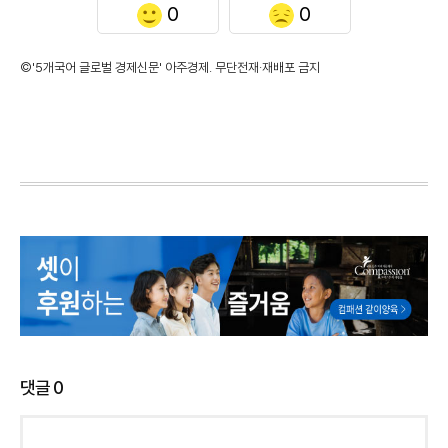
0
0
©'5개국어 글로벌 경제신문' 아주경제. 무단전재·재배포 금지
댓글
0