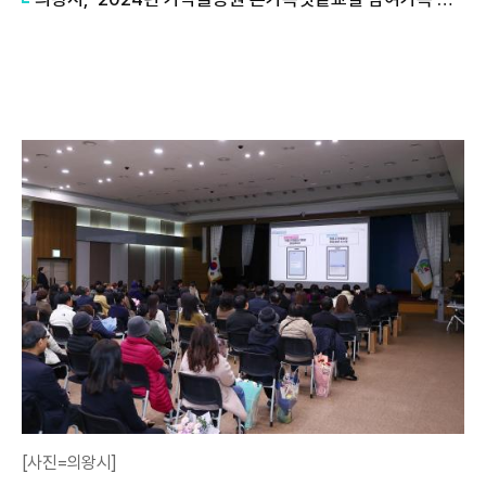
[사진=의왕시]