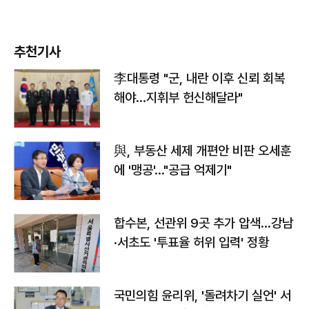
추천기사
李대통령 "군, 내란 이후 신뢰 회복
해야…지휘부 헌신해달라"
與, 부동산 세제 개편안 비판 오세훈
에 '맹공'…"공급 억제기"
합수본, 선관위 9곳 추가 압색…강남
·서초도 '투표율 허위 입력' 정황
국민의힘 윤리위, '돌려차기 실언' 서