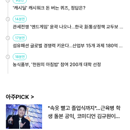
9분전
'캐시딜' 캐시워크 돈 버는 퀴즈, 정답은?
14분전
관세전쟁 '엔드게임' 윤곽 나오나…한국 新통상정책 교두보 활
용해야
17분전
섬유패션 글로벌 경쟁력 키운다…산업부 15개 과제 180억 지
원
18분전
농식품부, '천원의 아침밥' 참여 200개 대학 선정
아주PICK >
"속옷 빨고 졸업식까지"…근육병 학
생 돌본 공익, 코미디언 김규원이었
다