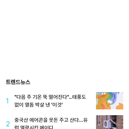
트렌드뉴스
"다음 주 기온 뚝 떨어진다"…태풍도
1
없이 열돔 박살 낸 '이것'
중국산 에어콘을 웃돈 주고 산다...유
2
럽 열광시킨 메이디