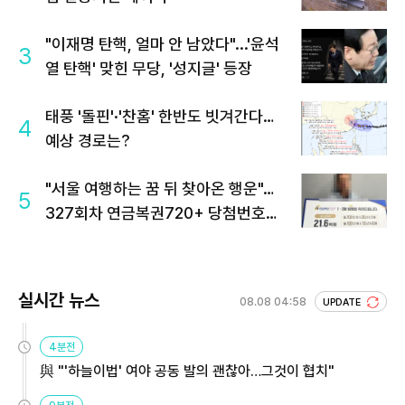
"이재명 탄핵, 얼마 안 남았다"...'윤석
3
열 탄핵' 맞힌 무당, '성지글' 등장
태풍 '돌핀'·'찬홈' 한반도 빗겨간다…
4
예상 경로는?
"서울 여행하는 꿈 뒤 찾아온 행운"…
5
327회차 연금복권720+ 당첨번호조
회 주목
실시간 뉴스
08.08 04:58
UPDATE
4분전
與 "'하늘이법' 여야 공동 발의 괜찮아…그것이 협치"