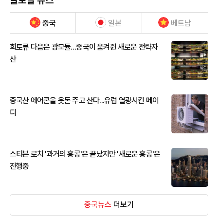
글로벌 뉴스
중국
일본
베트남
희토류 다음은 광모듈…중국이 움켜쥔 새로운 전략자
산
중국산 에어콘을 웃돈 주고 산다...유럽 열광시킨 메이
디
스티븐 로치 '과거의 홍콩'은 끝났지만 '새로운 홍콩'은
진행중
중국뉴스
더보기