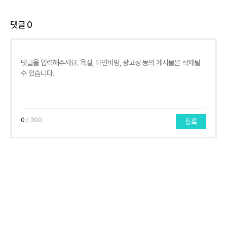
댓글
0
0
/ 300
등록