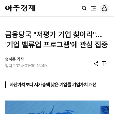
로
아
그
검
전
주
인
색
체
경
메
제
뉴
금융당국 "저평가 기업 찾아라"...
'기업 밸류업 프로그램'에 관심 집중
송하준 기자
공
텍
입력 2024-01-30 15:49
유
스
트
크
기
자산가치보다 시가총액 낮은 기업들 기업가치 개선