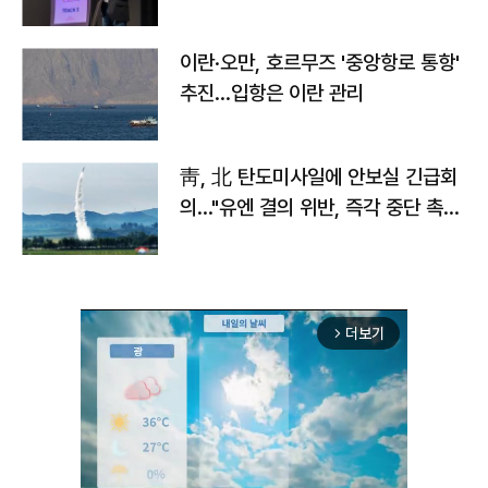
이란·오만, 호르무즈 '중앙항로 통항'
추진…입항은 이란 관리
靑, 北 탄도미사일에 안보실 긴급회
의…"유엔 결의 위반, 즉각 중단 촉
구"
더보기
arrow_forward_ios