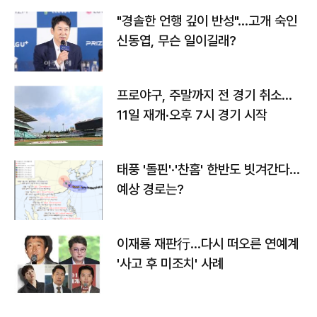
"경솔한 언행 깊이 반성"…고개 숙인
신동엽, 무슨 일이길래?
프로야구, 주말까지 전 경기 취소…
11일 재개·오후 7시 경기 시작
태풍 '돌핀'·'찬홈' 한반도 빗겨간다…
예상 경로는?
이재룡 재판行…다시 떠오른 연예계
'사고 후 미조치' 사례