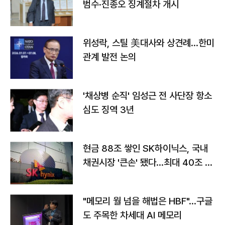
범수·진종오 징계절차 개시
위성락, 스틸 美대사와 상견례…한미
관계 발전 논의
'채상병 순직' 임성근 전 사단장 항소
심도 징역 3년
현금 88조 쌓인 SK하이닉스, 국내
채권시장 '큰손' 됐다…최대 40조 투
자
"메모리 월 넘을 해법은 HBF"…구글
도 주목한 차세대 AI 메모리