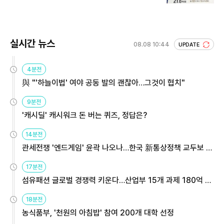
회 주목
실시간 뉴스
08.08 10:44
UPDATE
4분전
與 "'하늘이법' 여야 공동 발의 괜찮아…그것이 협치"
9분전
'캐시딜' 캐시워크 돈 버는 퀴즈, 정답은?
14분전
관세전쟁 '엔드게임' 윤곽 나오나…한국 新통상정책 교두보 활
용해야
17분전
섬유패션 글로벌 경쟁력 키운다…산업부 15개 과제 180억 지
원
18분전
농식품부, '천원의 아침밥' 참여 200개 대학 선정