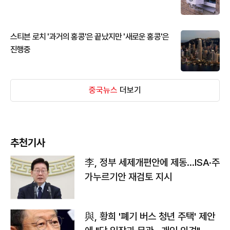
스티븐 로치 '과거의 홍콩'은 끝났지만 '새로운 홍콩'은
진행중
중국뉴스
더보기
추천기사
李, 정부 세제개편안에 제동…ISA·주
가누르기안 재검토 지시
與, 황희 '폐기 버스 청년 주택' 제안