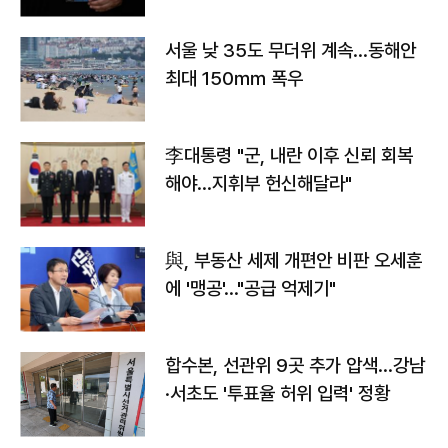
서울 낮 35도 무더위 계속…동해안
최대 150㎜ 폭우
李대통령 "군, 내란 이후 신뢰 회복
해야…지휘부 헌신해달라"
與, 부동산 세제 개편안 비판 오세훈
에 '맹공'…"공급 억제기"
합수본, 선관위 9곳 추가 압색…강남
·서초도 '투표율 허위 입력' 정황