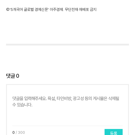
©'5개국어 글로벌 경제신문' 아주경제. 무단전재·재배포 금지
댓글
0
0
/ 300
등록