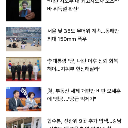
"이란 지도부 내 최고지도자 모즈타
바 위독설 확산"
서울 낮 35도 무더위 계속…동해안
최대 150㎜ 폭우
李대통령 "군, 내란 이후 신뢰 회복
해야…지휘부 헌신해달라"
與, 부동산 세제 개편안 비판 오세훈
에 '맹공'…"공급 억제기"
합수본, 선관위 9곳 추가 압색…강남