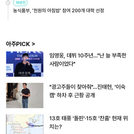
18분전
농식품부, '천원의 아침밥' 참여 200개 대학 선정
아주PICK >
임영웅, 데뷔 10주년…"난 늘 부족한
사람이었다"
"광고주들이 찾아줘"…진태현, '이숙
캠' 하차 후 근황 공개
13호 태풍 '돌핀'·15호 '찬홈' 현재 위
치는?