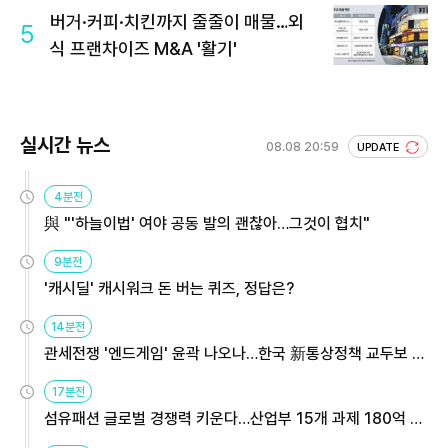
버거·커피·치킨까지 줄줄이 매물…외
5
식 프랜차이즈 M&A '활기'
실시간 뉴스
08.08 20:59
UPDATE
4분전
與 "'하늘이법' 여야 공동 발의 괜찮아…그것이 협치"
9분전
'캐시딜' 캐시워크 돈 버는 퀴즈, 정답은?
14분전
관세전쟁 '엔드게임' 윤곽 나오나…한국 新통상정책 교두보 활
용해야
17분전
섬유패션 글로벌 경쟁력 키운다…산업부 15개 과제 180억 지
원