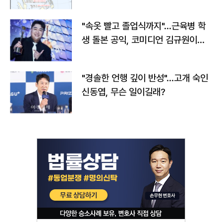
"속옷 빨고 졸업식까지"…근육병 학
생 돌본 공익, 코미디언 김규원이었
다
"경솔한 언행 깊이 반성"…고개 숙인
신동엽, 무슨 일이길래?