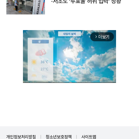
·서초도 '투표율 허위 입력' 정황
더보기
arrow_forward_ios
Unmute
개인정보처리방침
청소년보호정책
사이트맵