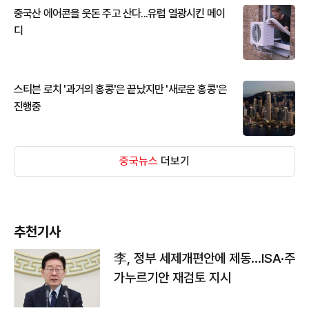
중국산 에어콘을 웃돈 주고 산다...유럽 열광시킨 메이
디
스티븐 로치 '과거의 홍콩'은 끝났지만 '새로운 홍콩'은
진행중
중국뉴스
더보기
추천기사
李, 정부 세제개편안에 제동…ISA·주
가누르기안 재검토 지시