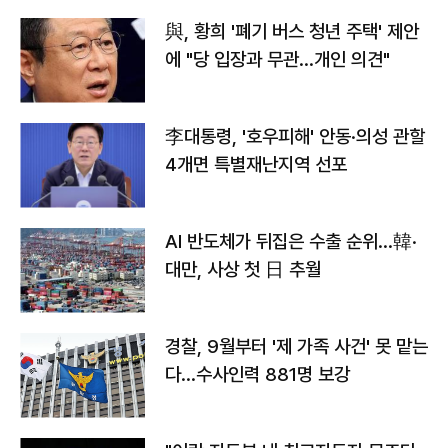
與, 황희 '폐기 버스 청년 주택' 제안
에 "당 입장과 무관…개인 의견"
李대통령, '호우피해' 안동·의성 관할
4개면 특별재난지역 선포
AI 반도체가 뒤집은 수출 순위…韓·
대만, 사상 첫 日 추월
경찰, 9월부터 '제 가족 사건' 못 맡는
다…수사인력 881명 보강