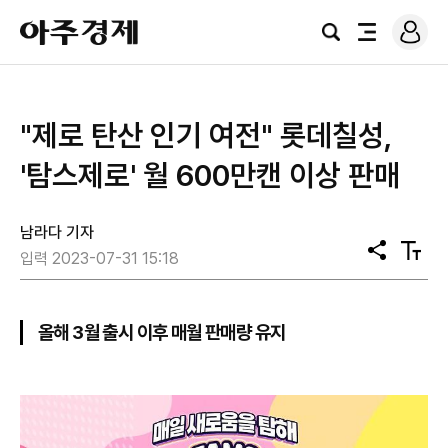
로
아
그
검
전
주
인
색
체
경
메
제
뉴
"제로 탄산 인기 여전" 롯데칠성,
'탐스제로' 월 600만캔 이상 판매
남라다 기자
공
텍
입력 2023-07-31 15:18
유
스
트
크
기
올해 3월 출시 이후 매월 판매량 유지