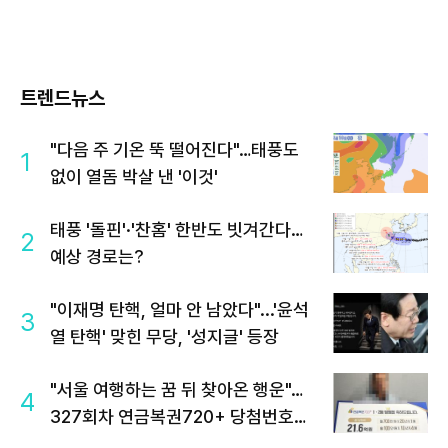
트렌드뉴스
"다음 주 기온 뚝 떨어진다"…태풍도
1
없이 열돔 박살 낸 '이것'
태풍 '돌핀'·'찬홈' 한반도 빗겨간다…
2
예상 경로는?
"이재명 탄핵, 얼마 안 남았다"...'윤석
3
열 탄핵' 맞힌 무당, '성지글' 등장
"서울 여행하는 꿈 뒤 찾아온 행운"…
4
327회차 연금복권720+ 당첨번호조
회 주목