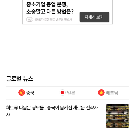
글로벌 뉴스
중국
일본
베트남
희토류 다음은 광모듈…중국이 움켜쥔 새로운 전략자
산