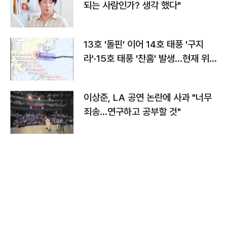
되는 사람인가? 생각 했다"
13호 '돌핀' 이어 14호 태풍 '구지
라'·15호 태풍 '찬홈' 발생…현재 위
치와 이동경로는?
이상준, LA 공연 논란에 사과 "너무
죄송…연구하고 공부할 것"