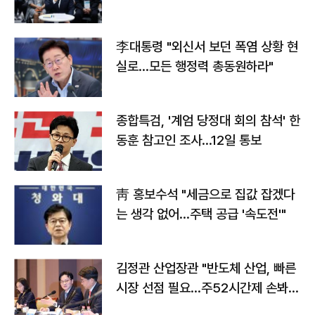
맞불
李대통령 "외신서 보던 폭염 상황 현
실로…모든 행정력 총동원하라"
종합특검, '계엄 당정대 회의 참석' 한
동훈 참고인 조사...12일 통보
靑 홍보수석 "세금으로 집값 잡겠다
는 생각 없어…주택 공급 '속도전'"
김정관 산업장관 "반도체 산업, 빠른
시장 선점 필요…주52시간제 손봐
야"