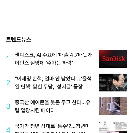
트렌드뉴스
샌디스크, AI 수요에 '매출 4.7배'…가
1
이던스 실망에 '주가는 하락'
"이재명 탄핵, 얼마 안 남았다"...'윤석
2
열 탄핵' 맞힌 무당, '성지글' 등장
중국산 에어콘을 웃돈 주고 산다...유
3
럽 열광시킨 메이디
국가가 청년 상대로 '통수'?...청년미
4