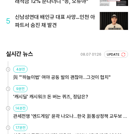
래적금 12% 준다더니 "응, 오류야"
신남성연대 배인규 대표 사망…인천 아
5
파트서 숨진 채 발견
실시간 뉴스
08.07 01:26
UPDATE
4분전
與 "'하늘이법' 여야 공동 발의 괜찮아…그것이 협치"
9분전
'캐시딜' 캐시워크 돈 버는 퀴즈, 정답은?
14분전
관세전쟁 '엔드게임' 윤곽 나오나…한국 新통상정책 교두보 활
용해야
17분전