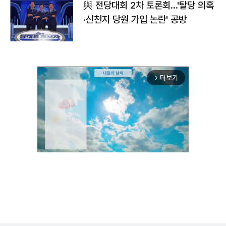
與 전당대회 2차 토론회…'탈당 의혹
·신천지 당원 가입 논란' 공방
더보기
arrow_forward_ios
Mute