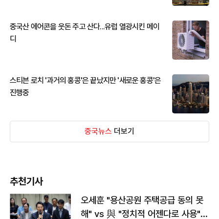
중국산 에어콘을 웃돈 주고 산다...유럽 열광시킨 메이
디
스티븐 로치 '과거의 홍콩'은 끝났지만 '새로운 홍콩'은
진행중
중국뉴스
더보기
추천기사
오세훈 "용산공원 주택공급 동의 못
해" vs 與 "정치적 어젠다로 사용"