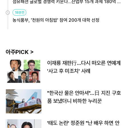
섬유패션 글로벌 경쟁력 키운다…산업부 15개 과제 180억 지
원
18분전
농식품부, '천원의 아침밥' 참여 200개 대학 선정
아주PICK >
이재룡 재판行…다시 떠오른 연예계
'사고 후 미조치' 사례
"한국산 물은 안마셔"…日 지진 구호
품 보냈더니 비하한 누리꾼
'태도 논란' 정준원 "난 배우 하면 안