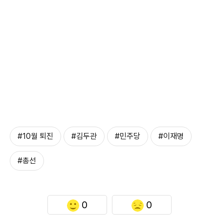
#10월 퇴진
#김두관
#민주당
#이재명
#총선
0
0