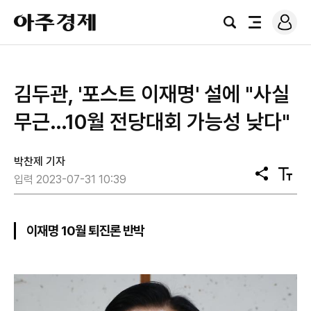
로
아
그
검
전
주
인
색
체
경
메
제
뉴
김두관, '포스트 이재명' 설에 "사실
무근…10월 전당대회 가능성 낮다"
박찬제 기자
공
텍
입력 2023-07-31 10:39
유
스
트
크
기
이재명 10월 퇴진론 반박