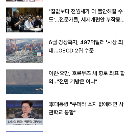
"집값보다 전월세가 더 불안해질 수
도"…전문가들, 세제개편안 부작용
우려
6월 경상흑자, 497억달러 '사상 최
대'…OECD 2위 수준
이란·오만, 호르무즈 새 항로 좌표 합
의…"전면 개방은 아냐"
李대통령 "쿠데타 소지 없애려면 사
관학교 통합"