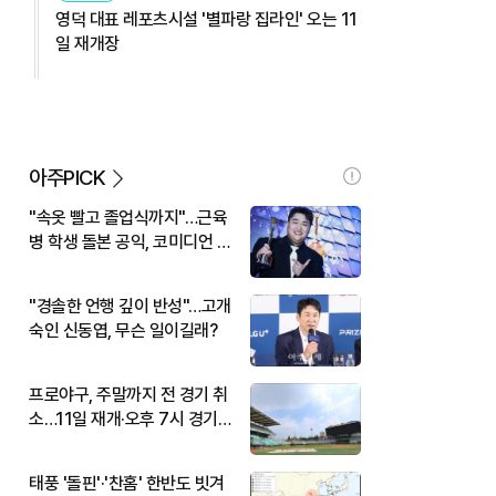
영덕 대표 레포츠시설 '별파랑 집라인' 오는 11
일 재개장
아주PICK
"속옷 빨고 졸업식까지"…근육
병 학생 돌본 공익, 코미디언 김
규원이었다
"경솔한 언행 깊이 반성"…고개
숙인 신동엽, 무슨 일이길래?
프로야구, 주말까지 전 경기 취
소…11일 재개·오후 7시 경기
시작
태풍 '돌핀'·'찬홈' 한반도 빗겨