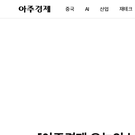
아
중국
AI
산업
재테크
주
경
제