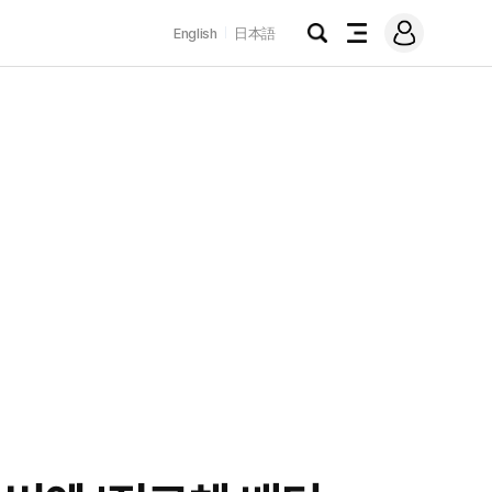
로
English
日本語
그
검
전
인
색
체
메
뉴