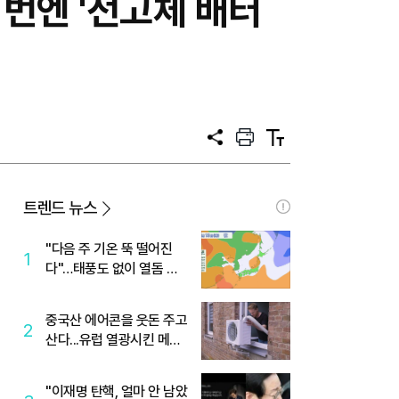
이번엔 '전고체 배터
공
프
텍
유
린
스
트
트
크
기
트렌드 뉴스
"다음 주 기온 뚝 떨어진
1
다"…태풍도 없이 열돔 박
살 낸 '이것'
중국산 에어콘을 웃돈 주고
2
산다...유럽 열광시킨 메이
디
"이재명 탄핵, 얼마 안 남았