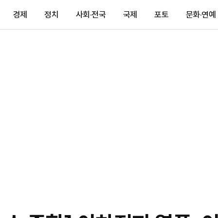
경제
정치
사회·전국
국제
포토
문화·연예