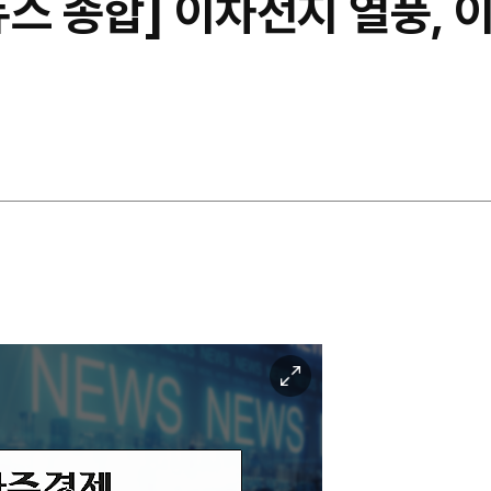
스 종합] 이차전지 열풍, 
이
미
지
확