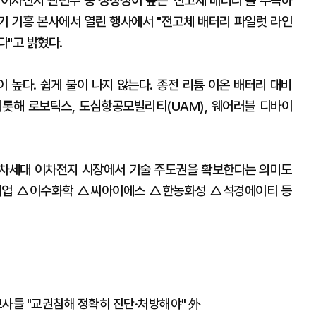
이차전지 관련주 중 성장성이 높은 '전고체 배터리'를 주목하
 경기 기흥 본사에서 열린 행사에서 "전고체 배터리 파일럿 라인
다"고 밝혔다.
 높다. 쉽게 불이 나지 않는다. 종전 리튬 이온 배터리 대비
비롯해 로보틱스, 도심항공모빌리티(UAM), 웨어러블 디바이
 차세대 이차전지 시장에서 기술 주도권을 확보한다는 의미도
화기업 △이수화학 △씨아이에스 △한농화성 △석경에이티 등
 교사들 "교권침해 정확히 진단·처방해야" 外