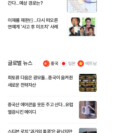
간다…예상 경로는?
이재룡 재판行…다시 떠오른
연예계 '사고 후 미조치' 사례
글로벌 뉴스
중국
일본
베트남
희토류 다음은 광모듈…중국이 움켜쥔
새로운 전략자산
중국산 에어콘을 웃돈 주고 산다...유럽
열광시킨 메이디
스티븐 로치 '과거의 홍콩'은 끝났지만