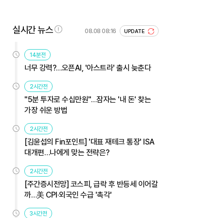
실시간 뉴스
08.08 08:16
UPDATE
14분전
너무 강력?…오픈AI, '아스트라' 출시 늦춘다
2시간전
"5분 투자로 수십만원"…잠자는 '내 돈' 찾는
가장 쉬운 방법
2시간전
[김윤섭의 Fin포인트] '대표 재테크 통장' ISA
대개편…나에게 맞는 전략은?
2시간전
[주간증시전망] 코스피, 급락 후 반등세 이어갈
까…美 CPI·외국인 수급 '촉각'
3시간전