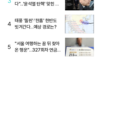
3
다"...'윤석열 탄핵' 맞힌 무
당, '성지글' 등장
태풍 '돌핀'·'찬홈' 한반도
4
빗겨간다…예상 경로는?
"서울 여행하는 꿈 뒤 찾아
5
온 행운"…327회차 연금
복권720+ 당첨번호조회
주목