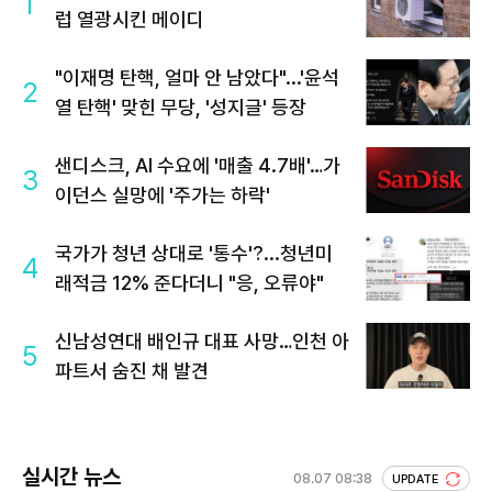
1
럽 열광시킨 메이디
"이재명 탄핵, 얼마 안 남았다"...'윤석
2
열 탄핵' 맞힌 무당, '성지글' 등장
샌디스크, AI 수요에 '매출 4.7배'…가
3
이던스 실망에 '주가는 하락'
국가가 청년 상대로 '통수'?...청년미
4
래적금 12% 준다더니 "응, 오류야"
신남성연대 배인규 대표 사망…인천 아
5
파트서 숨진 채 발견
실시간 뉴스
08.07 08:38
UPDATE