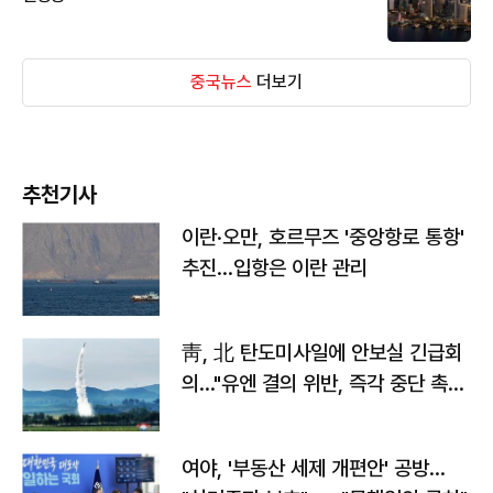
중국뉴스
더보기
추천기사
이란·오만, 호르무즈 '중앙항로 통항'
추진…입항은 이란 관리
靑, 北 탄도미사일에 안보실 긴급회
의…"유엔 결의 위반, 즉각 중단 촉
구"
여야, '부동산 세제 개편안' 공방…