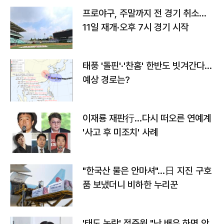
프로야구, 주말까지 전 경기 취소…
11일 재개·오후 7시 경기 시작
태풍 '돌핀'·'찬홈' 한반도 빗겨간다…
예상 경로는?
이재룡 재판行…다시 떠오른 연예계
'사고 후 미조치' 사례
"한국산 물은 안마셔"…日 지진 구호
품 보냈더니 비하한 누리꾼
'태도 논란' 정준원 "난 배우 하면 안