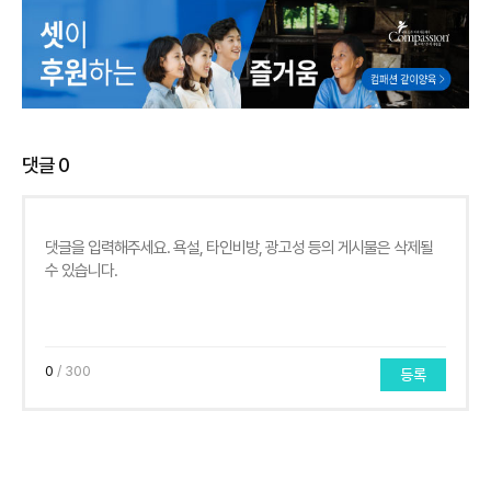
댓글
0
0
/ 300
등록