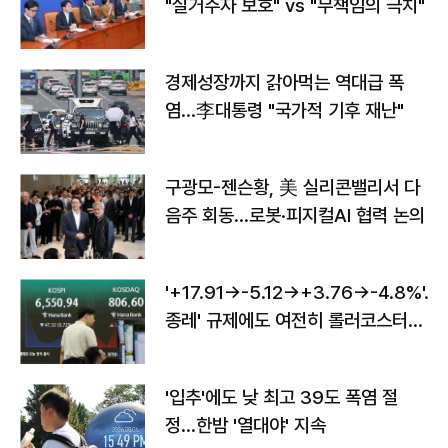
"실거주자 보호" vs "무책임의 극치"
경제성장까지 갉아먹는 역대급 폭
염…李대통령 "국가적 기후 재난"
구광모-젠슨황, 美 실리콘밸리서 다
음주 회동…로봇·피지컬AI 협력 논의
'+17.91→-5.12→+3.76→-4.8%'…'
종레' 규제에도 여전히 롤러코스터
타는 코스피
'입추'에도 낮 최고 39도 폭염 절
정…한밤 '열대야' 지속