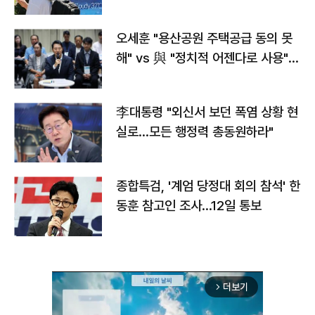
오세훈 "용산공원 주택공급 동의 못
해" vs 與 "정치적 어젠다로 사용"
맞불
李대통령 "외신서 보던 폭염 상황 현
실로…모든 행정력 총동원하라"
종합특검, '계엄 당정대 회의 참석' 한
동훈 참고인 조사...12일 통보
더보기
arrow_forward_ios