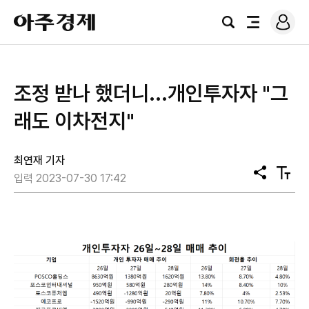
로
아
그
검
전
주
인
색
체
경
메
제
뉴
조정 받나 했더니...개인투자자 "그
래도 이차전지"
최연재 기자
공
텍
입력 2023-07-30 17:42
유
스
트
크
기