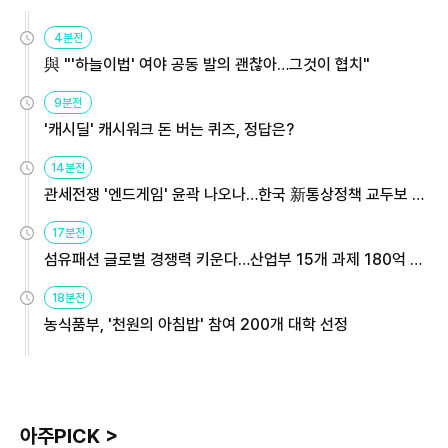
4분전
與 "'하늘이법' 여야 공동 발의 괜찮아…그것이 협치"
9분전
'캐시딜' 캐시워크 돈 버는 퀴즈, 정답은?
14분전
관세전쟁 '엔드게임' 윤곽 나오나…한국 新통상정책 교두보 활
용해야
17분전
섬유패션 글로벌 경쟁력 키운다…산업부 15개 과제 180억 지
원
18분전
농식품부, '천원의 아침밥' 참여 200개 대학 선정
아주PICK >