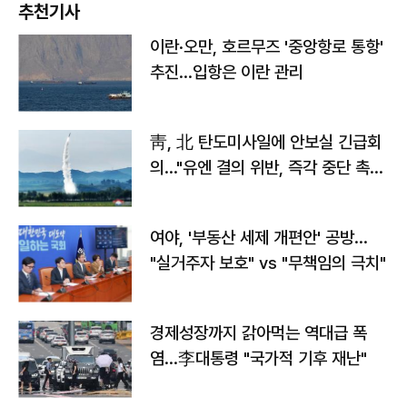
추천기사
이란·오만, 호르무즈 '중앙항로 통항'
추진…입항은 이란 관리
靑, 北 탄도미사일에 안보실 긴급회
의…"유엔 결의 위반, 즉각 중단 촉
구"
여야, '부동산 세제 개편안' 공방…
"실거주자 보호" vs "무책임의 극치"
경제성장까지 갉아먹는 역대급 폭
염…李대통령 "국가적 기후 재난"