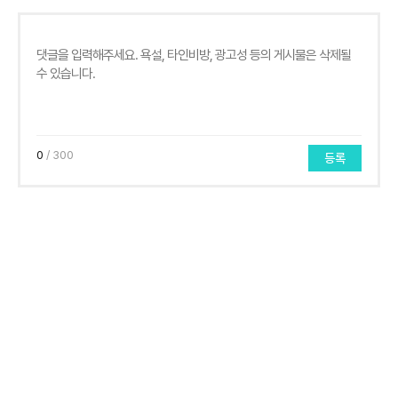
0
/ 300
등록