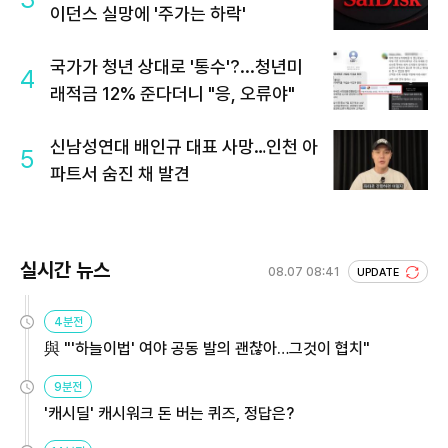
이던스 실망에 '주가는 하락'
국가가 청년 상대로 '통수'?...청년미
4
래적금 12% 준다더니 "응, 오류야"
신남성연대 배인규 대표 사망…인천 아
5
파트서 숨진 채 발견
실시간 뉴스
08.07 08:41
UPDATE
4분전
與 "'하늘이법' 여야 공동 발의 괜찮아…그것이 협치"
9분전
'캐시딜' 캐시워크 돈 버는 퀴즈, 정답은?