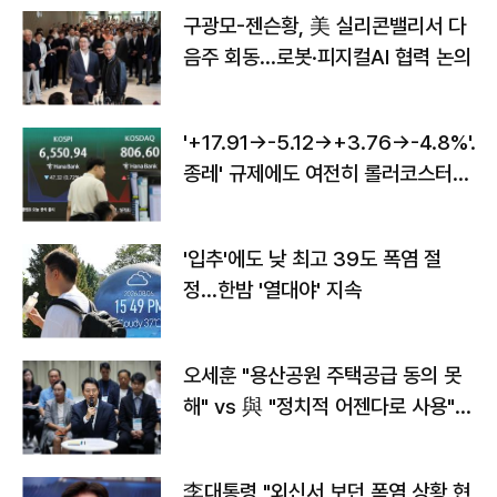
구광모-젠슨황, 美 실리콘밸리서 다
음주 회동…로봇·피지컬AI 협력 논의
'+17.91→-5.12→+3.76→-4.8%'…'
종레' 규제에도 여전히 롤러코스터
타는 코스피
'입추'에도 낮 최고 39도 폭염 절
정…한밤 '열대야' 지속
오세훈 "용산공원 주택공급 동의 못
해" vs 與 "정치적 어젠다로 사용"
맞불
李대통령 "외신서 보던 폭염 상황 현