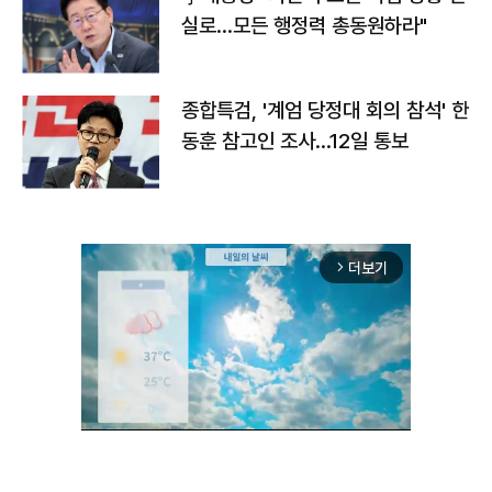
실로…모든 행정력 총동원하라"
종합특검, '계엄 당정대 회의 참석' 한
동훈 참고인 조사...12일 통보
더보기
arrow_forward_ios
Unmute