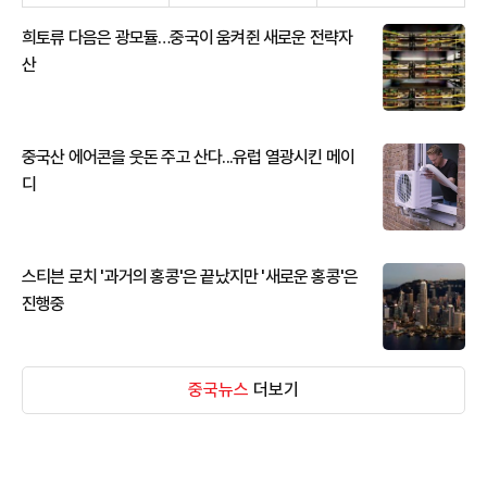
희토류 다음은 광모듈…중국이 움켜쥔 새로운 전략자
산
중국산 에어콘을 웃돈 주고 산다...유럽 열광시킨 메이
디
스티븐 로치 '과거의 홍콩'은 끝났지만 '새로운 홍콩'은
진행중
중국뉴스
더보기