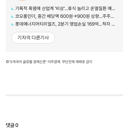
기록적 폭염에 산업계 '비상'…휴식 늘리고 온열질환 예방 총력
코오롱인더, 중간 배당액 600원→900원 상향...주주가치 제고 차원
롯데에너지머티리얼즈, 2분기 영업손실 169억...적자 지속
기자의 다른기사
©'5개국어 글로벌 경제신문' 아주경제. 무단전재·재배포 금지
댓글
0