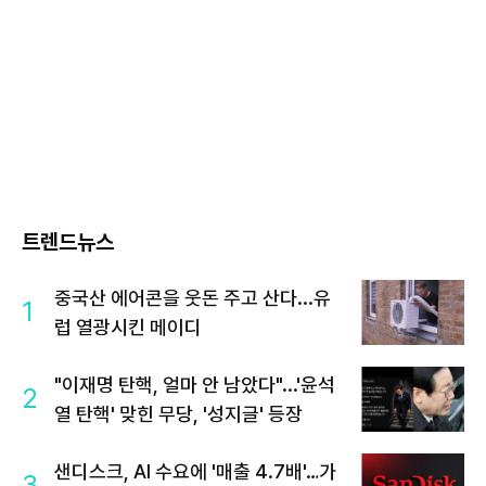
트렌드뉴스
중국산 에어콘을 웃돈 주고 산다...유
1
럽 열광시킨 메이디
"이재명 탄핵, 얼마 안 남았다"...'윤석
2
열 탄핵' 맞힌 무당, '성지글' 등장
샌디스크, AI 수요에 '매출 4.7배'…가
3