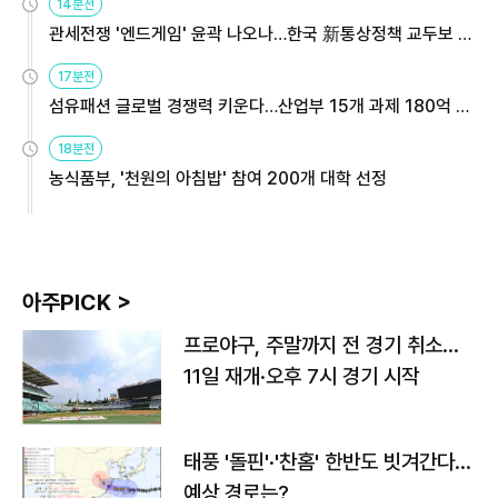
14분전
관세전쟁 '엔드게임' 윤곽 나오나…한국 新통상정책 교두보 활
용해야
17분전
섬유패션 글로벌 경쟁력 키운다…산업부 15개 과제 180억 지
원
18분전
농식품부, '천원의 아침밥' 참여 200개 대학 선정
아주PICK >
프로야구, 주말까지 전 경기 취소…
11일 재개·오후 7시 경기 시작
태풍 '돌핀'·'찬홈' 한반도 빗겨간다…
예상 경로는?