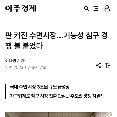
로
아
그
검
전
주
인
색
체
경
메
제
뉴
판 커진 수면시장...기능성 침구 경
쟁 불 붙었다
이나경 기자
공
텍
입력 2023-07-30 17:35
유
스
트
크
기
국내 수면 시장 3조원 규모 급성장
가구업계도 침구 시장 진출 관심..."주도권 경쟁 치열"