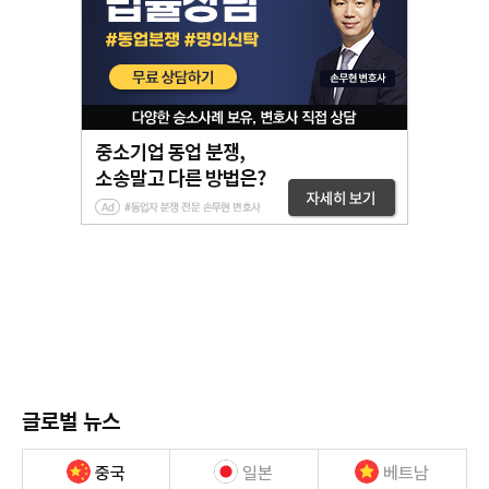
글로벌 뉴스
중국
일본
베트남