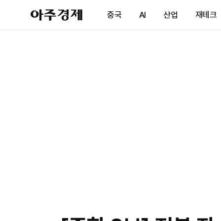
아
중국
AI
산업
재테크
주
경
제