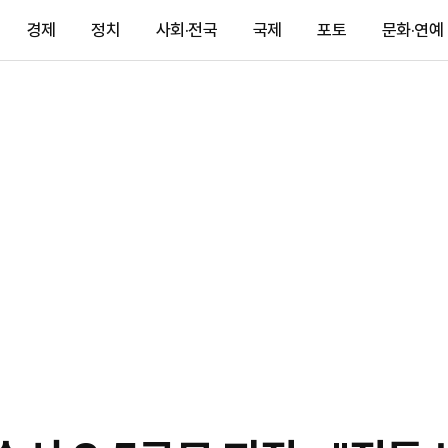
경제
정치
사회·전국
국제
포토
문화·연예