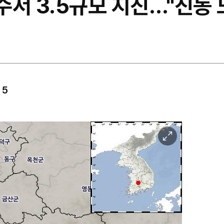
장수서 3.5규모 지진…"진동 
 5
이
미
지
확
대