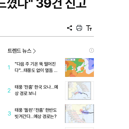
느꼈다" 39건 신고
공
프
텍
유
린
스
트
트
크
기
트렌드 뉴스
"다음 주 기온 뚝 떨어진
1
다"…태풍도 없이 열돔 박
살 낸 '이것'
태풍 '찬홈' 한국 오나…예
2
상 경로 보니
태풍 '돌핀'·'찬홈' 한반도
3
빗겨간다…예상 경로는?