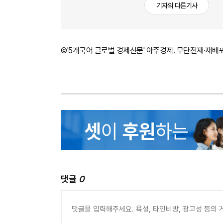
기자의 다른기사
©'5개국어 글로벌 경제신문' 아주경제. 무단전재·재배
댓글
0