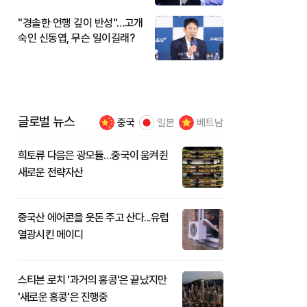
"경솔한 언행 깊이 반성"…고개
숙인 신동엽, 무슨 일이길래?
글로벌 뉴스
중국
일본
베트남
희토류 다음은 광모듈…중국이 움켜쥔
새로운 전략자산
중국산 에어콘을 웃돈 주고 산다...유럽
열광시킨 메이디
스티븐 로치 '과거의 홍콩'은 끝났지만
'새로운 홍콩'은 진행중