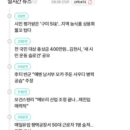
실시간 뉴스
08.09 21:01
UPDATE
3분전
시민 평가받은 '구미 5味'…지역 농식품 상용화
물꼬 텄다
23분전
전 국민 대상 총상금 400만원...김천시, '새 시
민 운동 슬로건' 공모
34분전
후티 반군 "예멘 남서부 모카 주둔 사우디 병력
공습" 주장
51분전
모건스탠리 "메모리 산업 조정 끝나…재진입
매력적"
56분전
매일유업 평택공장서 50대 근로자 1명 숨져…