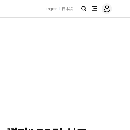
로
English
日本語
그
검
전
인
색
체
메
뉴