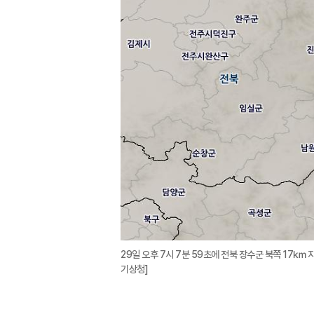
29일 오후 7시 7분 59초에 전북 장수군 북쪽 17㎞ 
기상청]