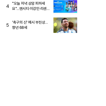
"오늘 저녁 상암 피하세
4
요"…맨시티·이강인·리센느
뜬다, 6호선 혼잡 예상
'축구의 신' 메시 부친상…
5
향년 68세