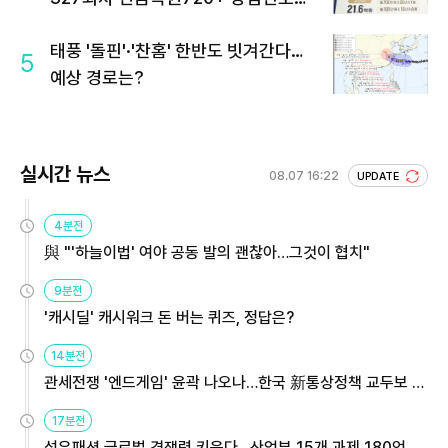
회 주목
태풍 '돌핀'·'찬홈' 한반도 빗겨간다…
5
예상 경로는?
실시간 뉴스
08.07 16:22
UPDATE
4분전
與 "'하늘이법' 여야 공동 발의 괜찮아…그것이 협치"
9분전
'캐시딜' 캐시워크 돈 버는 퀴즈, 정답은?
14분전
관세전쟁 '엔드게임' 윤곽 나오나…한국 新통상정책 교두보 활
용해야
17분전
섬유패션 글로벌 경쟁력 키운다…산업부 15개 과제 180억 지