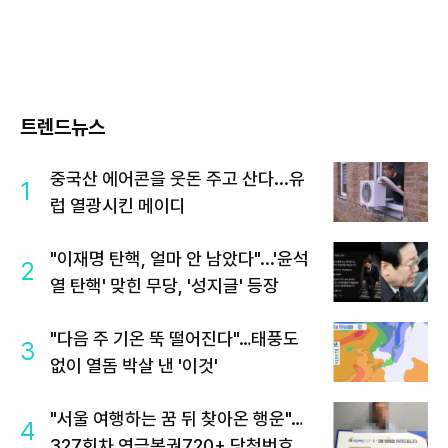
트렌드뉴스
중국산 에어콘을 웃돈 주고 산다...유
1
럽 열광시킨 메이디
"이재명 탄핵, 얼마 안 남았다"...'윤석
2
열 탄핵' 맞힌 무당, '성지글' 등장
"다음 주 기온 뚝 떨어진다"…태풍도
3
없이 열돔 박살 낸 '이것'
"서울 여행하는 꿈 뒤 찾아온 행운"…
4
327회차 연금복권720+ 당첨번호조