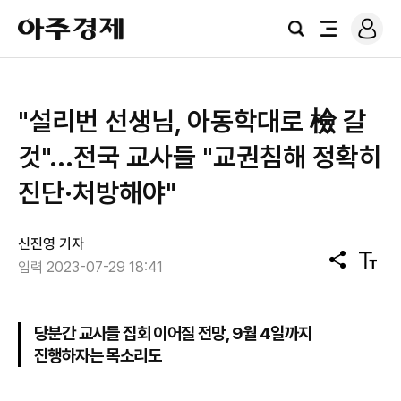
로
아
그
검
전
주
인
색
체
경
메
제
뉴
"설리번 선생님, 아동학대로 檢 갈
것"...전국 교사들 "교권침해 정확히
진단·처방해야"
신진영 기자
공
텍
입력 2023-07-29 18:41
유
스
트
크
기
당분간 교사들 집회 이어질 전망, 9월 4일까지
진행하자는 목소리도