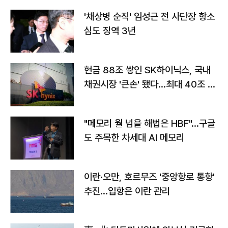
'채상병 순직' 임성근 전 사단장 항소
심도 징역 3년
현금 88조 쌓인 SK하이닉스, 국내
채권시장 '큰손' 됐다…최대 40조 투
자
"메모리 월 넘을 해법은 HBF"…구글
도 주목한 차세대 AI 메모리
이란·오만, 호르무즈 '중앙항로 통항'
추진…입항은 이란 관리