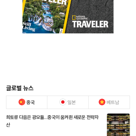
글로벌 뉴스
중국
일본
베트남
희토류 다음은 광모듈…중국이 움켜쥔 새로운 전략자
산