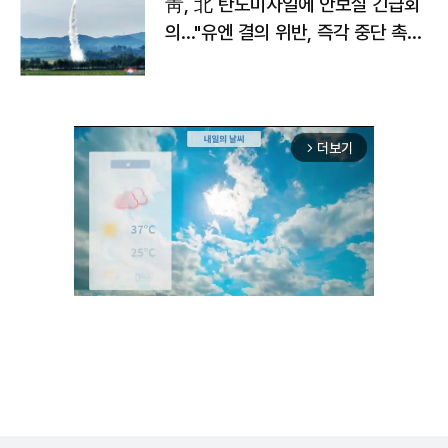
靑, 北 탄도미사일에 안보실 긴급회
의…"유엔 결의 위반, 즉각 중단 촉
구"
더보기
arrow_forward_ios
Unmute