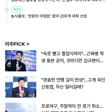
원
18분전
농식품부, '천원의 아침밥' 참여 200개 대학 선정
아주PICK >
"속옷 빨고 졸업식까지"…근육병 학
생 돌본 공익, 코미디언 김규원이었
다
"경솔한 언행 깊이 반성"…고개 숙인
신동엽, 무슨 일이길래?
프로야구, 주말까지 전 경기 취소…