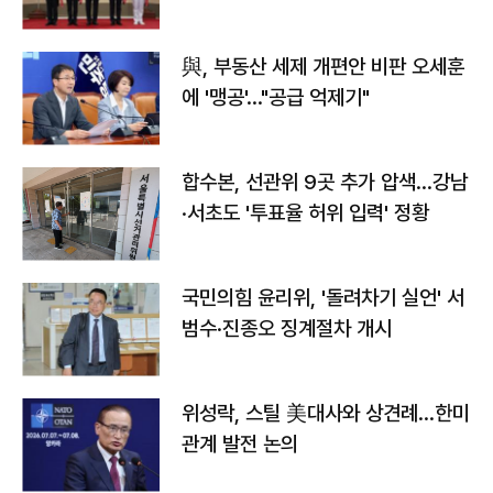
與, 부동산 세제 개편안 비판 오세훈
에 '맹공'…"공급 억제기"
합수본, 선관위 9곳 추가 압색…강남
·서초도 '투표율 허위 입력' 정황
국민의힘 윤리위, '돌려차기 실언' 서
범수·진종오 징계절차 개시
위성락, 스틸 美대사와 상견례…한미
관계 발전 논의