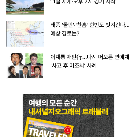
11일 재개·오후 7시 경기 시작
태풍 '돌핀'·'찬홈' 한반도 빗겨간다…
예상 경로는?
이재룡 재판行…다시 떠오른 연예계
'사고 후 미조치' 사례