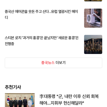
중국산 에어콘을 웃돈 주고 산다...유럽 열광시킨 메이
디
스티븐 로치 '과거의 홍콩'은 끝났지만 '새로운 홍콩'은
진행중
중국뉴스
더보기
추천기사
李대통령 "군, 내란 이후 신뢰 회복
해야…지휘부 헌신해달라"