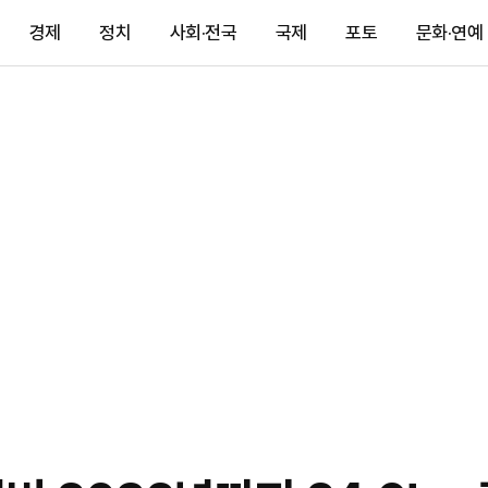
경제
정치
사회·전국
국제
포토
문화·연예