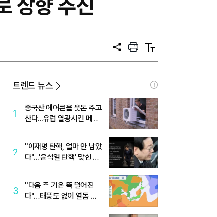
㎞로 상향 추진
공
프
텍
유
린
스
트
트
크
기
트렌드 뉴스
중국산 에어콘을 웃돈 주고
1
산다...유럽 열광시킨 메이
디
"이재명 탄핵, 얼마 안 남았
2
다"...'윤석열 탄핵' 맞힌 무
당, '성지글' 등장
"다음 주 기온 뚝 떨어진
3
다"…태풍도 없이 열돔 박
살 낸 '이것'