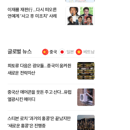
이재룡 재판行…다시 떠오른
연예계 '사고 후 미조치' 사례
글로벌 뉴스
중국
일본
베트남
희토류 다음은 광모듈…중국이 움켜쥔
새로운 전략자산
중국산 에어콘을 웃돈 주고 산다...유럽
열광시킨 메이디
스티븐 로치 '과거의 홍콩'은 끝났지만
'새로운 홍콩'은 진행중