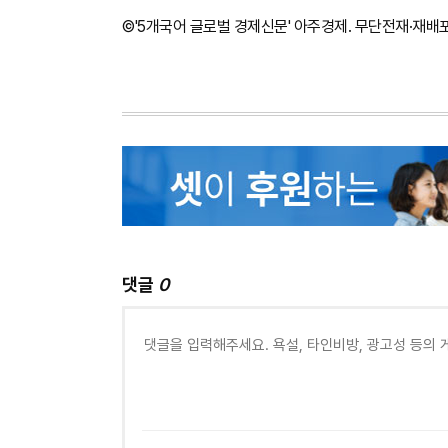
©'5개국어 글로벌 경제신문' 아주경제. 무단전재·재배
댓글
0