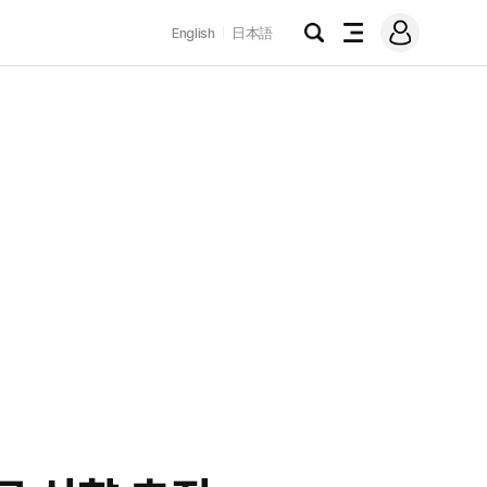
로
English
日本語
그
검
전
인
색
체
메
뉴