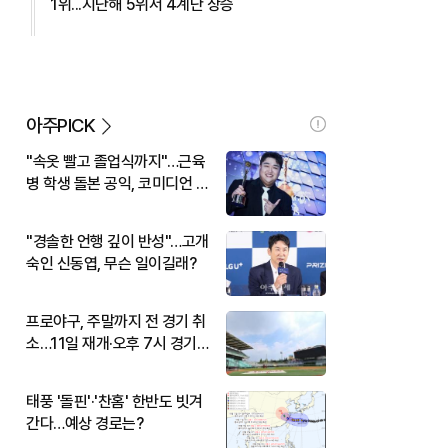
1위...지난해 5위서 4계단 상승
아주PICK
"속옷 빨고 졸업식까지"…근육
병 학생 돌본 공익, 코미디언 김
규원이었다
"경솔한 언행 깊이 반성"…고개
숙인 신동엽, 무슨 일이길래?
프로야구, 주말까지 전 경기 취
소…11일 재개·오후 7시 경기
시작
태풍 '돌핀'·'찬홈' 한반도 빗겨
간다…예상 경로는?