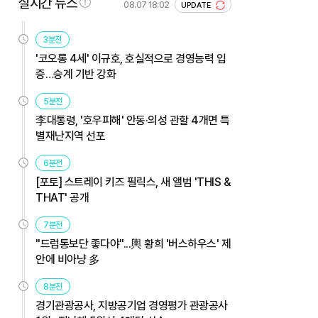
실시간 뉴스
08.07 18:02
UPDATE
3분전
'코오롱 4세' 이규호, 호실적으로 경영능력 입
증…승계 기반 강화
5분전
李대통령, '호우피해' 안동·의성 관할 4개면 특
별재난지역 선포
6분전
[포토] 스트레이 키즈 필릭스, 새 앨범 'THIS &
THAT' 공개
7분전
"드럼통보단 좋다야"...輿 황희 '버스하우스' 제
안에 비아냥 多
8분전
경기관광공사, 지방공기업 경영평가 관광공사