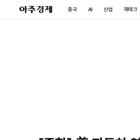
아
중국
AI
산업
재테크
주
경
제