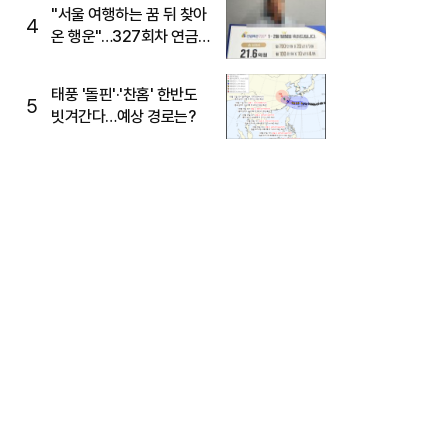
"서울 여행하는 꿈 뒤 찾아
4
온 행운"…327회차 연금
복권720+ 당첨번호조회
주목
태풍 '돌핀'·'찬홈' 한반도
5
빗겨간다…예상 경로는?