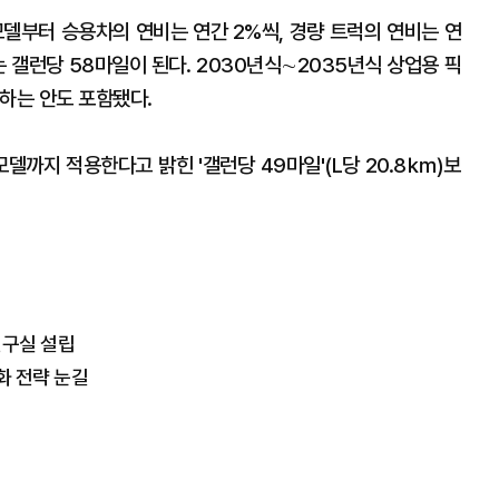
모델부터 승용차의 연비는 연간 2%씩, 경량 트럭의 연비는 연
는 갤런당 58마일이 된다. 2030년식∼2035년식 상업용 픽
하는 안도 포함됐다.
모델까지 적용한다고 밝힌 '갤런당 49마일'(L당 20.8㎞)보
연구실 설립
별화 전략 눈길