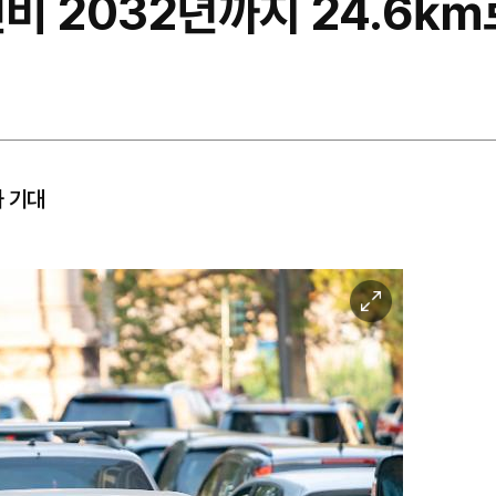
 연비 2032년까지 24.6
과 기대
이
미
지
확
대