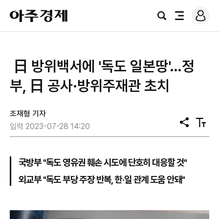
로
아
그
검
전
주
인
색
체
경
메
제
뉴
​ 日 방위백서에 '독도 일본땅'…정
부, 日 공사·방위주재관 초치
조재형 기자
공
텍
입력 2023-07-28 14:20
유
스
트
크
기
국방부 "독도 영유권 훼손 시도에 단호히 대응할 것"
외교부 "독도 부당 주장 반복, 한·일 관계 도움 안돼"