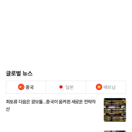
글로벌 뉴스
중국
일본
베트남
희토류 다음은 광모듈…중국이 움켜쥔 새로운 전략자
산