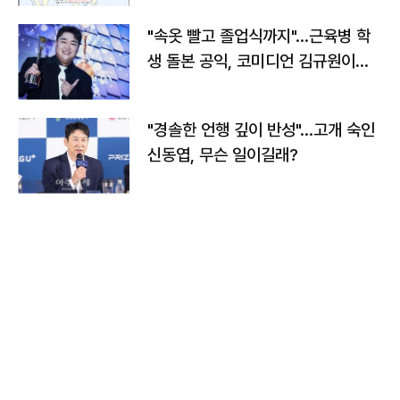
"속옷 빨고 졸업식까지"…근육병 학
생 돌본 공익, 코미디언 김규원이었
다
"경솔한 언행 깊이 반성"…고개 숙인
신동엽, 무슨 일이길래?