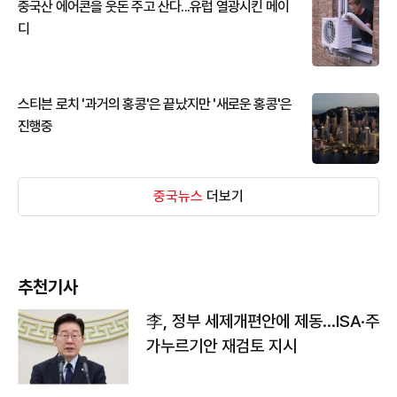
중국산 에어콘을 웃돈 주고 산다...유럽 열광시킨 메이
디
스티븐 로치 '과거의 홍콩'은 끝났지만 '새로운 홍콩'은
진행중
중국뉴스
더보기
추천기사
李, 정부 세제개편안에 제동…ISA·주
가누르기안 재검토 지시