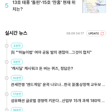
13호 태풍 '돌핀'·15호 '찬홈' 현재 위
5
치는?
실시간 뉴스
08.09 04:17
UPDATE
4분전
與 "'하늘이법' 여야 공동 발의 괜찮아…그것이 협치"
9분전
'캐시딜' 캐시워크 돈 버는 퀴즈, 정답은?
14분전
관세전쟁 '엔드게임' 윤곽 나오나…한국 新통상정책 교두보 활
용해야
17분전
섬유패션 글로벌 경쟁력 키운다…산업부 15개 과제 180억 지
원
18분전