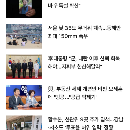
바 위독설 확산"
서울 낮 35도 무더위 계속…동해안
최대 150㎜ 폭우
李대통령 "군, 내란 이후 신뢰 회복
해야…지휘부 헌신해달라"
與, 부동산 세제 개편안 비판 오세훈
에 '맹공'…"공급 억제기"
합수본, 선관위 9곳 추가 압색…강남
·서초도 '투표율 허위 입력' 정황