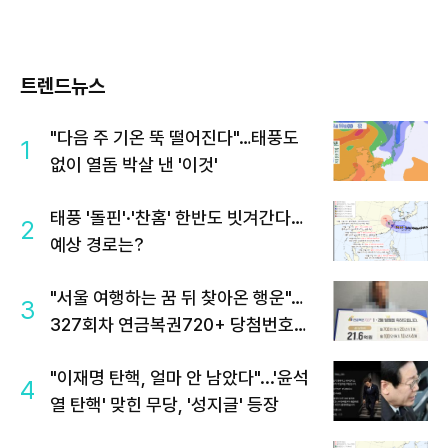
트렌드뉴스
"다음 주 기온 뚝 떨어진다"…태풍도
1
없이 열돔 박살 낸 '이것'
태풍 '돌핀'·'찬홈' 한반도 빗겨간다…
2
예상 경로는?
"서울 여행하는 꿈 뒤 찾아온 행운"…
3
327회차 연금복권720+ 당첨번호조
회 주목
"이재명 탄핵, 얼마 안 남았다"...'윤석
4
열 탄핵' 맞힌 무당, '성지글' 등장