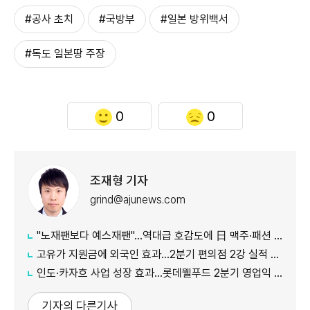
#공사 초치
#국방부
#일본 방위백서
#독도 일본땅 주장
0
0
조재형 기자
grind@ajunews.com
"노재팬보다 예스재팬"…역대급 호감도에 日 맥주·패션 '날개'
고유가 지원금에 외국인 효과…2분기 편의점 2강 실적 날았다
인도·카자흐 사업 성장 효과…롯데웰푸드 2분기 영업익 89%↑
기자의 다른기사