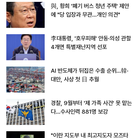
與, 황희 '폐기 버스 청년 주택' 제안
에 "당 입장과 무관…개인 의견"
李대통령, '호우피해' 안동·의성 관할
4개면 특별재난지역 선포
AI 반도체가 뒤집은 수출 순위…韓·
대만, 사상 첫 日 추월
경찰, 9월부터 '제 가족 사건' 못 맡는
다…수사인력 881명 보강
"이란 지도부 내 최고지도자 모즈타