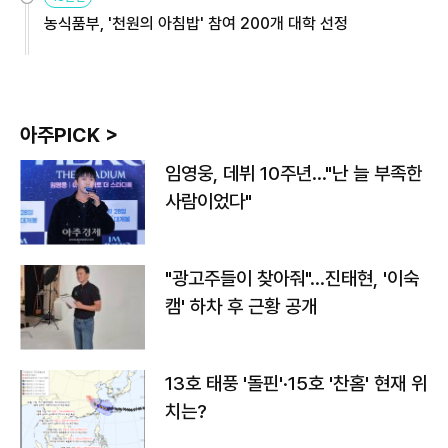
농식품부, '천원의 아침밥' 참여 200개 대학 선정
아주PICK >
임영웅, 데뷔 10주년…"난 늘 부족한
사람이었다"
"광고주들이 찾아줘"…진태현, '이숙
캠' 하차 후 근황 공개
13호 태풍 '돌핀'·15호 '찬홈' 현재 위
치는?