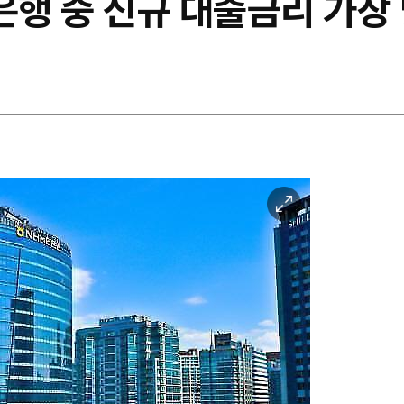
은행 중 신규 대출금리 가장
이
미
지
확
대