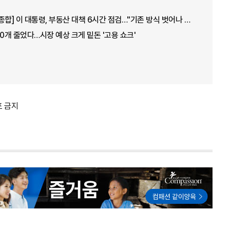
[아주경제 오늘의 뉴스 종합] 이 대통령, 부동산 대책 6시간 점검…"기존 방식 벗어나 과감히 실행" 外
00개 줄었다…시장 예상 크게 밑돈 '고용 쇼크'
포 금지