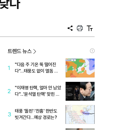
 낮다
공
프
텍
유
린
스
트
트
크
기
트렌드 뉴스
"다음 주 기온 뚝 떨어진
1
다"…태풍도 없이 열돔 박
살 낸 '이것'
"이재명 탄핵, 얼마 안 남았
2
다"...'윤석열 탄핵' 맞힌 무
당, '성지글' 등장
태풍 '돌핀'·'찬홈' 한반도
3
빗겨간다…예상 경로는?