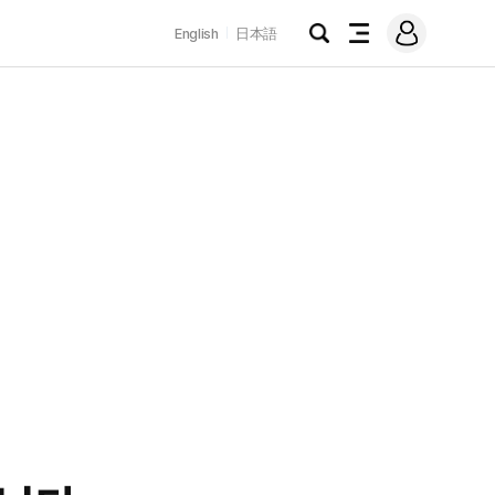
로
English
日本語
그
검
전
인
색
체
메
뉴