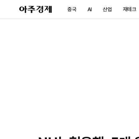
아
중국
AI
산업
재테크
주
경
제