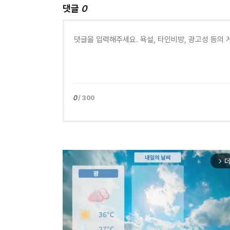
댓글
0
0
/ 300
더
arrow_forward_ios