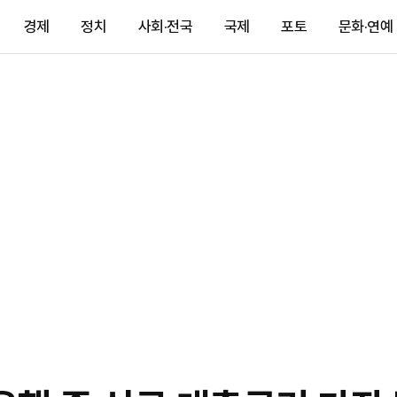
경제
정치
사회·전국
국제
포토
문화·연예