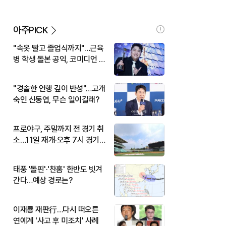
아주PICK
"속옷 빨고 졸업식까지"…근육
병 학생 돌본 공익, 코미디언 김
규원이었다
"경솔한 언행 깊이 반성"…고개
숙인 신동엽, 무슨 일이길래?
프로야구, 주말까지 전 경기 취
소…11일 재개·오후 7시 경기
시작
태풍 '돌핀'·'찬홈' 한반도 빗겨
간다…예상 경로는?
이재룡 재판行…다시 떠오른
연예계 '사고 후 미조치' 사례