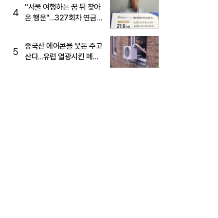
"서울 여행하는 꿈 뒤 찾아
4
온 행운"…327회차 연금
복권720+ 당첨번호조회
주목
중국산 에어콘을 웃돈 주고
5
산다...유럽 열광시킨 메이
디