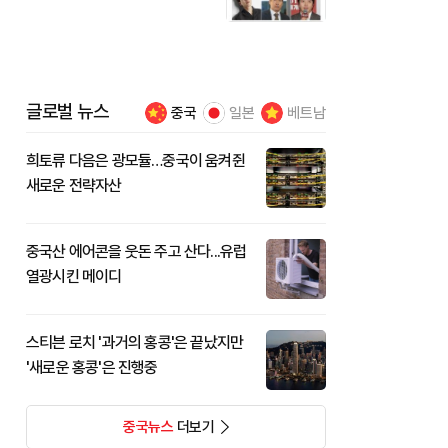
글로벌 뉴스
중국
일본
베트남
희토류 다음은 광모듈…중국이 움켜쥔
새로운 전략자산
중국산 에어콘을 웃돈 주고 산다...유럽
열광시킨 메이디
스티븐 로치 '과거의 홍콩'은 끝났지만
'새로운 홍콩'은 진행중
중국뉴스
더보기