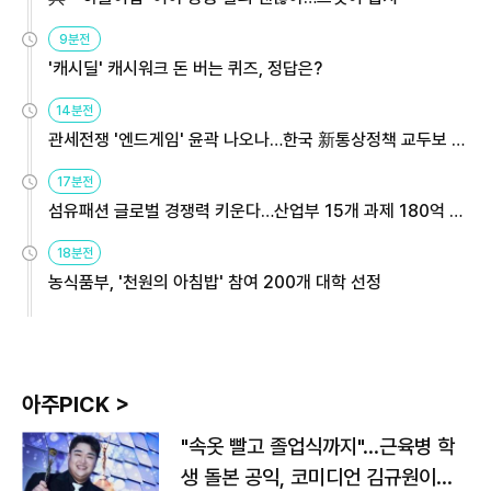
9분전
'캐시딜' 캐시워크 돈 버는 퀴즈, 정답은?
14분전
관세전쟁 '엔드게임' 윤곽 나오나…한국 新통상정책 교두보 활
용해야
17분전
섬유패션 글로벌 경쟁력 키운다…산업부 15개 과제 180억 지
원
18분전
농식품부, '천원의 아침밥' 참여 200개 대학 선정
아주PICK >
"속옷 빨고 졸업식까지"…근육병 학
생 돌본 공익, 코미디언 김규원이었