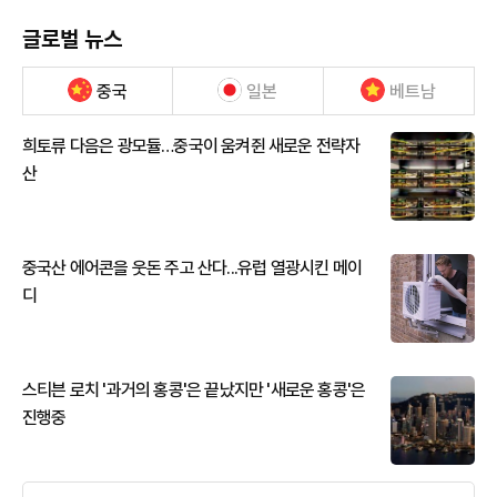
글로벌 뉴스
중국
일본
베트남
희토류 다음은 광모듈…중국이 움켜쥔 새로운 전략자
산
중국산 에어콘을 웃돈 주고 산다...유럽 열광시킨 메이
디
스티븐 로치 '과거의 홍콩'은 끝났지만 '새로운 홍콩'은
진행중