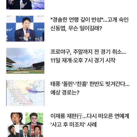
다
"경솔한 언행 깊이 반성"…고개 숙인
신동엽, 무슨 일이길래?
프로야구, 주말까지 전 경기 취소…
11일 재개·오후 7시 경기 시작
태풍 '돌핀'·'찬홈' 한반도 빗겨간다…
예상 경로는?
이재룡 재판行…다시 떠오른 연예계
'사고 후 미조치' 사례