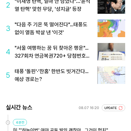
"이재명 탄핵, 얼마 안 남았다"...'윤석
2
열 탄핵' 맞힌 무당, '성지글' 등장
"다음 주 기온 뚝 떨어진다"…태풍도
3
없이 열돔 박살 낸 '이것'
"서울 여행하는 꿈 뒤 찾아온 행운"…
4
327회차 연금복권720+ 당첨번호조
회 주목
태풍 '돌핀'·'찬홈' 한반도 빗겨간다…
5
예상 경로는?
실시간 뉴스
08.07 16:20
UPDATE
4분전
與 "'하늘이법' 여야 공동 발의 괜찮아…그것이 협치"