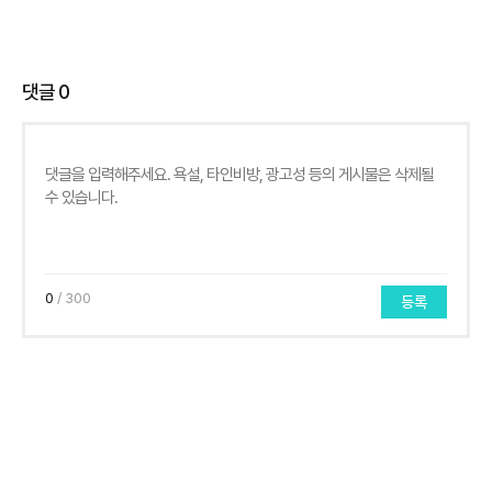
댓글
0
0
/ 300
등록