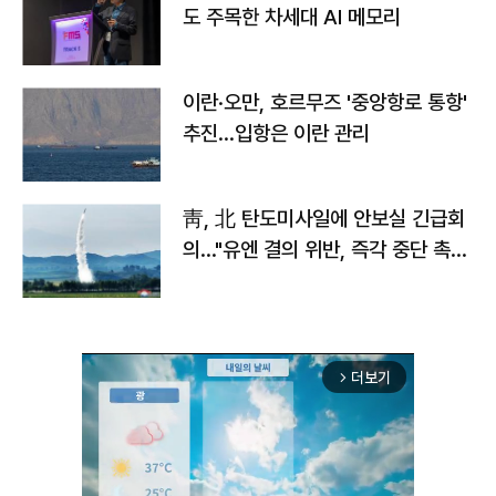
도 주목한 차세대 AI 메모리
이란·오만, 호르무즈 '중앙항로 통항'
추진…입항은 이란 관리
靑, 北 탄도미사일에 안보실 긴급회
의…"유엔 결의 위반, 즉각 중단 촉
구"
더보기
arrow_forward_ios