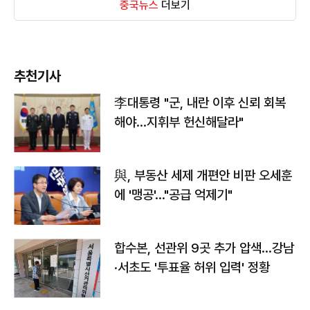
중국뉴스
더보기
추천기사
李대통령 "군, 내란 이후 신뢰 회복
해야…지휘부 헌신해달라"
與, 부동산 세제 개편안 비판 오세훈
에 '맹공'…"공급 억제기"
합수본, 선관위 9곳 추가 압색…강남
·서초도 '투표율 허위 입력' 정황