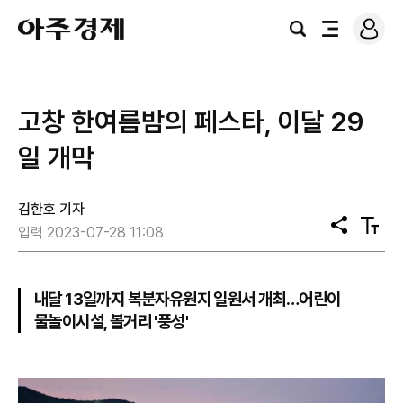
로
아
그
검
전
주
인
색
체
경
메
제
뉴
고창 한여름밤의 페스타, 이달 29
일 개막
김한호 기자
공
텍
입력 2023-07-28 11:08
유
스
트
크
기
내달 13일까지 복분자유원지 일원서 개최…어린이
물놀이시설, 볼거리 '풍성'