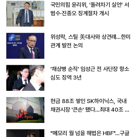
국민의힘 윤리위, '돌려차기 실언' 서
범수·진종오 징계절차 개시
위성락, 스틸 美대사와 상견례…한미
관계 발전 논의
'채상병 순직' 임성근 전 사단장 항소
심도 징역 3년
현금 88조 쌓인 SK하이닉스, 국내
채권시장 '큰손' 됐다…최대 40조 투
자
"메모리 월 넘을 해법은 HBF"…구글