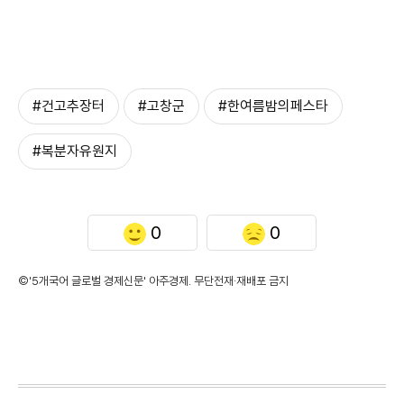
#건고추장터
#고창군
#한여름밤의페스타
#복분자유원지
0
0
©'5개국어 글로벌 경제신문' 아주경제. 무단전재·재배포 금지