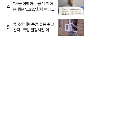
"서울 여행하는 꿈 뒤 찾아
4
온 행운"…327회차 연금
복권720+ 당첨번호조회
주목
중국산 에어콘을 웃돈 주고
5
산다...유럽 열광시킨 메이
디