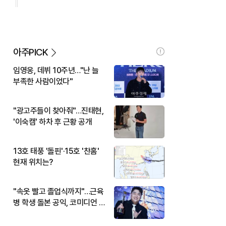
아주PICK
임영웅, 데뷔 10주년…"난 늘
부족한 사람이었다"
"광고주들이 찾아줘"…진태현,
'이숙캠' 하차 후 근황 공개
13호 태풍 '돌핀'·15호 '찬홈'
현재 위치는?
"속옷 빨고 졸업식까지"…근육
병 학생 돌본 공익, 코미디언 김
규원이었다