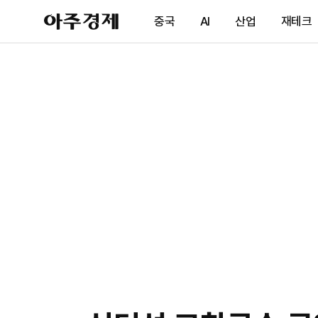
아
중국
AI
산업
재테크
주
경
제