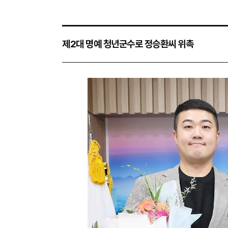
제2대 명예 청년군수로 정승환씨 위촉