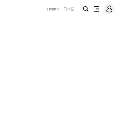
로
English
日本語
그
검
전
인
색
체
메
뉴