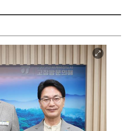
이
미
지
확
대