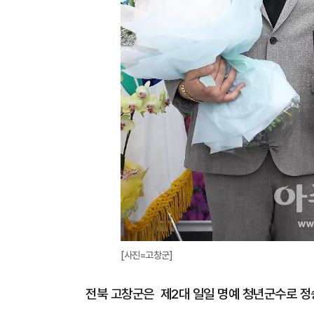
[사진=고창군]
전북 고창군은 제2대 일일 명예 청년군수로 정승