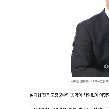
심덕섭 고창군수[사진=고창군
심덕섭 전북 고창군수의 공약이 차질없이 이행되