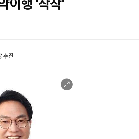
이행 '착착'
상 추진
이
미
지
확
대