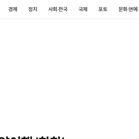
경제
정치
사회·전국
국제
포토
문화·연예