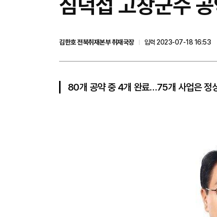
심덕섭 고창군수 공약
김한호 전북취재본부 취재국장
입력 2023-07-18 16:53
80개 공약 중 4개 완료…75개 사업은 정