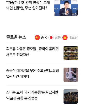
"경솔한 언행 깊이 반성"…고개
숙인 신동엽, 무슨 일이길래?
글로벌 뉴스
중국
일본
베트남
희토류 다음은 광모듈…중국이 움켜쥔
새로운 전략자산
중국산 에어콘을 웃돈 주고 산다...유럽
열광시킨 메이디
스티븐 로치 '과거의 홍콩'은 끝났지만
'새로운 홍콩'은 진행중