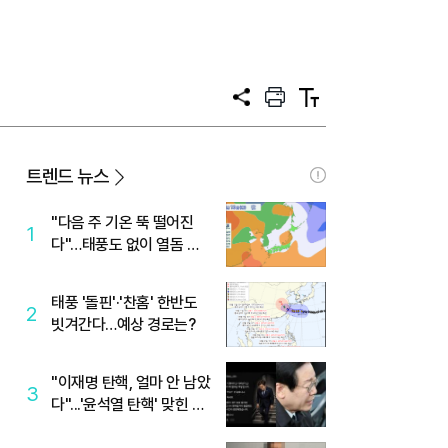
공
프
텍
유
린
스
트
트
크
기
트렌드 뉴스
"다음 주 기온 뚝 떨어진
1
다"…태풍도 없이 열돔 박
살 낸 '이것'
태풍 '돌핀'·'찬홈' 한반도
2
빗겨간다…예상 경로는?
"이재명 탄핵, 얼마 안 남았
3
다"...'윤석열 탄핵' 맞힌 무
당, '성지글' 등장