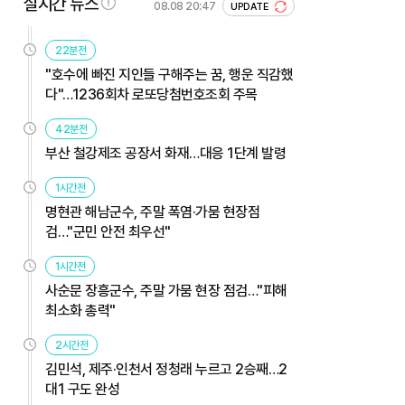
실시간 뉴스
08.08 20:47
UPDATE
22분전
"호수에 빠진 지인들 구해주는 꿈, 행운 직감했
다"…1236회차 로또당첨번호조회 주목
42분전
부산 철강제조 공장서 화재…대응 1단계 발령
1시간전
명현관 해남군수, 주말 폭염·가뭄 현장점
검…"군민 안전 최우선"
1시간전
사순문 장흥군수, 주말 가뭄 현장 점검…"피해
최소화 총력"
2시간전
김민석, 제주·인천서 정청래 누르고 2승째…2
대1 구도 완성