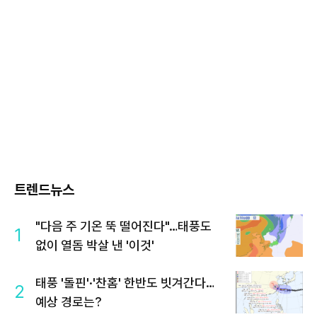
트렌드뉴스
"다음 주 기온 뚝 떨어진다"…태풍도
1
없이 열돔 박살 낸 '이것'
태풍 '돌핀'·'찬홈' 한반도 빗겨간다…
2
예상 경로는?