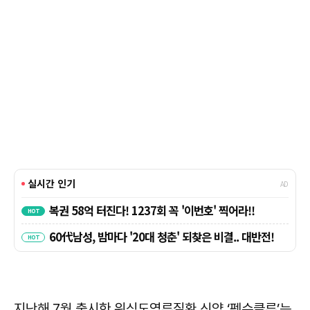
지난해 7월 출시한 위식도역류질환 신약 ‘펙수클루’는