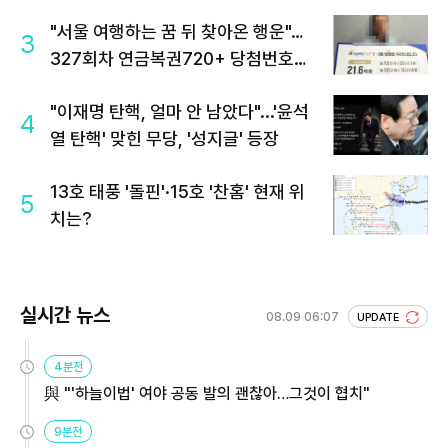
"서울 여행하는 꿈 뒤 찾아온 행운"…
3
327회차 연금복권720+ 당첨번호조
회 주목
"이재명 탄핵, 얼마 안 남았다"...'윤석
4
열 탄핵' 맞힌 무당, '성지글' 등장
13호 태풍 '돌핀'·15호 '찬홈' 현재 위
5
치는?
실시간 뉴스
08.09 06:07
UPDATE
4분전
與 "'하늘이법' 여야 공동 발의 괜찮아…그것이 협치"
9분전