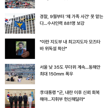
경찰, 9월부터 '제 가족 사건' 못 맡는
다…수사인력 881명 보강
"이란 지도부 내 최고지도자 모즈타
바 위독설 확산"
서울 낮 35도 무더위 계속…동해안
최대 150㎜ 폭우
李대통령 "군, 내란 이후 신뢰 회복
해야…지휘부 헌신해달라"