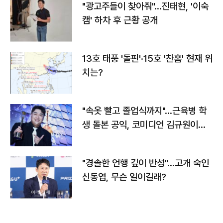
"광고주들이 찾아줘"…진태현, '이숙
캠' 하차 후 근황 공개
13호 태풍 '돌핀'·15호 '찬홈' 현재 위
치는?
"속옷 빨고 졸업식까지"…근육병 학
생 돌본 공익, 코미디언 김규원이었
다
"경솔한 언행 깊이 반성"…고개 숙인
신동엽, 무슨 일이길래?