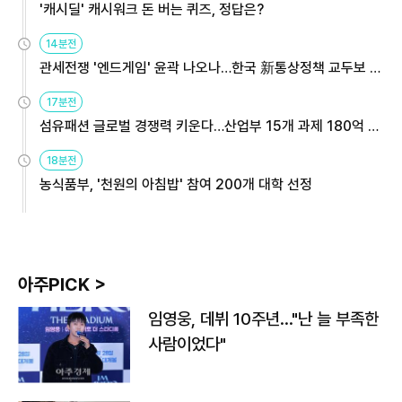
'캐시딜' 캐시워크 돈 버는 퀴즈, 정답은?
14분전
관세전쟁 '엔드게임' 윤곽 나오나…한국 新통상정책 교두보 활
용해야
17분전
섬유패션 글로벌 경쟁력 키운다…산업부 15개 과제 180억 지
원
18분전
농식품부, '천원의 아침밥' 참여 200개 대학 선정
아주PICK >
임영웅, 데뷔 10주년…"난 늘 부족한
사람이었다"