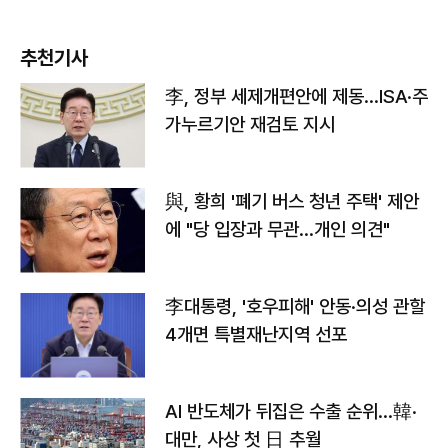
추천기사
李, 정부 세제개편안에 제동…ISA·주
가누르기안 재검토 지시
與, 황희 '폐기 버스 청년 주택' 제안
에 "당 입장과 무관…개인 의견"
李대통령, '호우피해' 안동·의성 관할
4개면 특별재난지역 선포
AI 반도체가 뒤집은 수출 순위…韓·
대만, 사상 첫 日 추월