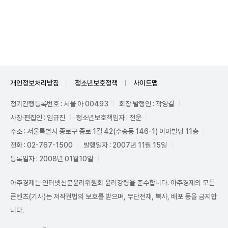
Unmute
개인정보처리방침
청소년보호정책
사이트맵
정기간행등록번호 : 서울 아 00493
회장·발행인 : 곽영길
사장·편집인 : 임규진
청소년보호책임자 : 전운
주소 : 서울특별시 종로구 종로 1길 42(수송동 146-1) 이마빌딩 11층
전화 : 02-767-1500
발행일자 : 2007년 11월 15일
등록일자 : 2008년 01월10일
아주경제는 인터넷신문윤리위원회 윤리강령을 준수합니다. 아주경제의 모든
콘텐츠(기사)는 저작권법의 보호를 받으며, 무단전재, 복사, 배포 등을 금지합
니다.