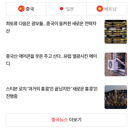
중국
일본
베트남
희토류 다음은 광모듈…중국이 움켜쥔 새로운 전략자
산
중국산 에어콘을 웃돈 주고 산다...유럽 열광시킨 메이
디
스티븐 로치 '과거의 홍콩'은 끝났지만 '새로운 홍콩'은
진행중
중국뉴스
더보기