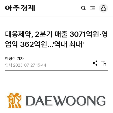
로
아
그
검
전
주
인
색
체
경
메
제
뉴
대웅제약, 2분기 매출 3071억원·영
업익 362억원…'역대 최대'
한성주 기자
공
텍
입력 2023-07-27 15:44
유
스
트
크
기