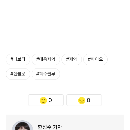
#나보타
#대웅제약
#제약
#바이오
#엔블로
#펙수클루
0
0
한성주 기자