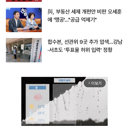
與, 부동산 세제 개편안 비판 오세훈
에 '맹공'…"공급 억제기"
합수본, 선관위 9곳 추가 압색…강남
·서초도 '투표율 허위 입력' 정황
더보기
arrow_forward_ios