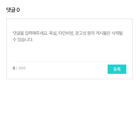
댓글
0
0
/ 300
등록