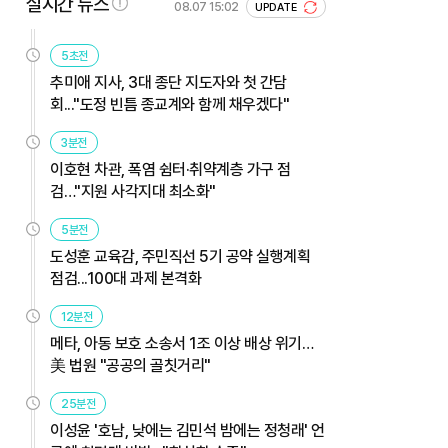
실시간 뉴스
08.07 15:02
UPDATE
5초전
추미애 지사, 3대 종단 지도자와 첫 간담
회..."도정 빈틈 종교계와 함께 채우겠다"
3분전
이호현 차관, 폭염 쉼터·취약계층 가구 점
검…"지원 사각지대 최소화"
5분전
도성훈 교육감, 주민직선 5기 공약 실행계획
점검...100대 과제 본격화
12분전
메타, 아동 보호 소송서 1조 이상 배상 위기…
美 법원 "공공의 골칫거리"
25분전
이성윤 '호남, 낮에는 김민석 밤에는 정청래' 언