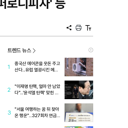
퍼로니피자' 등
공
프
텍
유
린
스
트
트
크
기
트렌드 뉴스
중국산 에어콘을 웃돈 주고
1
산다...유럽 열광시킨 메이
디
"이재명 탄핵, 얼마 안 남았
2
다"...'윤석열 탄핵' 맞힌 무
당, '성지글' 등장
"서울 여행하는 꿈 뒤 찾아
3
온 행운"…327회차 연금
복권720+ 당첨번호조회