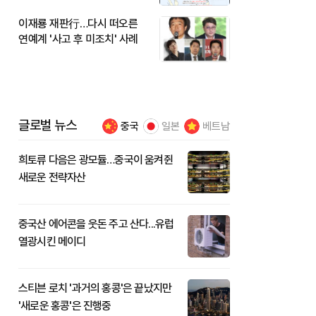
이재룡 재판行…다시 떠오른
연예계 '사고 후 미조치' 사례
글로벌 뉴스
중국
일본
베트남
희토류 다음은 광모듈…중국이 움켜쥔
새로운 전략자산
중국산 에어콘을 웃돈 주고 산다...유럽
열광시킨 메이디
스티븐 로치 '과거의 홍콩'은 끝났지만
'새로운 홍콩'은 진행중