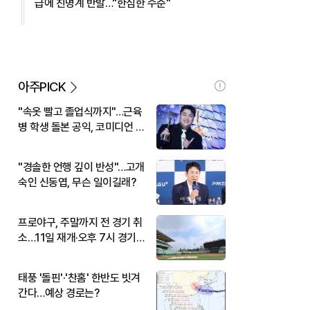
급에 친명계 반발…"한심한 수준"
아주PICK
"속옷 빨고 졸업식까지"…근육
병 학생 돌본 공익, 코미디언 김
규원이었다
"경솔한 언행 깊이 반성"…고개
숙인 신동엽, 무슨 일이길래?
프로야구, 주말까지 전 경기 취
소…11일 재개·오후 7시 경기
시작
태풍 '돌핀'·'찬홈' 한반도 빗겨
간다…예상 경로는?