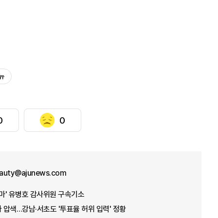
뉴
0
0
eauty@ajunews.com
무마' 유병호 감사위원 구속기소
가 압색…강남·서초도 '투표율 허위 입력' 정황