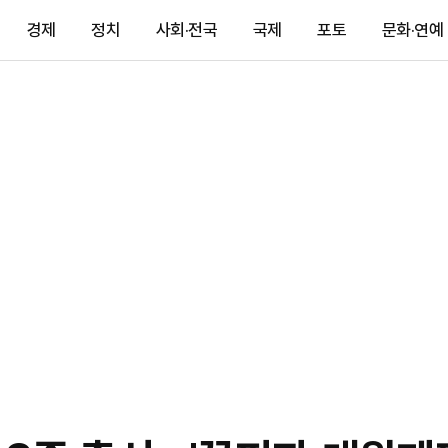
경제
정치
사회·전국
국제
포토
문화·연예