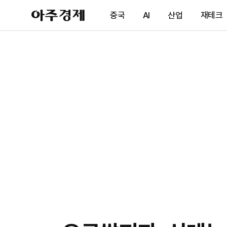
아
중국
AI
산업
재테크
주
경
제