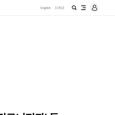
로
English
日本語
그
검
전
인
색
체
메
뉴