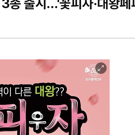
 3종 출시…'꽃피자·대왕페
이
미
지
확
대