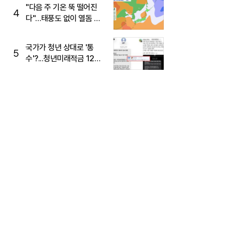
주목
"다음 주 기온 뚝 떨어진
4
다"…태풍도 없이 열돔 박
살 낸 '이것'
국가가 청년 상대로 '통
5
수'?...청년미래적금 12%
준다더니 "응, 오류야"