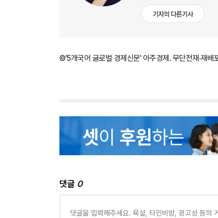
기자의 다른기사
©'5개국어 글로벌 경제신문' 아주경제. 무단전재·재배
댓글
0