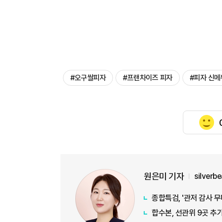
#오구쌀피자
#프랜차이즈 피자
#피자 신메
원은미 기자
silverb
종합특검, '관저 감사 
합수본, 선관위 9곳 추