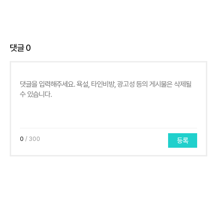
댓글
0
0
/ 300
등록