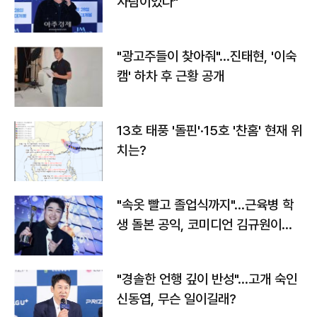
사람이었다"
"광고주들이 찾아줘"…진태현, '이숙
캠' 하차 후 근황 공개
13호 태풍 '돌핀'·15호 '찬홈' 현재 위
치는?
"속옷 빨고 졸업식까지"…근육병 학
생 돌본 공익, 코미디언 김규원이었
다
"경솔한 언행 깊이 반성"…고개 숙인
신동엽, 무슨 일이길래?