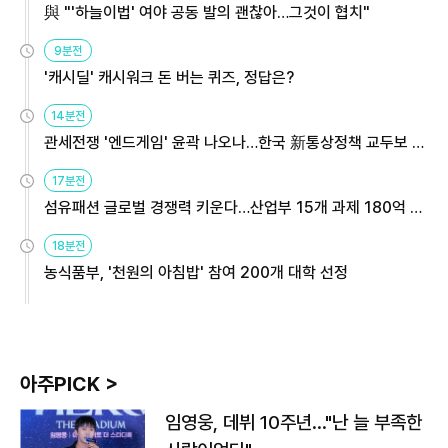
與 "'하늘이법' 여야 공동 발의 괜찮아…그것이 협치"
9분전
'캐시딜' 캐시워크 돈 버는 퀴즈, 정답은?
14분전
관세전쟁 '엔드게임' 윤곽 나오나…한국 新통상정책 교두보 활
용해야
17분전
섬유패션 글로벌 경쟁력 키운다…산업부 15개 과제 180억 지
원
18분전
농식품부, '천원의 아침밥' 참여 200개 대학 선정
아주PICK >
임영웅, 데뷔 10주년…"난 늘 부족한