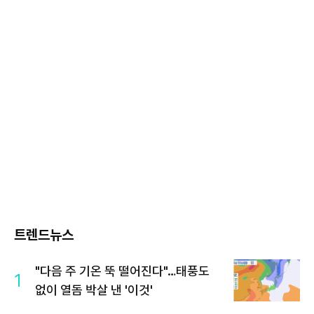
트렌드뉴스
"다음 주 기온 뚝 떨어진다"…태풍도
1
없이 열돔 박살 낸 '이것'