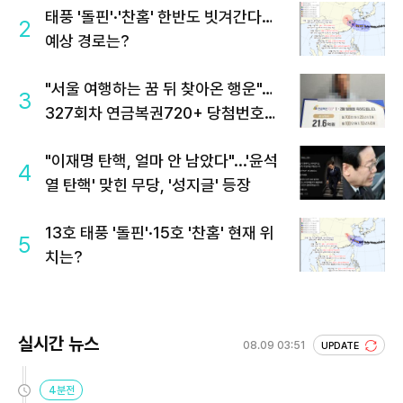
태풍 '돌핀'·'찬홈' 한반도 빗겨간다…
2
예상 경로는?
"서울 여행하는 꿈 뒤 찾아온 행운"…
3
327회차 연금복권720+ 당첨번호조
회 주목
"이재명 탄핵, 얼마 안 남았다"...'윤석
4
열 탄핵' 맞힌 무당, '성지글' 등장
13호 태풍 '돌핀'·15호 '찬홈' 현재 위
5
치는?
실시간 뉴스
08.09 03:51
UPDATE
4분전