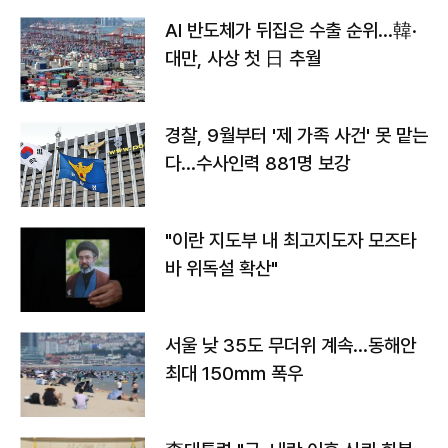
AI 반도체가 뒤집은 수출 순위…韓·
대만, 사상 첫 日 추월
경찰, 9월부터 '제 가족 사건' 못 맡는
다…수사인력 881명 보강
"이란 지도부 내 최고지도자 모즈타
바 위독설 확산"
서울 낮 35도 무더위 계속…동해안
최대 150㎜ 폭우