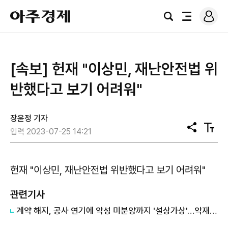
로
아
그
검
전
주
인
색
체
경
메
제
뉴
[속보] 헌재 "이상민, 재난안전법 위
반했다고 보기 어려워"
장윤정 기자
공
텍
입력 2023-07-25 14:21
유
스
트
크
기
헌재 "이상민, 재난안전법 위반했다고 보기 어려워"
관련기사
​계약 해지, 공사 연기에 악성 미분양까지 '설상가상'…악재 잇따르는 '대원' 어쩌나