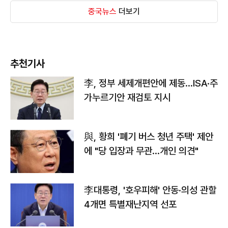
중국뉴스
더보기
추천기사
李, 정부 세제개편안에 제동…ISA·주
가누르기안 재검토 지시
與, 황희 '폐기 버스 청년 주택' 제안
에 "당 입장과 무관…개인 의견"
李대통령, '호우피해' 안동·의성 관할
4개면 특별재난지역 선포