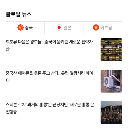
글로벌 뉴스
중국
일본
베트남
희토류 다음은 광모듈…중국이 움켜쥔 새로운 전략자
산
중국산 에어콘을 웃돈 주고 산다...유럽 열광시킨 메이
디
스티븐 로치 '과거의 홍콩'은 끝났지만 '새로운 홍콩'은
진행중