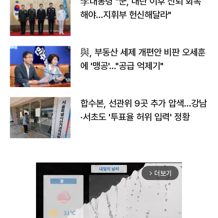
李대통령 "군, 내란 이후 신뢰 회복
해야…지휘부 헌신해달라"
與, 부동산 세제 개편안 비판 오세훈
에 '맹공'…"공급 억제기"
합수본, 선관위 9곳 추가 압색…강남
·서초도 '투표율 허위 입력' 정황
더보기
arrow_forward_ios