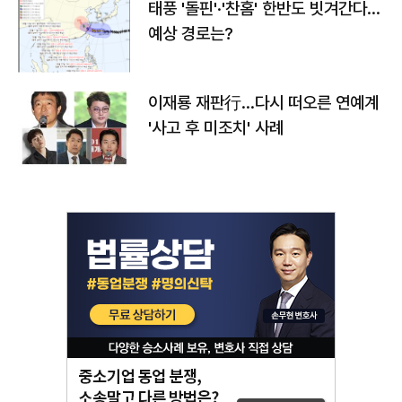
태풍 '돌핀'·'찬홈' 한반도 빗겨간다…
예상 경로는?
이재룡 재판行…다시 떠오른 연예계
'사고 후 미조치' 사례