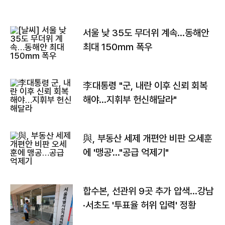
서울 낮 35도 무더위 계속…동해안
최대 150㎜ 폭우
李대통령 "군, 내란 이후 신뢰 회복
해야…지휘부 헌신해달라"
與, 부동산 세제 개편안 비판 오세훈
에 '맹공'…"공급 억제기"
합수본, 선관위 9곳 추가 압색…강남
·서초도 '투표율 허위 입력' 정황