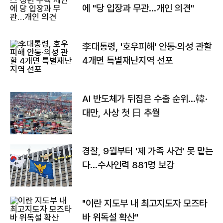
에 "당 입장과 무관…개인 의견"
李대통령, '호우피해' 안동·의성 관할
4개면 특별재난지역 선포
AI 반도체가 뒤집은 수출 순위…韓·
대만, 사상 첫 日 추월
경찰, 9월부터 '제 가족 사건' 못 맡는
다…수사인력 881명 보강
"이란 지도부 내 최고지도자 모즈타
바 위독설 확산"