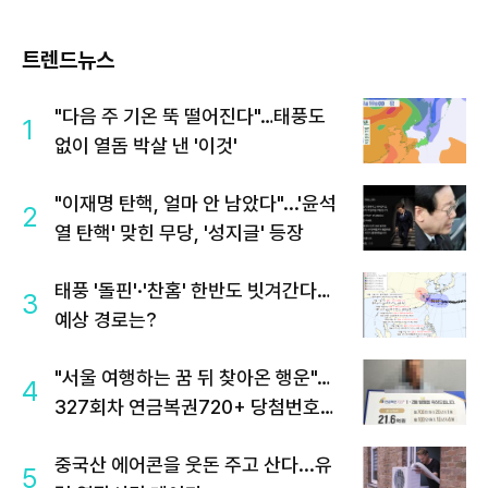
트렌드뉴스
"다음 주 기온 뚝 떨어진다"…태풍도
1
없이 열돔 박살 낸 '이것'
"이재명 탄핵, 얼마 안 남았다"...'윤석
2
열 탄핵' 맞힌 무당, '성지글' 등장
태풍 '돌핀'·'찬홈' 한반도 빗겨간다…
3
예상 경로는?
"서울 여행하는 꿈 뒤 찾아온 행운"…
4
327회차 연금복권720+ 당첨번호조
회 주목
중국산 에어콘을 웃돈 주고 산다...유
5