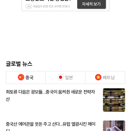
글로벌 뉴스
중국
일본
베트남
희토류 다음은 광모듈…중국이 움켜쥔 새로운 전략자
산
중국산 에어콘을 웃돈 주고 산다...유럽 열광시킨 메이