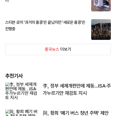
디
스티븐 로치 '과거의 홍콩'은 끝났지만 '새로운 홍콩'은
진행중
중국뉴스
더보기
추천기사
李, 정부 세제개편안에 제동…ISA·주
가누르기안 재검토 지시
與, 황희 '폐기 버스 청년 주택' 제안