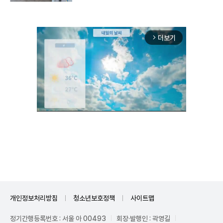
더보기
arrow_forward_ios
Unmute
개인정보처리방침
청소년보호정책
사이트맵
정기간행등록번호 : 서울 아 00493
회장·발행인 : 곽영길