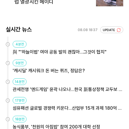
럽 열광시킨 메이디
실시간 뉴스
08.08 18:37
UPDATE
4분전
與 "'하늘이법' 여야 공동 발의 괜찮아…그것이 협치"
9분전
'캐시딜' 캐시워크 돈 버는 퀴즈, 정답은?
14분전
관세전쟁 '엔드게임' 윤곽 나오나…한국 新통상정책 교두보 활
용해야
17분전
섬유패션 글로벌 경쟁력 키운다…산업부 15개 과제 180억 지
원
18분전
농식품부, '천원의 아침밥' 참여 200개 대학 선정