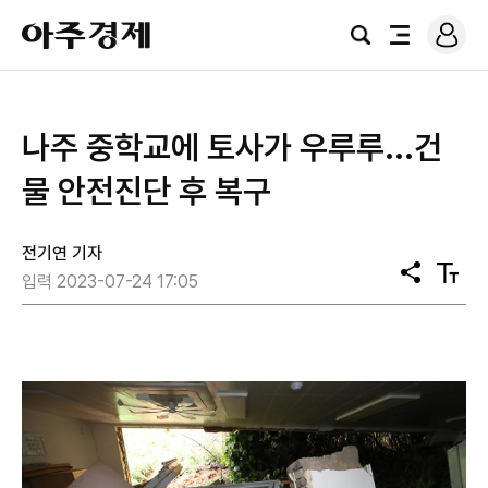
로
아
그
검
전
주
인
색
체
경
메
제
뉴
나주 중학교에 토사가 우루루...건
물 안전진단 후 복구
전기연 기자
공
텍
입력 2023-07-24 17:05
유
스
트
크
기