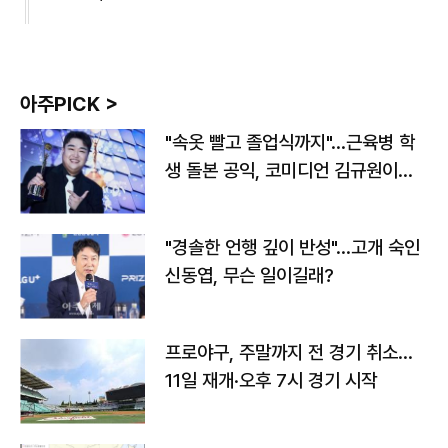
아주PICK >
"속옷 빨고 졸업식까지"…근육병 학
생 돌본 공익, 코미디언 김규원이었
다
"경솔한 언행 깊이 반성"…고개 숙인
신동엽, 무슨 일이길래?
프로야구, 주말까지 전 경기 취소…
11일 재개·오후 7시 경기 시작