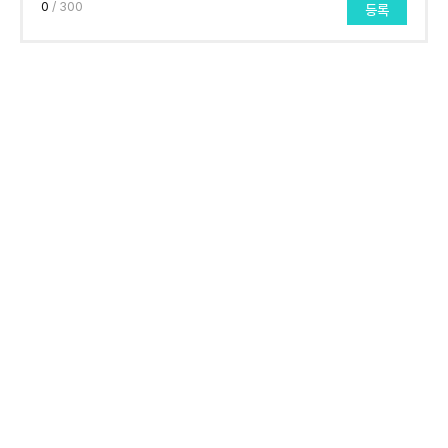
0
/ 300
등록