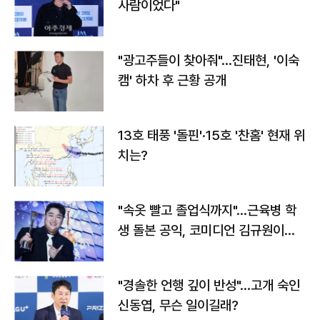
사람이었다"
"광고주들이 찾아줘"…진태현, '이숙
캠' 하차 후 근황 공개
13호 태풍 '돌핀'·15호 '찬홈' 현재 위
치는?
"속옷 빨고 졸업식까지"…근육병 학
생 돌본 공익, 코미디언 김규원이었
다
"경솔한 언행 깊이 반성"…고개 숙인
신동엽, 무슨 일이길래?