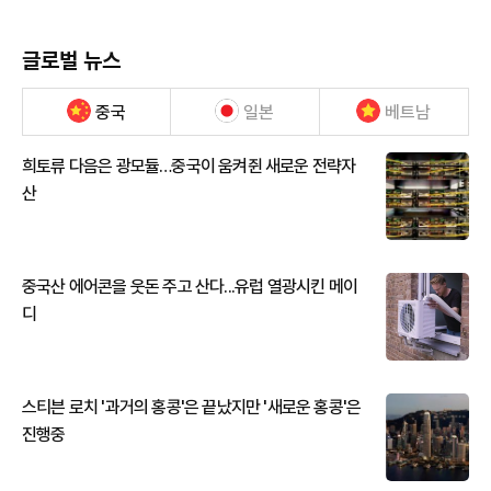
글로벌 뉴스
중국
일본
베트남
희토류 다음은 광모듈…중국이 움켜쥔 새로운 전략자
산
중국산 에어콘을 웃돈 주고 산다...유럽 열광시킨 메이
디
스티븐 로치 '과거의 홍콩'은 끝났지만 '새로운 홍콩'은
진행중