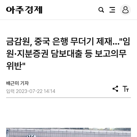
로
아
그
검
전
주
인
색
체
경
메
제
뉴
금감원, 중국 은행 무더기 제재…"임
원·지분증권 담보대출 등 보고의무
위반"
배근미 기자
공
텍
입력 2023-07-22 14:14
유
스
트
크
기