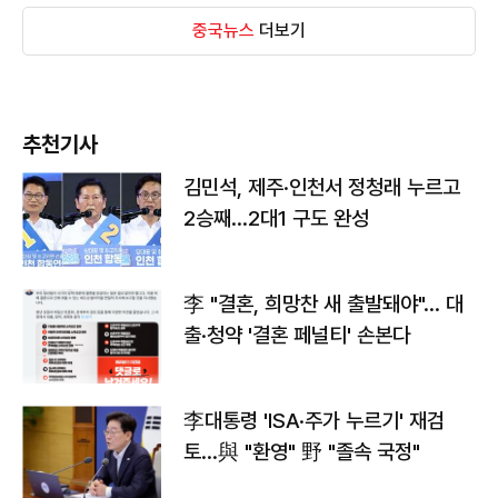
중국뉴스
더보기
추천기사
김민석, 제주·인천서 정청래 누르고
2승째…2대1 구도 완성
李 "결혼, 희망찬 새 출발돼야"… 대
출·청약 '결혼 페널티' 손본다
李대통령 'ISA·주가 누르기' 재검
토…與 "환영" 野 "졸속 국정"