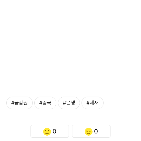
#금감원
#중국
#은행
#제재
0
0