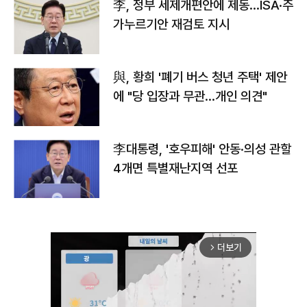
李, 정부 세제개편안에 제동…ISA·주
가누르기안 재검토 지시
與, 황희 '폐기 버스 청년 주택' 제안
에 "당 입장과 무관…개인 의견"
李대통령, '호우피해' 안동·의성 관할
4개면 특별재난지역 선포
더보기
arrow_forward_ios