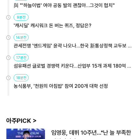
與 "'하늘이법' 여야 공동 발의 괜찮아…그것이 협치"
9분전
'캐시딜' 캐시워크 돈 버는 퀴즈, 정답은?
14분전
관세전쟁 '엔드게임' 윤곽 나오나…한국 新통상정책 교두보 활
용해야
17분전
섬유패션 글로벌 경쟁력 키운다…산업부 15개 과제 180억 지
원
18분전
농식품부, '천원의 아침밥' 참여 200개 대학 선정
아주PICK >
임영웅, 데뷔 10주년…"난 늘 부족한