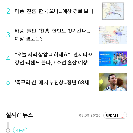
2
태풍 '찬홈' 한국 오나…예상 경로 보니
태풍 '돌핀'·'찬홈' 한반도 빗겨간다…
3
예상 경로는?
"오늘 저녁 상암 피하세요"…맨시티·이
4
강인·리센느 뜬다, 6호선 혼잡 예상
5
'축구의 신' 메시 부친상…향년 68세
실시간 뉴스
08.09 20:20
UPDATE
4분전