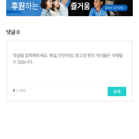
댓글
0
0
/ 300
등록