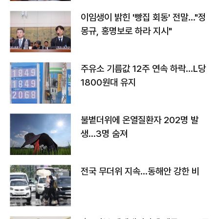
이임생이 밝힌 '빵집 회동' 전말…"정
몽규, 홍명보로 하라 지시"
주유소 기름값 12주 연속 하락…L당
1800원대 유지
불볕더위에 온열질환자 202명 발
생…3명 숨져
전국 무더위 지속…동해안 강한 비