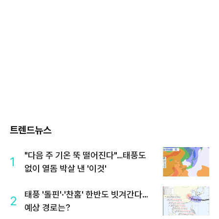
트렌드뉴스
"다음 주 기온 뚝 떨어진다"…태풍도
1
없이 열돔 박살 낸 '이것'
태풍 '돌핀'·'찬홈' 한반도 빗겨간다…
2
예상 경로는?