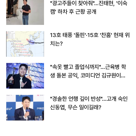
"광고주들이 찾아줘"…진태현, '이숙
캠' 하차 후 근황 공개
13호 태풍 '돌핀'·15호 '찬홈' 현재 위
치는?
"속옷 빨고 졸업식까지"…근육병 학
생 돌본 공익, 코미디언 김규원이었
다
"경솔한 언행 깊이 반성"…고개 숙인
신동엽, 무슨 일이길래?