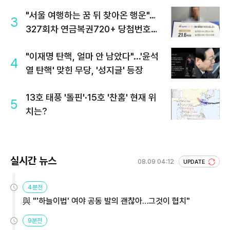
"서울 여행하는 꿈 뒤 찾아온 행운"…
3
327회차 연금복권720+ 당첨번호조
회 주목
"이재명 탄핵, 얼마 안 남았다"...'윤석
4
열 탄핵' 맞힌 무당, '성지글' 등장
13호 태풍 '돌핀'·15호 '찬홈' 현재 위
5
치는?
실시간 뉴스
08.09 04:12
UPDATE
4분전
與 "'하늘이법' 여야 공동 발의 괜찮아…그것이 협치"
9분전