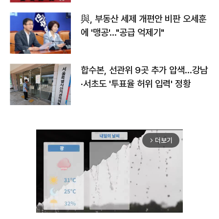
與, 부동산 세제 개편안 비판 오세훈
에 '맹공'…"공급 억제기"
합수본, 선관위 9곳 추가 압색…강남
·서초도 '투표율 허위 입력' 정황
더보기
arrow_forward_ios