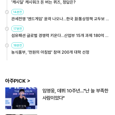
'캐시딜' 캐시워크 돈 버는 퀴즈, 정답은?
14분전
관세전쟁 '엔드게임' 윤곽 나오나…한국 新통상정책 교두보 활
용해야
17분전
섬유패션 글로벌 경쟁력 키운다…산업부 15개 과제 180억 지
원
18분전
농식품부, '천원의 아침밥' 참여 200개 대학 선정
아주PICK >
임영웅, 데뷔 10주년…"난 늘 부족한
사람이었다"