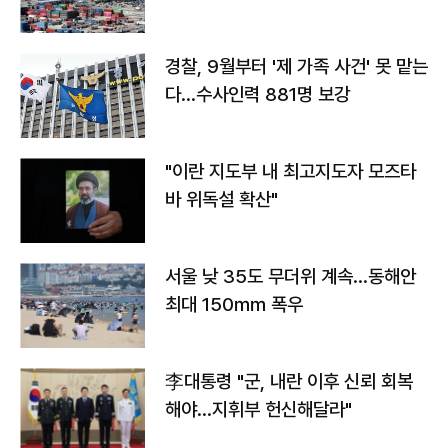
경찰, 9월부터 '제 가족 사건' 못 맡는
다…수사인력 881명 보강
"이란 지도부 내 최고지도자 모즈타
바 위독설 확산"
서울 낮 35도 무더위 계속…동해안
최대 150㎜ 폭우
李대통령 "군, 내란 이후 신뢰 회복
해야…지휘부 헌신해달라"