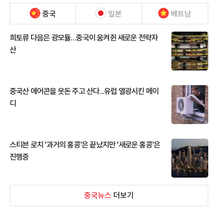
중국
일본
베트남
희토류 다음은 광모듈…중국이 움켜쥔 새로운 전략자
산
중국산 에어콘을 웃돈 주고 산다...유럽 열광시킨 메이
디
스티븐 로치 '과거의 홍콩'은 끝났지만 '새로운 홍콩'은
진행중
중국뉴스
더보기