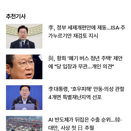
추천기사
李, 정부 세제개편안에 제동…ISA·주
가누르기안 재검토 지시
與, 황희 '폐기 버스 청년 주택' 제안
에 "당 입장과 무관…개인 의견"
李대통령, '호우피해' 안동·의성 관할
4개면 특별재난지역 선포
AI 반도체가 뒤집은 수출 순위…韓·
대만, 사상 첫 日 추월