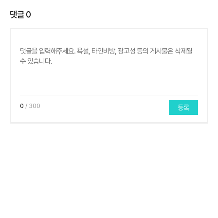
댓글
0
0
/ 300
등록