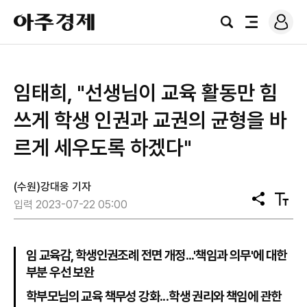
로
아
그
검
전
주
인
색
체
경
메
제
뉴
임태희, "선생님이 교육 활동만 힘
쓰게 학생 인권과 교권의 균형을 바
르게 세우도록 하겠다"
(수원)강대웅 기자
공
텍
입력 2023-07-22 05:00
유
스
트
크
기
임 교육감, 학생인권조례 전면 개정...'책임과 의무'에 대한
부분 우선 보완
학부모님의 교육 책무성 강화...학생 권리와 책임에 관한