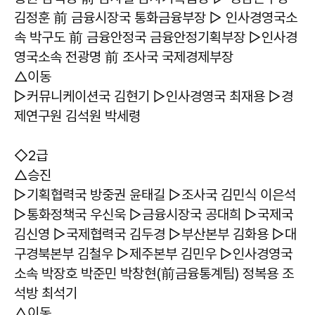
김정훈 前 금융시장국 통화금융부장 ▷ 인사경영국소
속 박구도 前 금융안정국 금융안정기획부장 ▷인사경
영국소속 전광명 前 조사국 국제경제부장
△이동
▷커뮤니케이션국 김현기 ▷인사경영국 최재용 ▷경
제연구원 김석원 박세령
◇2급
△승진
▷기획협력국 방중권 윤태길 ▷조사국 김민식 이은석
▷통화정책국 우신욱 ▷금융시장국 공대희 ▷국제국
김신영 ▷국제협력국 김두경 ▷부산본부 김화용 ▷대
구경북본부 김철우 ▷제주본부 김민우 ▷인사경영국
소속 박장호 박준민 박창현(前금융통계팀) 정복용 조
석방 최석기
△이동