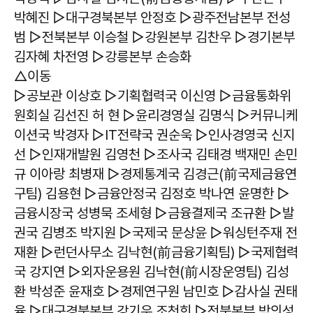
박혜진 ▷대구경북본부 안정호 ▷광주전남본부 전성
범 ▷전북본부 이승철 ▷강원본부 김찬우 ▷경기본부
김자혜 차전영 ▷강릉본부 손승화
△이동
▷공보관 이상호 ▷기획협력국 이신영 ▷금융통화위
원회실 김선진 허 현 ▷윤리경영실 김명식 ▷커뮤니케
이션국 박경자 ▷IT전략국 권순욱 ▷인사경영국 신지
선 ▷인재개발원 김영천 ▷조사국 김태경 백재민 손민
규 이아랑 최병재 ▷경제통계국 김경근(前국제금융연
구팀) 김용현 ▷금융안정국 김정호 박나연 윤명한 ▷
금융시장국 성병묵 조세형 ▷금융결제국 조규환 ▷발
권국 김병조 박지원 ▷국제국 문상윤 ▷워싱턴주재 전
재환 ▷런던사무소 김낙현(前금융기획팀) ▷국제협력
국 강지연 ▷외자운용원 김낙현(前시장운영팀) 김성
환 박성준 윤재호 ▷경제연구원 남민호 ▷감사실 권태
율 ▷대구경북본부 강기우 조천희 ▷전북본부 박의성