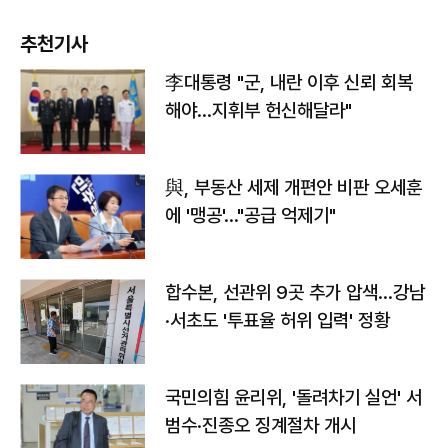
추천기사
李대통령 "군, 내란 이후 신뢰 회복
해야…지휘부 헌신해달라"
與, 부동산 세제 개편안 비판 오세훈
에 '맹공'…"공급 억제기"
합수본, 선관위 9곳 추가 압색…강남
·서초도 '투표율 허위 입력' 정황
국민의힘 윤리위, '돌려차기 실언' 서
범수·진종오 징계절차 개시