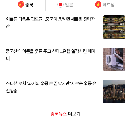
중국
일본
베트남
희토류 다음은 광모듈…중국이 움켜쥔 새로운 전략자
산
중국산 에어콘을 웃돈 주고 산다...유럽 열광시킨 메이
디
스티븐 로치 '과거의 홍콩'은 끝났지만 '새로운 홍콩'은
진행중
중국뉴스
더보기