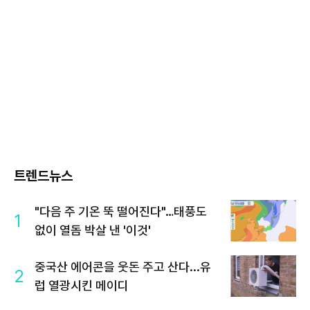
트렌드뉴스
"다음 주 기온 뚝 떨어진다"…태풍도
1
없이 열돔 박살 낸 '이것'
중국산 에어콘을 웃돈 주고 산다...유
2
럽 열광시킨 메이디