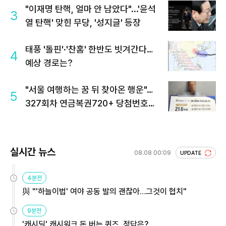
"이재명 탄핵, 얼마 안 남았다"...'윤석
3
열 탄핵' 맞힌 무당, '성지글' 등장
태풍 '돌핀'·'찬홈' 한반도 빗겨간다…
4
예상 경로는?
"서울 여행하는 꿈 뒤 찾아온 행운"…
5
327회차 연금복권720+ 당첨번호조
회 주목
실시간 뉴스
08.08 00:09
UPDATE
4분전
與 "'하늘이법' 여야 공동 발의 괜찮아…그것이 협치"
9분전
'캐시딜' 캐시워크 돈 버는 퀴즈, 정답은?