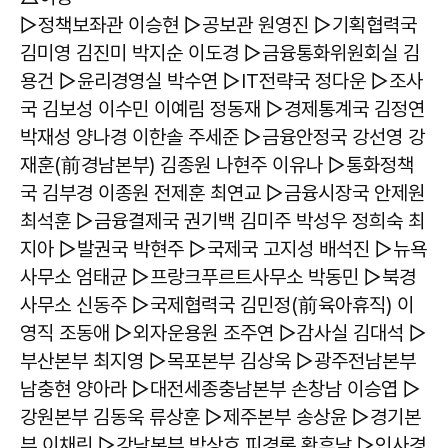
▷정책보좌관 이승현 ▷공보관 원영진 ▷기획협력국
김미영 김진미 박지순 이도경 ▷금융통화위원회실 김
용건 ▷윤리경영실 박수연 ▷IT전략국 정다운 ▷조사
국 김보성 이수민 이예림 정동재 ▷경제통계국 김정연
박재성 양나경 이한솔 주세준 ▷금융안정국 강선영 강
재훈(前경남본부) 김종원 나현주 이유나 ▷통화정책
국 김부경 이종원 전제훈 최연교 ▷금융시장국 안제원
최석훈 ▷금융결제국 권기백 김미주 박성우 정희숙 최
지아 ▷발권국 박현주 ▷국제국 고지성 배석진 ▷뉴욕
사무소 엄태균 ▷프랑크푸르트사무소 박동민 ▷북경
사무소 신동주 ▷국제협력국 김민정(前육아휴직) 이
영직 조동애 ▷외자운용원 조주연 ▷감사실 김대석 ▷
부산본부 최지영 ▷목포본부 김상욱 ▷광주전남본부
남충현 양아라 ▷대전세종충남본부 손창남 이승엽 ▷
강원본부 김동욱 류상훈 ▷제주본부 송상윤 ▷경기본
부 이채린 ▷강남본부 박상호 피경록 황후남 ▷인사경