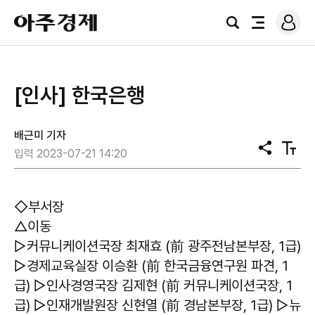
로
아
그
검
전
주
인
색
체
경
메
제
뉴
[인사] 한국은행
배근미 기자
공
텍
입력 2023-07-21 14:20
유
스
트
크
기
◇부서장
△이동
▷커뮤니케이션국장 최재효 (前 광주전남본부장, 1급)
▷경제교육실장 이승환 (前 한국금융연구원 파견, 1
급) ▷인사경영국장 김제현 (前 커뮤니케이션국장, 1
급) ▷인재개발원장 신현열 (前 경남본부장, 1급) ▷뉴