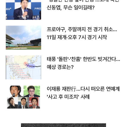
신동엽, 무슨 일이길래?
프로야구, 주말까지 전 경기 취소…
11일 재개·오후 7시 경기 시작
태풍 '돌핀'·'찬홈' 한반도 빗겨간다…
예상 경로는?
이재룡 재판行…다시 떠오른 연예계
'사고 후 미조치' 사례