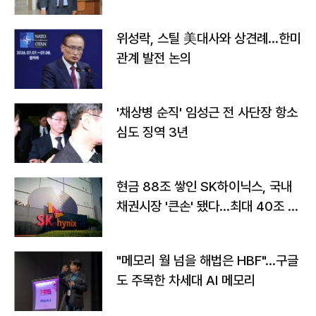
위성락, 스틸 美대사와 상견례…한미
관계 발전 논의
'채상병 순직' 임성근 전 사단장 항소
심도 징역 3년
현금 88조 쌓인 SK하이닉스, 국내
채권시장 '큰손' 됐다…최대 40조 투
자
"메모리 월 넘을 해법은 HBF"…구글
도 주목한 차세대 AI 메모리