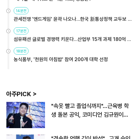
14분전
관세전쟁 '엔드게임' 윤곽 나오나…한국 新통상정책 교두보 활
용해야
17분전
섬유패션 글로벌 경쟁력 키운다…산업부 15개 과제 180억 지
원
18분전
농식품부, '천원의 아침밥' 참여 200개 대학 선정
아주PICK >
"속옷 빨고 졸업식까지"…근육병 학
생 돌본 공익, 코미디언 김규원이었
다
"경솔한 언행 깊이 반성"…고개 숙인