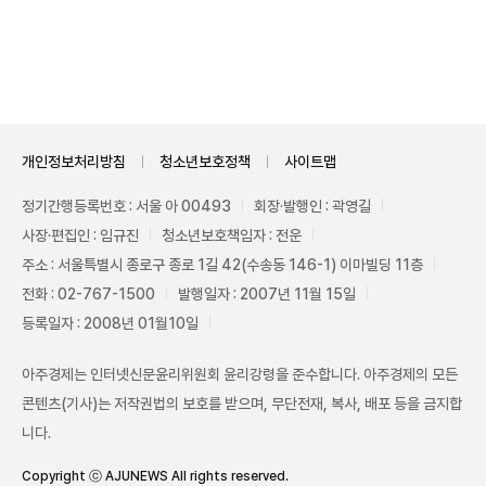
Unmute
개인정보처리방침
청소년보호정책
사이트맵
정기간행등록번호 : 서울 아 00493
회장·발행인 : 곽영길
사장·편집인 : 임규진
청소년보호책임자 : 전운
주소 : 서울특별시 종로구 종로 1길 42(수송동 146-1) 이마빌딩 11층
전화 : 02-767-1500
발행일자 : 2007년 11월 15일
등록일자 : 2008년 01월10일
아주경제는 인터넷신문윤리위원회 윤리강령을 준수합니다. 아주경제의 모든
콘텐츠(기사)는 저작권법의 보호를 받으며, 무단전재, 복사, 배포 등을 금지합
니다.
Copyright ⓒ AJUNEWS All rights reserved.