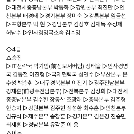
▷대전세종충남본부 박동화 ▷강원본부 최진만 ▷인
천본부 배경태 ▷경기본부 장미숙 ▷강릉본부 임금선
▷포항본부 박 현 ▷강남본부 김상호 김재득 주성제
허남수 ▷인사경영국소속 김수영
◇4급
△승진
▷IT전략국 박기범(前정보서버팀) 정태을 ▷인사경영
국 김동철 이진형 ▷국제협력국 성연수 ▷부산본부 문
수성 백승휘 ▷대구경북본부 이진기 ▷광주전남본부
강재훈(前광주전남본부) ▷전북본부 김상희 ▷대전세
종충남본부 김수한 장동산 조광래 ▷충북본부 김주형
한승혁 ▷강원본부 김주현 정성환 최수훈 ▷인천본부
김규식 ▷제주본부 송창훈 ▷경기본부 김은경 진승민
최재훈 ▷경남본부 유각준 이 웅
△이동