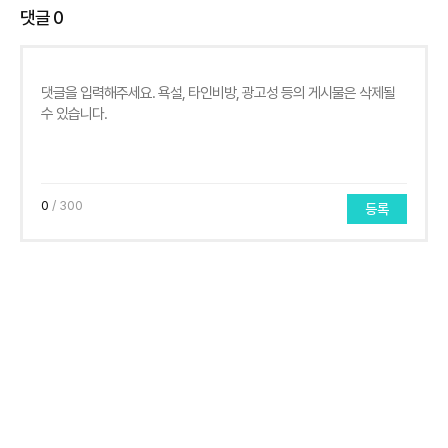
댓글
0
0
/ 300
등록