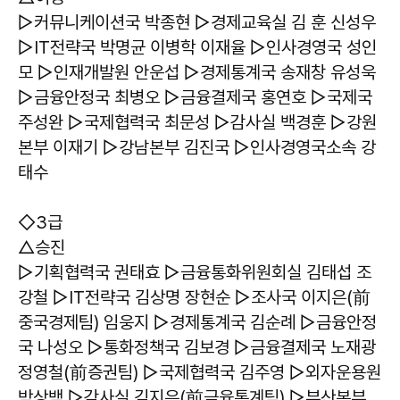
▷커뮤니케이션국 박종현 ▷경제교육실 김 훈 신성우
▷IT전략국 박명균 이병학 이재율 ▷인사경영국 성인
모 ▷인재개발원 안운섭 ▷경제통계국 송재창 유성욱
▷금융안정국 최병오 ▷금융결제국 홍연호 ▷국제국
주성완 ▷국제협력국 최문성 ▷감사실 백경훈 ▷강원
본부 이재기 ▷강남본부 김진국 ▷인사경영국소속 강
태수
◇3급
△승진
▷기획협력국 권태효 ▷금융통화위원회실 김태섭 조
강철 ▷IT전략국 김상명 장현순 ▷조사국 이지은(前
중국경제팀) 임웅지 ▷경제통계국 김순례 ▷금융안정
국 나성오 ▷통화정책국 김보경 ▷금융결제국 노재광
정영철(前증권팀) ▷국제협력국 김주영 ▷외자운용원
박상백 ▷감사실 김지은(前금융통계팀) ▷부산본부