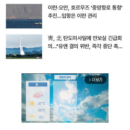
이란·오만, 호르무즈 '중앙항로 통항'
추진…입항은 이란 관리
靑, 北 탄도미사일에 안보실 긴급회
의…"유엔 결의 위반, 즉각 중단 촉
구"
더보기
arrow_forward_ios