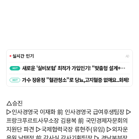
△승진
▷인사경영국 이재화 前 인사경영국 급여후생팀장 ▷
프랑크푸르트사무소장 김용복 前 국민경제자문회의
지원단 파견 ▷국제협력국장 류현주(유임) ▷외자운
용원 남택정 前 감사실 감사기획팀장 ▷ 경남본부장