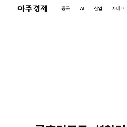
아
중국
AI
산업
재테크
주
경
제