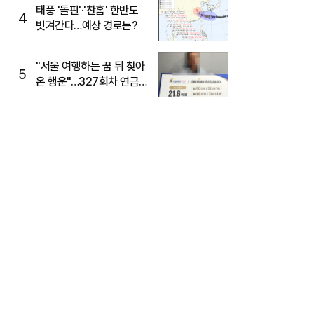
태풍 '돌핀'·'찬홈' 한반도
4
빗겨간다…예상 경로는?
"서울 여행하는 꿈 뒤 찾아
5
온 행운"…327회차 연금
복권720+ 당첨번호조회
주목