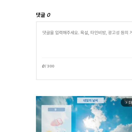
댓글
0
0
/ 300
더
arrow_forward_ios