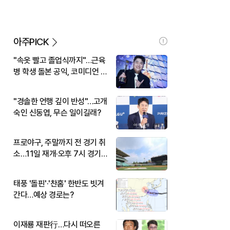
아주PICK
"속옷 빨고 졸업식까지"…근육
병 학생 돌본 공익, 코미디언 김
규원이었다
"경솔한 언행 깊이 반성"…고개
숙인 신동엽, 무슨 일이길래?
프로야구, 주말까지 전 경기 취
소…11일 재개·오후 7시 경기
시작
태풍 '돌핀'·'찬홈' 한반도 빗겨
간다…예상 경로는?
이재룡 재판行…다시 떠오른