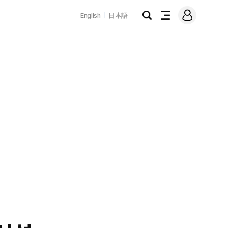
로
English
日本語
그
검
전
인
색
체
메
뉴