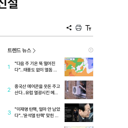
신설
공
프
텍
유
린
스
트
트
크
기
트렌드 뉴스
"다음 주 기온 뚝 떨어진
1
다"…태풍도 없이 열돔 박
살 낸 '이것'
중국산 에어콘을 웃돈 주고
2
산다...유럽 열광시킨 메이
디
"이재명 탄핵, 얼마 안 남았
3
다"...'윤석열 탄핵' 맞힌 무
당, '성지글' 등장