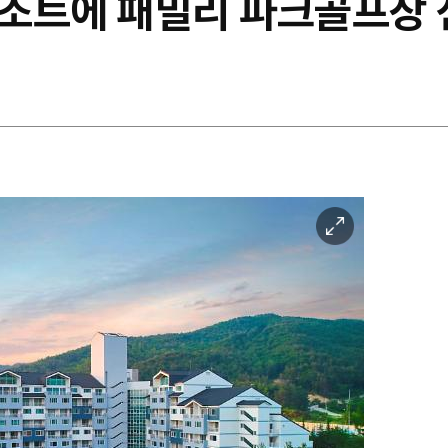
조트에 패밀리 파크골프장 
이
미
지
확
대