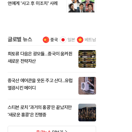
연예계 '사고 후 미조치' 사례
글로벌 뉴스
중국
일본
베트남
희토류 다음은 광모듈…중국이 움켜쥔
새로운 전략자산
중국산 에어콘을 웃돈 주고 산다...유럽
열광시킨 메이디
스티븐 로치 '과거의 홍콩'은 끝났지만
'새로운 홍콩'은 진행중